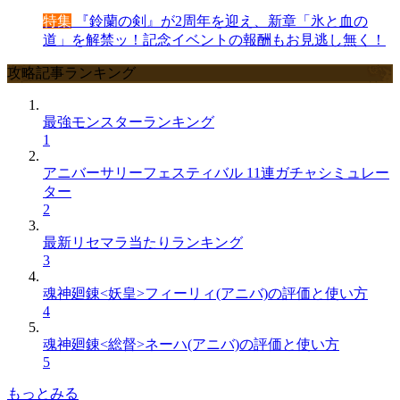
特集
『鈴蘭の剣』が2周年を迎え、新章「氷と血の
道」を解禁ッ！記念イベントの報酬もお見逃し無く！
攻略記事ランキング
最強モンスターランキング
1
アニバーサリーフェスティバル 11連ガチャシミュレー
ター
2
最新リセマラ当たりランキング
3
魂神廻錬<妖皇>フィーリィ(アニバ)の評価と使い方
4
魂神廻錬<総督>ネーハ(アニバ)の評価と使い方
5
もっとみる