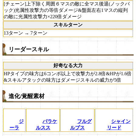
[チェーン]上下除く周囲６マスの敵に全マス後退(ノックバ
ック)光属性攻撃力の等倍ダメージ&盤面左右1マスの縦列
の敵に光属性攻撃力×220倍ダメージ
スキルターン
13ターン → 7ターン
リーダースキル
好奇なる大力
HPタイプの味方は6コンボ以上で攻撃力が2.8倍&HPが1.6倍
&スキルアタックの味方はダメージスキルの威力が5倍
進化/覚醒素材
ジ
パラケ
フルグ
シャイン
ーラ
ルスス
ルプス
リード