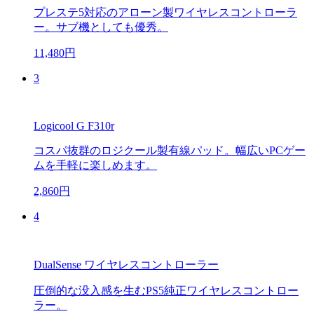
プレステ5対応のアローン製ワイヤレスコントローラ
ー。サブ機としても優秀。
11,480円
3
Logicool G F310r
コスパ抜群のロジクール製有線パッド。幅広いPCゲー
ムを手軽に楽しめます。
2,860円
4
DualSense ワイヤレスコントローラー
圧倒的な没入感を生むPS5純正ワイヤレスコントロー
ラー。