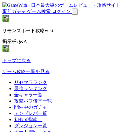
事前ガチャ
ゲーム検索
ログイン
サモンズボード攻略wiki
掲示板Q&A
トップに戻る
ゲーム攻略一覧を見る
リセマラランク
最強ランキング
全キャラ一覧
攻撃バフ倍率一覧
開催中のガチャ
テンプレパ一覧
初心者指南！
ダンジョン一覧
オート周回まとめ