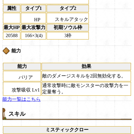
属性
タイプ1
タイプ2
スキルアタック
HP
最大HP
最大攻撃力
初期ソウル枠
20588
166×3(4)
3枠
能力
能力
効果
敵のダメージスキルを2回無効化する。
バリア
通常攻撃時に敵モンスターの攻撃力を一
攻撃吸収 Lv1
定量奪う。
能力一覧はこちら
スキル
ミスティッククロー