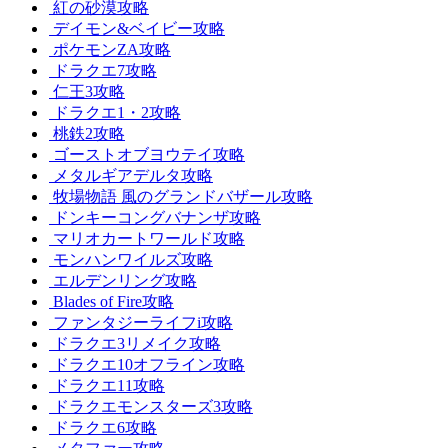
紅の砂漠攻略
デイモン&ベイビー攻略
ポケモンZA攻略
ドラクエ7攻略
仁王3攻略
ドラクエ1・2攻略
桃鉄2攻略
ゴーストオブヨウテイ攻略
メタルギアデルタ攻略
牧場物語 風のグランドバザール攻略
ドンキーコングバナンザ攻略
マリオカートワールド攻略
モンハンワイルズ攻略
エルデンリング攻略
Blades of Fire攻略
ファンタジーライフi攻略
ドラクエ3リメイク攻略
ドラクエ10オフライン攻略
ドラクエ11攻略
ドラクエモンスターズ3攻略
ドラクエ6攻略