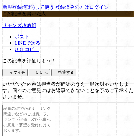
新規登録(無料)して使う
登録済みの方はログイン
この記事を書いた人
サモンズ攻略班
ポスト
LINEで送る
URLコピー
この記事を評価しよう！
イマイチ
いいね
指摘する
いただいた内容は担当者が確認のうえ、順次対応いたしま
す。個々のご意見にはお返事できないことを予めご了承くだ
さいませ。