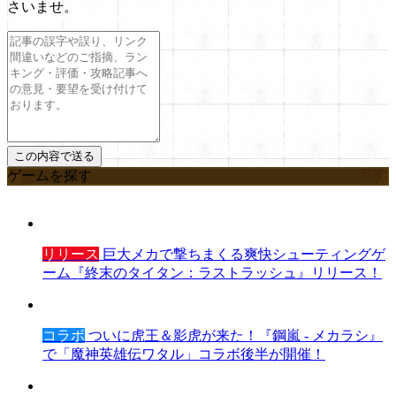
さいませ。
ゲームを探す
リリース
巨大メカで撃ちまくる爽快シューティングゲ
ーム『終末のタイタン：ラストラッシュ』リリース！
コラボ
ついに虎王＆影虎が来た！『鋼嵐 - メカラシ』
で「魔神英雄伝ワタル」コラボ後半が開催！