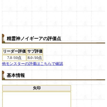
精霊神ノイギーアの評価点
リーダー評価
サブ評価
7.0
/
10点
8.0
/
10点
他モンスターの評価はこちらで確認
基本情報
矢印