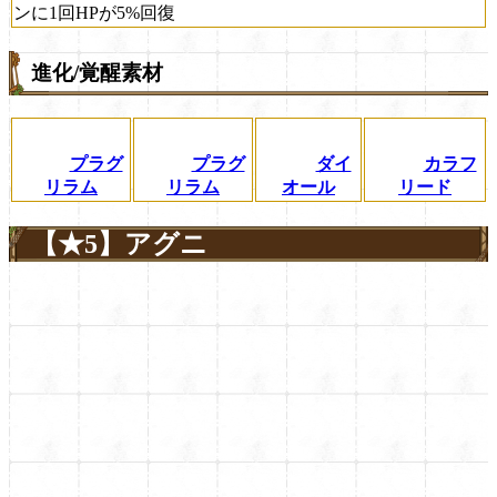
ンに1回HPが5%回復
進化/覚醒素材
プラグ
プラグ
ダイ
カラフ
リラム
リラム
オール
リード
【★5】アグニ