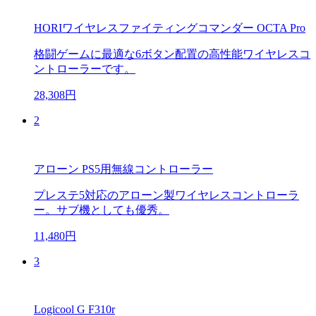
HORIワイヤレスファイティングコマンダー OCTA Pro
格闘ゲームに最適な6ボタン配置の高性能ワイヤレスコ
ントローラーです。
28,308円
2
アローン PS5用無線コントローラー
プレステ5対応のアローン製ワイヤレスコントローラ
ー。サブ機としても優秀。
11,480円
3
Logicool G F310r