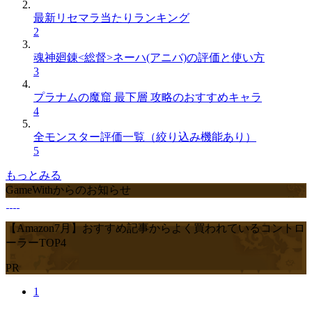
最新リセマラ当たりランキング
2
魂神廻錬<総督>ネーハ(アニバ)の評価と使い方
3
プラナムの魔窟 最下層 攻略のおすすめキャラ
4
全モンスター評価一覧（絞り込み機能あり）
5
もっとみる
GameWithからのお知らせ
【Amazon7月】おすすめ記事からよく買われているコントロ
ーラーTOP4
PR
1