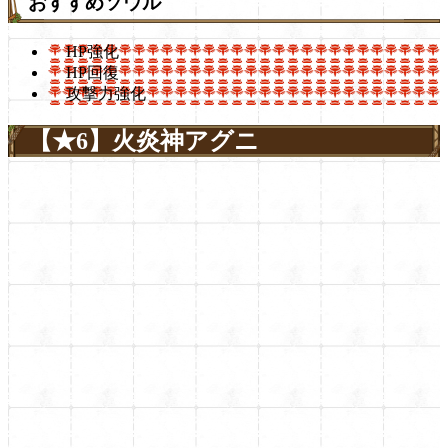
おすすめソウル
HP強化
HP回復
攻撃力強化
【★6】火炎神アグニ