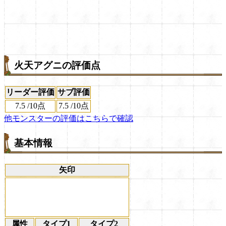
火天アグニの評価点
リーダー評価
サブ評価
7.5
/
10点
7.5
/
10点
他モンスターの評価はこちらで確認
基本情報
矢印
属性
タイプ1
タイプ2