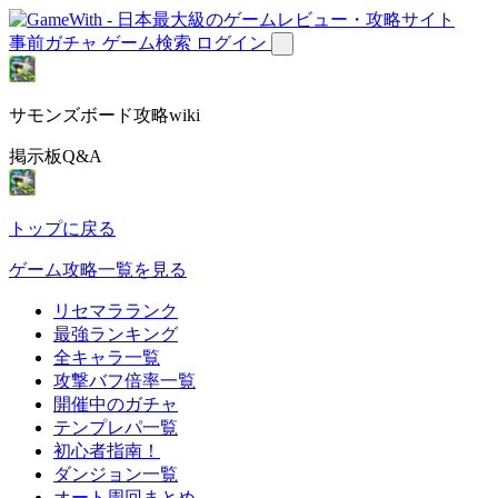
事前ガチャ
ゲーム検索
ログイン
サモンズボード攻略wiki
掲示板Q&A
トップに戻る
ゲーム攻略一覧を見る
リセマラランク
最強ランキング
全キャラ一覧
攻撃バフ倍率一覧
開催中のガチャ
テンプレパ一覧
初心者指南！
ダンジョン一覧
オート周回まとめ