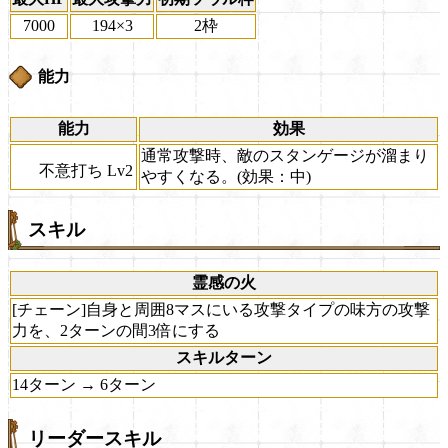
7000
194×3
2枠
能力
能力
効果
通常攻撃時、敵のスタンゲージが溜まり
不意打ち Lv2
やすくなる。(効果：中)
スキル
霊感の火
[チェーン]自身と周囲8マスにいる攻撃タイプの味方の攻撃
力を、2ターンの間3倍にする
スキルターン
14ターン → 6ターン
リーダースキル