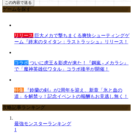
ゲームを探す
リリース
巨大メカで撃ちまくる爽快シューティングゲ
ーム『終末のタイタン：ラストラッシュ』リリース！
コラボ
ついに虎王＆影虎が来た！『鋼嵐 - メカラシ』
で「魔神英雄伝ワタル」コラボ後半が開催！
特集
『鈴蘭の剣』が2周年を迎え、新章「氷と血の
道」を解禁ッ！記念イベントの報酬もお見逃し無く！
攻略記事ランキング
最強モンスターランキング
1