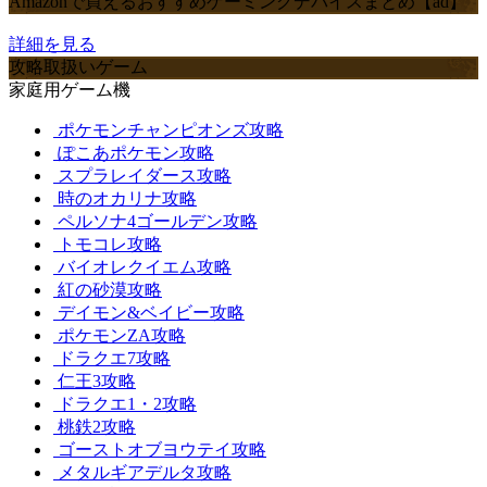
Amazonで買えるおすすめゲーミングデバイスまとめ【ad】
詳細を見る
攻略取扱いゲーム
家庭用ゲーム機
ポケモンチャンピオンズ攻略
ぽこあポケモン攻略
スプラレイダース攻略
時のオカリナ攻略
ペルソナ4ゴールデン攻略
トモコレ攻略
バイオレクイエム攻略
紅の砂漠攻略
デイモン&ベイビー攻略
ポケモンZA攻略
ドラクエ7攻略
仁王3攻略
ドラクエ1・2攻略
桃鉄2攻略
ゴーストオブヨウテイ攻略
メタルギアデルタ攻略