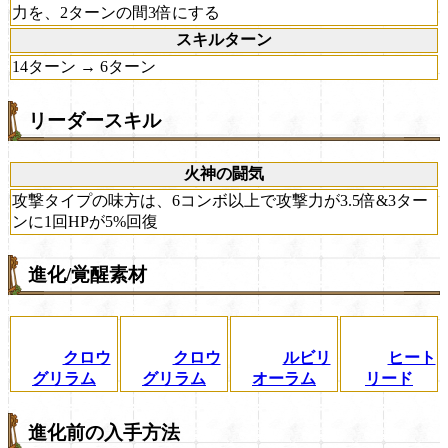
力を、2ターンの間3倍にする
スキルターン
14ターン → 6ターン
リーダースキル
火神の闘気
攻撃タイプの味方は、6コンボ以上で攻撃力が3.5倍&3ター
ンに1回HPが5%回復
進化/覚醒素材
クロウ
クロウ
ルビリ
ヒート
グリラム
グリラム
オーラム
リード
進化前の入手方法