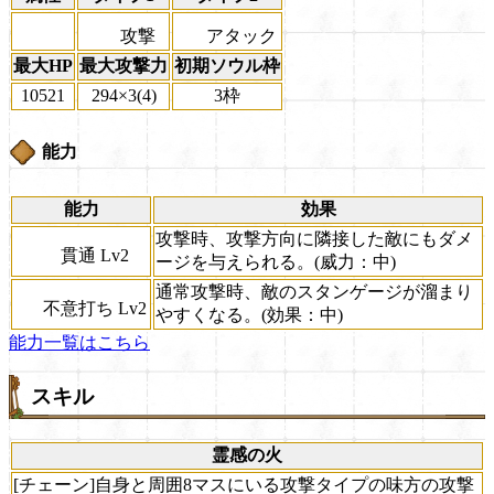
攻撃
アタック
最大HP
最大攻撃力
初期ソウル枠
10521
294×3(4)
3枠
能力
能力
効果
攻撃時、攻撃方向に隣接した敵にもダメ
貫通 Lv2
ージを与えられる。(威力：中)
通常攻撃時、敵のスタンゲージが溜まり
不意打ち Lv2
やすくなる。(効果：中)
能力一覧はこちら
スキル
霊感の火
[チェーン]自身と周囲8マスにいる攻撃タイプの味方の攻撃