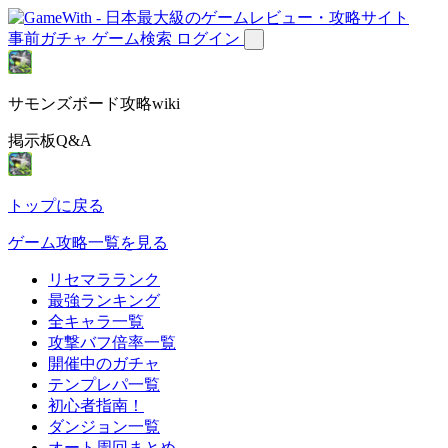
事前ガチャ
ゲーム検索
ログイン
サモンズボード攻略wiki
掲示板Q&A
トップに戻る
ゲーム攻略一覧を見る
リセマラランク
最強ランキング
全キャラ一覧
攻撃バフ倍率一覧
開催中のガチャ
テンプレパ一覧
初心者指南！
ダンジョン一覧
オート周回まとめ