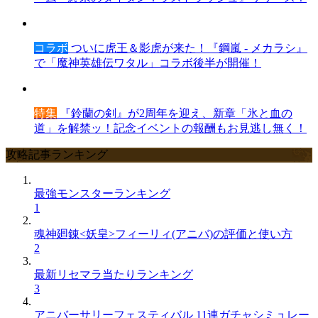
コラボ
ついに虎王＆影虎が来た！『鋼嵐 - メカラシ』
で「魔神英雄伝ワタル」コラボ後半が開催！
特集
『鈴蘭の剣』が2周年を迎え、新章「氷と血の
道」を解禁ッ！記念イベントの報酬もお見逃し無く！
攻略記事ランキング
最強モンスターランキング
1
魂神廻錬<妖皇>フィーリィ(アニバ)の評価と使い方
2
最新リセマラ当たりランキング
3
アニバーサリーフェスティバル 11連ガチャシミュレー