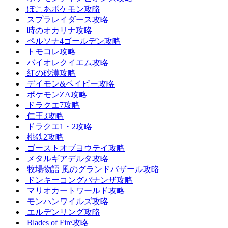
ぽこあポケモン攻略
スプラレイダース攻略
時のオカリナ攻略
ペルソナ4ゴールデン攻略
トモコレ攻略
バイオレクイエム攻略
紅の砂漠攻略
デイモン&ベイビー攻略
ポケモンZA攻略
ドラクエ7攻略
仁王3攻略
ドラクエ1・2攻略
桃鉄2攻略
ゴーストオブヨウテイ攻略
メタルギアデルタ攻略
牧場物語 風のグランドバザール攻略
ドンキーコングバナンザ攻略
マリオカートワールド攻略
モンハンワイルズ攻略
エルデンリング攻略
Blades of Fire攻略