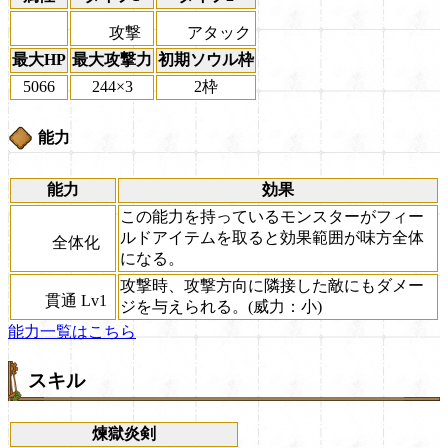
攻撃
アタック
最大HP
最大攻撃力
初期ソウル枠
5066
244×3
2枠
能力
能力
効果
この能力を持っているモンスターがフィー
ルドアイテムを取ると効果範囲が味方全体
全体化
になる。
攻撃時、攻撃方向に隣接した敵にもダメー
貫通 Lv1
ジを与えられる。(威力：小)
能力一覧はこちら
スキル
煉獄炎剣