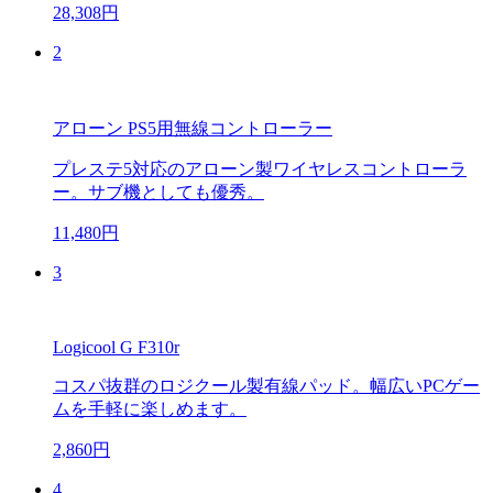
28,308円
2
アローン PS5用無線コントローラー
プレステ5対応のアローン製ワイヤレスコントローラ
ー。サブ機としても優秀。
11,480円
3
Logicool G F310r
コスパ抜群のロジクール製有線パッド。幅広いPCゲー
ムを手軽に楽しめます。
2,860円
4