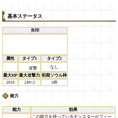
基本ステータス
矢印
属性
タイプ1
タイプ2
なし
攻撃
最大HP
最大攻撃力
初期ソウル枠
2910
249×2
1枠
能力
能力
効果
この能力を持っているモンスターがフィー