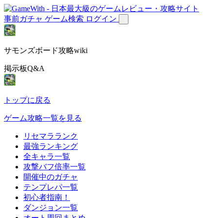
事前ガチャ
ゲーム検索
ログイン
サモンズボード攻略wiki
掲示板Q&A
トップに戻る
ゲーム攻略一覧を見る
リセマラランク
最強ランキング
全キャラ一覧
攻撃バフ倍率一覧
開催中のガチャ
テンプレパ一覧
初心者指南！
ダンジョン一覧
オート周回まとめ