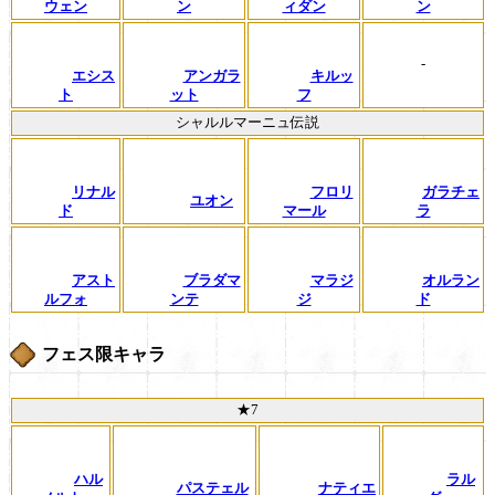
ウェン
ン
ィダン
ン
-
エシス
アンガラ
キルッ
ト
ット
フ
シャルルマーニュ伝説
リナル
フロリ
ガラチェ
ユオン
ド
マール
ラ
アスト
ブラダマ
マラジ
オルラン
ルフォ
ンテ
ジ
ド
フェス限キャラ
★7
ハル
ラル
パステェル
ナティエ