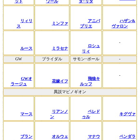
ット
ワール
タ･リタ
リィリ
アニバ
ハザン&
ミンファ
ス
プリエ
ヴァロン
-
ロシュ
ルース
ミラセナ
リィ
GW
ブライダル
サモン･ボール
-
-
GWオ
飛狼キ
花嫁イフ
ラージュ
ルッフ
異説マビノギオン
リアンノ
ペレド
マース
キグヴァ
ン
ゥル
ブラン
オルウェ
マナウ
ペンダラ