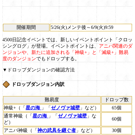
開催期間
5/26(火)メンテ後～6/9(火)9:59
4500日記念イベントでは、新しいイベントポイント「クロッ
シングログ」が登場。イベントポイントは、
アニバ関連のダ
ンジョンや、新たに追加される「神級+」と「滅級+」難易
度のダンジョン
でもドロップする。
▼ドロップダンジョンの確認方法
ドロップダンジョン内訳
難易度
ドロップ数
神級+
（「
星の海
」「
ゼノヴァ城壁
」など）
65個
通常神級（「
星の海
」「
ゼノヴァ城壁
」な
60個
ど）
アニバ神級（「
神の武具を継ぐ者
」など）
30個