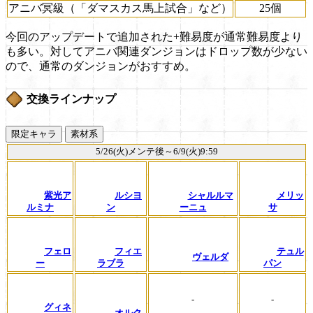
アニバ冥級（「ダマスカス馬上試合」など）
25個
今回のアップデートで追加された+難易度が通常難易度より
も多い。対してアニバ関連ダンジョンはドロップ数が少ない
ので、通常のダンジョンがおすすめ。
交換ラインナップ
限定キャラ
素材系
5/26(火)メンテ後～6/9(火)9:59
紫光ア
ルシヨ
シャルルマ
メリッ
ルミナ
ン
ーニュ
サ
フェロ
フィエ
テュル
ヴェルダ
ー
ラブラ
パン
-
-
グィネ
オルク