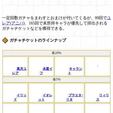
一定回数ガチャをまわすとおまけが付いてくるが、99回で
ユ
レア(アニバ)
、165回で未所持キャラが優先して排出される
ガチャチケットなどを獲得できる。
ガチャチケットのラインナップ
各20%
-
真月ユ
水星イ
キャラン
レア
フ
ト
各5%
イリッ
イオレ
プラエタ･
リィリ
ド
ット
リタ
ス