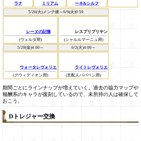
ラナ
ミリアム
ーネ&シルフ
5/26(火)メンテ後～6/9(火)9:59
レーヌの記憶
レスプリブリヤン
(ヴェルダ用)
(シャルルマーニュ用)
5/29(金)4:00～
6/2(火)4:00～
ウォータレヴォリエ
ライトレヴォリエ
(グウィディオン用)
(支配人パパペン用)
期間ごとにラインナップが増えていく。過去の協力マップや
報酬系のキャラが復刻しているので、未所持の人は確保して
おこう。
Dトレジャー交換