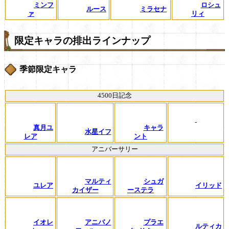
ミンフ
ロシュ
ルース
ミラセナ
ァ
リィ
限定キャラの排出ラインナップ
季節限定キャラ
4500日記念
-
真月ユ
キャラ
水星イフ
レア
ント
アニバーサリー
マルティ
シュガ
ユレア
イリッド
カイザー
ーステラ
イオレ
アニバノ
プラエ
ルティカ