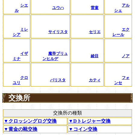
シエ
アル
ユウハ
雷童
ル
シェ
ミレ
エク
サイリスタ
セリエ
シア
レール
イザ
魔帝ブリュ
綾目
ノア
ミナ
ンヒルデ
クロ
フォ
バリスタ
カティ
ユリ
ンセ
交換所
交換所の種類
▼クロッシングログ交換
▼Dトレジャー交換
▼黄金の靴交換
▼コイン交換