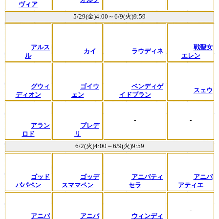
ヴィア
5/29(金)4:00～6/9(火)9:59
アルス
戦聖女
カイ
ラウディネ
ル
エレン
グウィ
ゴイウ
ベンディゲ
スェウ
ディオン
ェン
イドブラン
-
-
アラン
プレデ
ロド
リ
6/2(火)4:00～6/9(火)9:59
ゴッド
ゴッデ
アニバティ
アニバ
パパペン
スママペン
セラ
アティエ
-
アニバ
アニバ
ウィンディ