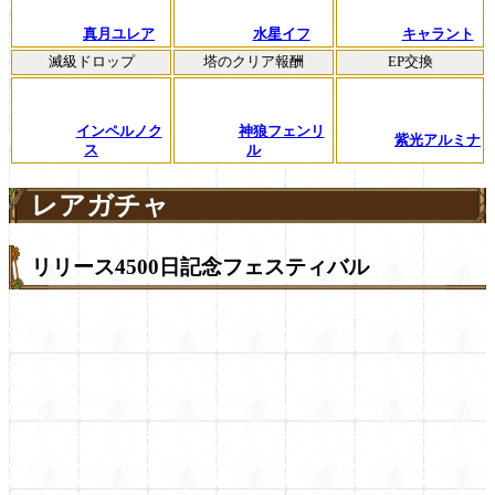
真月ユレア
水星イフ
キャラント
滅級ドロップ
塔のクリア報酬
EP交換
インペルノク
神狼フェンリ
紫光アルミナ
ス
ル
レアガチャ
リリース4500日記念フェスティバル