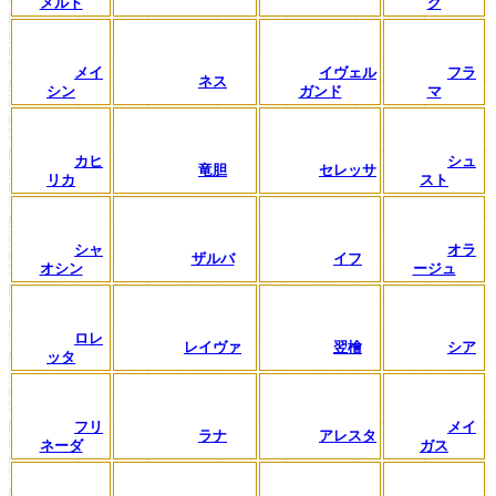
メルト
グ
メイ
イヴェル
フラ
ネス
シン
ガンド
マ
カヒ
シュ
竜胆
セレッサ
リカ
スト
シャ
オラ
ザルバ
イフ
オシン
ージュ
ロレ
レイヴァ
翌檜
シア
ッタ
フリ
メイ
ラナ
アレスタ
ネーダ
ガス