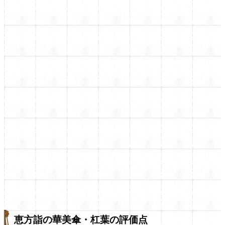
恵方詣の華美傘・杠葉の評価点