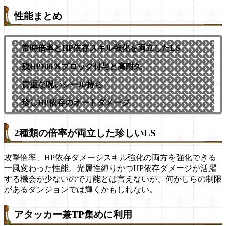
性能まとめ
常時倍率とHP依存スキル強化を両立したLS
残HP100％ブロック付与と高耐久
貴重な呪いシール持ち
珍しHP依存のオートダメージ
2種類の倍率が両立した珍しいLS
攻撃倍率、HP依存ダメージスキル強化の両方を強化できる
一風変わった性能。光属性縛りかつHP依存ダメージが活躍
する機会が少ないので万能とは言えないが、何かしらの制限
があるダンジョンでは輝くかもしれない。
アタッカー兼TP集めに利用