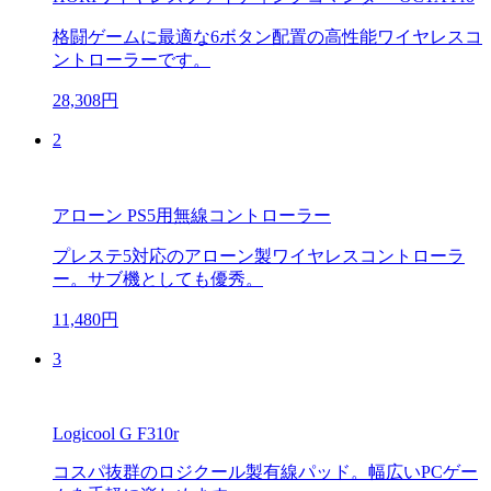
格闘ゲームに最適な6ボタン配置の高性能ワイヤレスコ
ントローラーです。
28,308円
2
アローン PS5用無線コントローラー
プレステ5対応のアローン製ワイヤレスコントローラ
ー。サブ機としても優秀。
11,480円
3
Logicool G F310r
コスパ抜群のロジクール製有線パッド。幅広いPCゲー