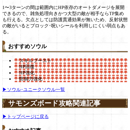
1〜3ターンの間は範囲内にHP依存のオートダメージを展開
できるので、雑魚処理向きかつ大型の敵が相手ならTP集め
も行える。欠点としては防護貫通効果が無いため、反射状態
の敵がいるとブロック･呪いシールを利用しにくい弱点もあ
る。
おすすめソウル
スキルブースト
HP回復
HP強化
防御力強化
▶ソウル･ユニークソウル一覧
サモンズボード攻略関連記事
▶トップページに戻る