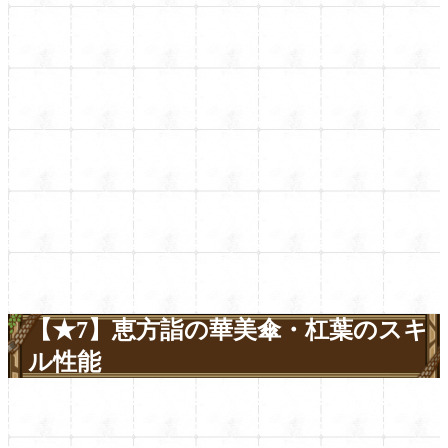
【★7】恵方詣の華美傘・杠葉のスキ
ル性能