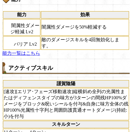
能力
効果
闇属性ダメー
闇属性ダメージを50%軽減する
ジ軽減 Lv2
敵のダメージスキルを4回無効化しま
バリア Lv2
す。
能力一覧はこちら
アクティブスキル
謹賀陰陽
[速攻][エリア･フェーズ移動速攻]縦横斜め全列の光属性ま
たはディフェンスタイプの味方が3ターンの間残HP100%ダ
メージをブロック&呪いシールを付与&自身に味方全体の残
HP100%光属性十字列と周囲防護貫通オートダメージ(持続:
小)を付与
スキルターン