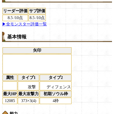
リーダー評価
サブ評価
8.5
/
10点
8.5
/
10点
▶全モンスター評価一覧
基本情報
矢印
属性
タイプ1
タイプ2
攻撃
ディフェンス
最大HP
最大攻撃力
初期ソウル枠
12085
373×3(4)
4枠
能力