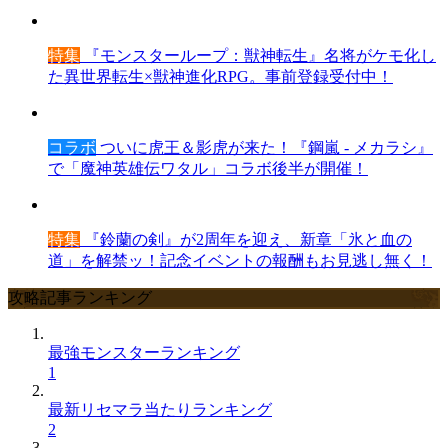
特集
『モンスターループ：獣神転生』名将がケモ化し
た異世界転生×獣神進化RPG。事前登録受付中！
コラボ
ついに虎王＆影虎が来た！『鋼嵐 - メカラシ』
で「魔神英雄伝ワタル」コラボ後半が開催！
特集
『鈴蘭の剣』が2周年を迎え、新章「氷と血の
道」を解禁ッ！記念イベントの報酬もお見逃し無く！
攻略記事ランキング
最強モンスターランキング
1
最新リセマラ当たりランキング
2