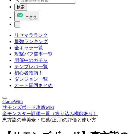
検索
ご意見
リセマラランク
最強ランキング
全キャラ一覧
攻撃バフ倍率一覧
開催中のガチャ
テンプレパ一覧
初心者指南！
ダンジョン一覧
オート周回まとめ
GameWith
サモンズボード攻略wiki
全モンスター評価一覧（絞り込み機能あり）
恵方詣の華美傘・杠葉(正月)の評価と使い方