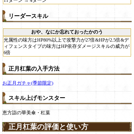
11ターン → 4ターン
リーダースキル
おや、なにか忘れておったかのう
光属性の味方はHP80%以上で攻撃力が27倍&HPが2.5倍&デ
ィフェンスタイプの味方はHP依存ダメージスキルの威力が
6倍
正月杠葉の入手方法
お正月ガチャ(季節限定)
スキル上げモンスター
恵方詣の華美傘・杠葉
正月杠葉の評価と使い方