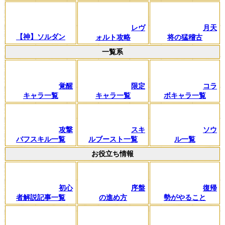
レヴ
月天
【神】ソルダン
ォルト攻略
将の猛稽古
一覧系
覚醒
限定
コラ
キャラ一覧
キャラ一覧
ボキャラ一覧
攻撃
スキ
ソウ
バフスキル一覧
ルブースト一覧
ル一覧
お役立ち情報
初心
序盤
復帰
者解説記事一覧
の進め方
勢がやること