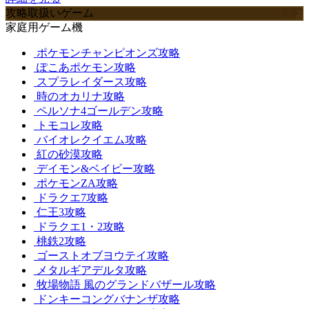
攻略取扱いゲーム
家庭用ゲーム機
ポケモンチャンピオンズ攻略
ぽこあポケモン攻略
スプラレイダース攻略
時のオカリナ攻略
ペルソナ4ゴールデン攻略
トモコレ攻略
バイオレクイエム攻略
紅の砂漠攻略
デイモン&ベイビー攻略
ポケモンZA攻略
ドラクエ7攻略
仁王3攻略
ドラクエ1・2攻略
桃鉄2攻略
ゴーストオブヨウテイ攻略
メタルギアデルタ攻略
牧場物語 風のグランドバザール攻略
ドンキーコングバナンザ攻略