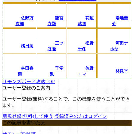
佐野万
龍宮
花垣
場地圭
次郎
寺堅
武道
介
三ツ
松野
河田ナ
橘日向
谷隆
千冬
ホヤ
林田春
千堂
佐野
林良平
樹
敦
エマ
サモンズボード攻略TOP
ユーザー登録のご案内
ユーザー登録(無料)することで、この機能を使うことができ
ます。
新規登録(無料)して使う
登録済みの方はログイン
この記事を書いた人