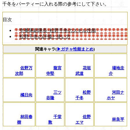
千冬をパーティーに入れる際の参考にして下さい。
目次
壱番隊副隊長･松野千冬のスキル性能
松野千冬の評価と使い方
関連キャラ(
▶ガチャ性能まとめ
)
佐野万
龍宮
花垣
場地圭
次郎
寺堅
武道
介
三ツ
松野
河田ナ
橘日向
谷隆
千冬
ホヤ
林田春
千堂
佐野
林良平
樹
敦
エマ