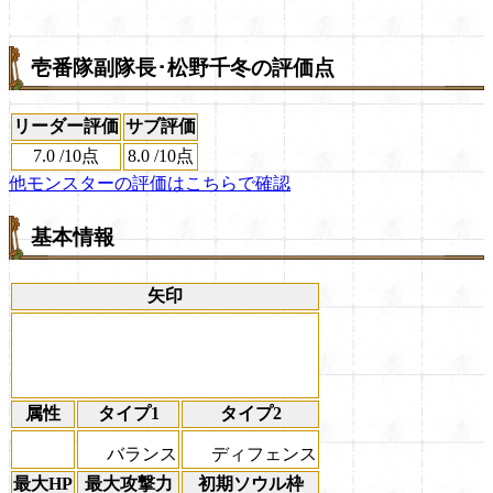
壱番隊副隊長･松野千冬の評価点
リーダー評価
サブ評価
7.0
/
10点
8.0
/
10点
他モンスターの評価はこちらで確認
基本情報
矢印
属性
タイプ1
タイプ2
バランス
ディフェンス
最大HP
最大攻撃力
初期ソウル枠