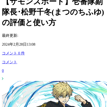
【サモンズボード】壱番隊副
隊長･松野千冬(まつのちふゆ)
の評価と使い方
最終更新:
2024年2月28日13:08
コメント
0
件
コメント
0