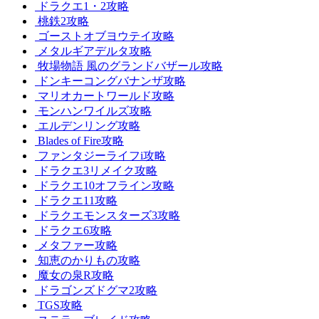
ドラクエ1・2攻略
桃鉄2攻略
ゴーストオブヨウテイ攻略
メタルギアデルタ攻略
牧場物語 風のグランドバザール攻略
ドンキーコングバナンザ攻略
マリオカートワールド攻略
モンハンワイルズ攻略
エルデンリング攻略
Blades of Fire攻略
ファンタジーライフi攻略
ドラクエ3リメイク攻略
ドラクエ10オフライン攻略
ドラクエ11攻略
ドラクエモンスターズ3攻略
ドラクエ6攻略
メタファー攻略
知恵のかりもの攻略
魔女の泉R攻略
ドラゴンズドグマ2攻略
TGS攻略