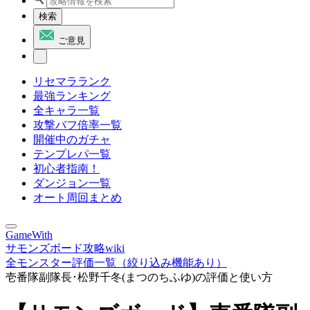
検索
ご意見
リセマラランク
最強ランキング
全キャラ一覧
攻撃バフ倍率一覧
開催中のガチャ
テンプレパ一覧
初心者指南！
ダンジョン一覧
オート周回まとめ
GameWith
サモンズボード攻略wiki
全モンスター評価一覧（絞り込み機能あり）
壱番隊副隊長･松野千冬(まつのちふゆ)の評価と使い方