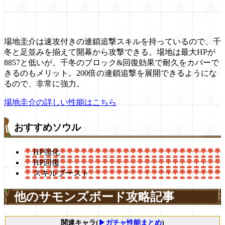
場地圭介は速攻付きの連鎖追撃スキルを持っているので、千
冬と足並みを揃えて開幕から攻撃できる。場地は最大HPが
8857と低いが、千冬のブロック&回復効果で耐久をカバーで
きるのもメリット。200倍の連鎖追撃を展開できるようにな
るので、非常に強力。
場地圭介の詳しい性能はこちら
おすすめソウル
HP強化
HP回復
スキルブースト
他のサモンズボード攻略記事
関連キャラ(
▶ガチャ性能まとめ
)