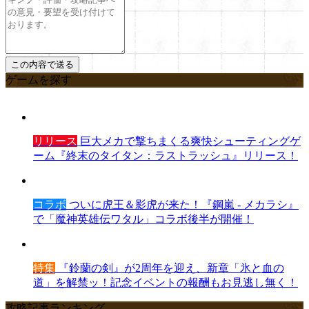
ゲームを探す
リリース
巨大メカで撃ちまくる爽快シューティングゲ
ーム『終末のタイタン：ラストラッシュ』リリース！
コラボ
ついに虎王＆影虎が来た！『鋼嵐 - メカラシ』
で「魔神英雄伝ワタル」コラボ後半が開催！
特集
『鈴蘭の剣』が2周年を迎え、新章「氷と血の
道」を解禁ッ！記念イベントの報酬もお見逃し無く！
攻略記事ランキング