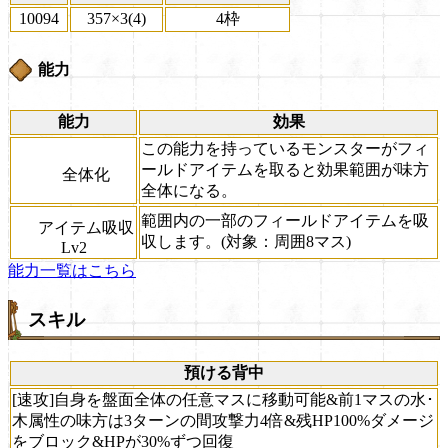
10094
357×3(4)
4枠
能力
能力
効果
この能力を持っているモンスターがフィ
ールドアイテムを取ると効果範囲が味方
全体化
全体になる。
範囲内の一部のフィールドアイテムを吸
アイテム吸収
収します。(対象：周囲8マス)
Lv2
能力一覧はこちら
スキル
預ける背中
[速攻]自身を盤面全体の任意マスに移動可能&前1マスの水･
木属性の味方は3ターンの間攻撃力4倍&残HP100%ダメージ
をブロック&HPが30%ずつ回復