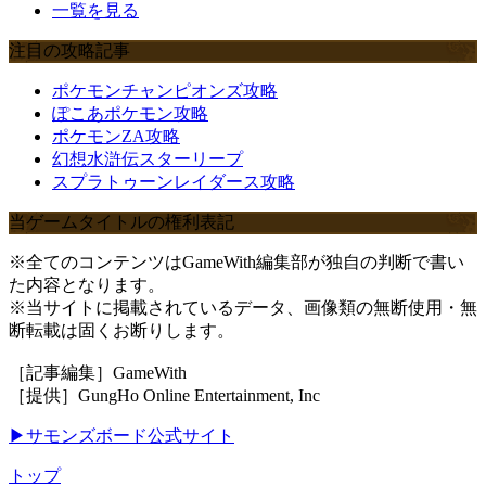
一覧を見る
注目の攻略記事
ポケモンチャンピオンズ攻略
ぽこあポケモン攻略
ポケモンZA攻略
幻想水滸伝スターリープ
スプラトゥーンレイダース攻略
当ゲームタイトルの権利表記
※全てのコンテンツはGameWith編集部が独自の判断で書い
た内容となります。
※当サイトに掲載されているデータ、画像類の無断使用・無
断転載は固くお断りします。
［記事編集］GameWith
［提供］GungHo Online Entertainment, Inc
▶サモンズボード公式サイト
トップ