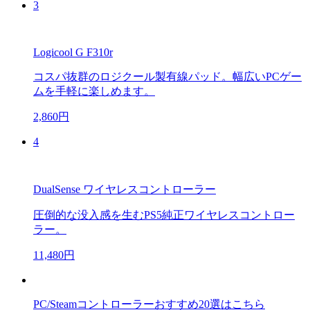
3
Logicool G F310r
コスパ抜群のロジクール製有線パッド。幅広いPCゲー
ムを手軽に楽しめます。
2,860円
4
DualSense ワイヤレスコントローラー
圧倒的な没入感を生むPS5純正ワイヤレスコントロー
ラー。
11,480円
PC/Steamコントローラーおすすめ20選はこちら