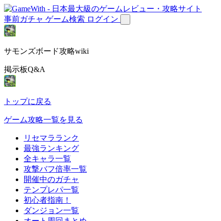
事前ガチャ
ゲーム検索
ログイン
サモンズボード攻略wiki
掲示板Q&A
トップに戻る
ゲーム攻略一覧を見る
リセマラランク
最強ランキング
全キャラ一覧
攻撃バフ倍率一覧
開催中のガチャ
テンプレパ一覧
初心者指南！
ダンジョン一覧
オート周回まとめ