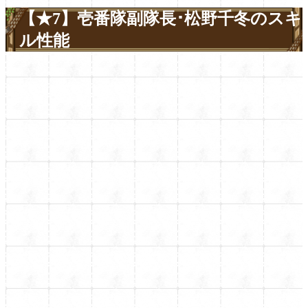
【★7】壱番隊副隊長･松野千冬のスキ
ル性能