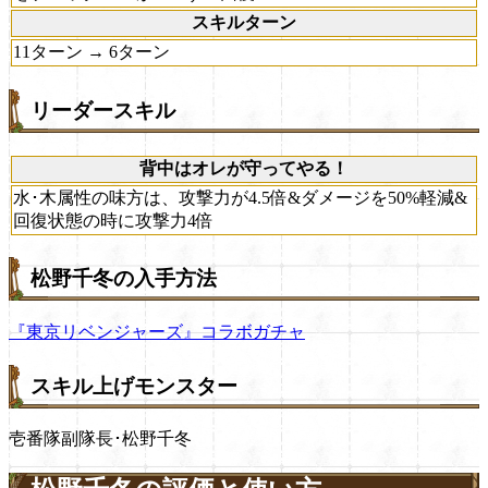
スキルターン
11ターン → 6ターン
リーダースキル
背中はオレが守ってやる！
水･木属性の味方は、攻撃力が4.5倍&ダメージを50%軽減&
回復状態の時に攻撃力4倍
松野千冬の入手方法
『東京リベンジャーズ』コラボガチャ
スキル上げモンスター
壱番隊副隊長･松野千冬