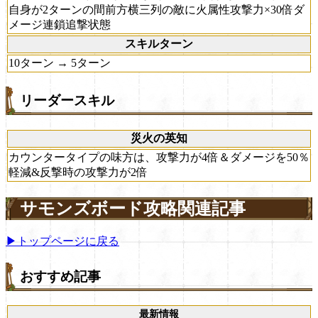
自身が2ターンの間前方横三列の敵に火属性攻撃力×30倍ダ
メージ連鎖追撃状態
スキルターン
10ターン → 5ターン
リーダースキル
災火の英知
カウンタータイプの味方は、攻撃力が4倍＆ダメージを50％
軽減&反撃時の攻撃力が2倍
サモンズボード攻略関連記事
▶トップページに戻る
おすすめ記事
最新情報