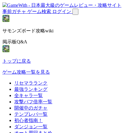
事前ガチャ
ゲーム検索
ログイン
サモンズボード攻略wiki
掲示板Q&A
トップに戻る
ゲーム攻略一覧を見る
リセマラランク
最強ランキング
全キャラ一覧
攻撃バフ倍率一覧
開催中のガチャ
テンプレパ一覧
初心者指南！
ダンジョン一覧
オート周回まとめ