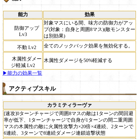
能力
効果
対象マスにいる間、味方の防御力がアッ
防御アップ
プ(対象：自身と周囲8マス)(敵モンスター
Lv3
は別効果)
全てのノックバック効果を無効化する。
不動 Lv2
木属性ダメー
木属性ダメージを50%軽減する
ジ軽減 Lv2
▶能力の効果一覧
アクティブスキル
カラミティラーヴァ
[速攻]0ターンチャージで周囲8マスの敵は1ターンの間回避
率が低下、1ターンチャージで自身が1ターンの間二重周囲
マスの木属性の敵に火属性攻撃力×20倍×4連続、2ターンで
6連続、3ターンで8連続ダメージ連鎖追撃状態