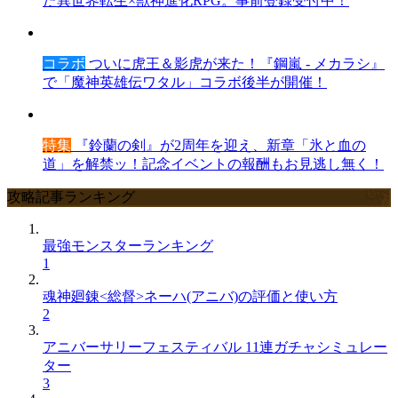
た異世界転生×獣神進化RPG。事前登録受付中！
コラボ
ついに虎王＆影虎が来た！『鋼嵐 - メカラシ』
で「魔神英雄伝ワタル」コラボ後半が開催！
特集
『鈴蘭の剣』が2周年を迎え、新章「氷と血の
道」を解禁ッ！記念イベントの報酬もお見逃し無く！
攻略記事ランキング
最強モンスターランキング
1
魂神廻錬<総督>ネーハ(アニバ)の評価と使い方
2
アニバーサリーフェスティバル 11連ガチャシミュレー
ター
3