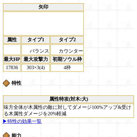
矢印
属性
タイプ1
タイプ2
バランス
カウンター
最大HP
最大攻撃力
初期ソウル枠
17836
303×3(4)
4枠
特性
属性特攻(対木:大)
味方全体が木属性の敵に対してダメージ100%アップ&受け
る木属性ダメージを20%軽減
▶特性の効果一覧
能力