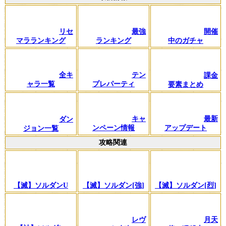
リセ
最強
開催
マラランキング
ランキング
中のガチャ
全キ
テン
課金
ャラ一覧
プレパーティ
要素まとめ
キャ
最新
ダン
ンペーン情報
アップデート
ジョン一覧
攻略関連
【滅】ソルダンU
【滅】ソルダン[強]
【滅】ソルダン[烈]
レヴ
月天