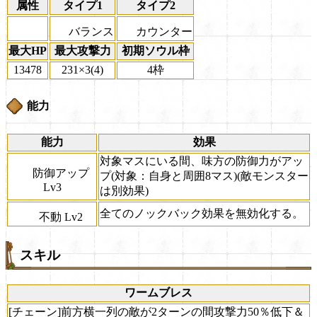
属性
タイプ1
タイプ2
バランス
カウンター
最大HP
最大攻撃力
初期ソウル枠
13478
231×3(4)
4枠
能力
能力
効果
対象マスにいる間、味方の防御力がアッ
防御アップ
プ(対象：自身と周囲8マス)(敵モンスター
Lv3
は別効果)
全てのノックバック効果を無効化する。
不動 Lv2
スキル
ワームブレス
[チェーン]前方横一列の敵が2ターンの間攻撃力50％低下＆