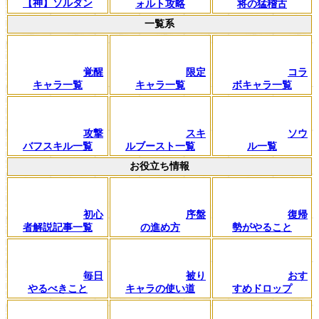
【神】ソルダン
ォルト攻略
将の猛稽古
一覧系
覚醒
限定
コラ
キャラ一覧
キャラ一覧
ボキャラ一覧
攻撃
スキ
ソウ
バフスキル一覧
ルブースト一覧
ル一覧
お役立ち情報
初心
序盤
復帰
者解説記事一覧
の進め方
勢がやること
毎日
被り
おす
やるべきこと
キャラの使い道
すめドロップ