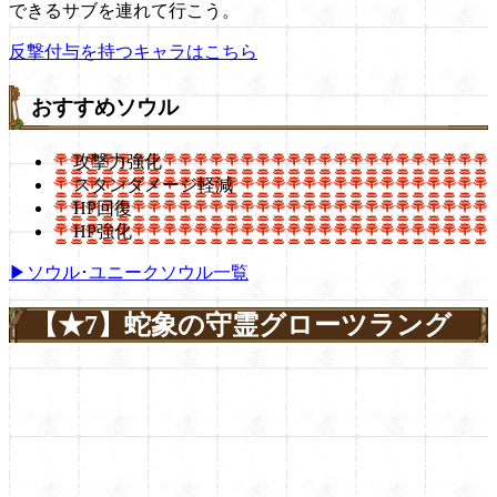
できるサブを連れて行こう。
反撃付与を持つキャラはこちら
おすすめソウル
攻撃力強化
スタンダメージ軽減
HP回復
HP強化
▶ソウル･ユニークソウル一覧
【★7】蛇象の守霊グローツラング