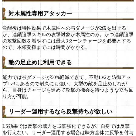
対木属性専用アタッカー
覚醒後は特性効果で木属性への与ダメージが2倍を出せる
が、連鎖追撃スキルの攻撃対象が木属性のみ。かつ連鎖追撃
の攻撃回数を増やすには最大3ターンチャージを必要とする
ので、本領発揮までには時間がかかる。
敵の足止めに利用できる
能力では被ダメージが50%軽減できて、不動Lv2と防御アッ
プLv3もあるので耐久にも強い。大型の敵を足止めしなが
ら、自身はチャージを進めて攻撃の機会を待つような立ち回
り方が可能。
リーダー運用するなら反撃持ちが欲しい
LS効果では反撃の威力を12倍強化できるが、自身では反撃
を行えない。リーダー運用する場合は味方全体に反撃を付与