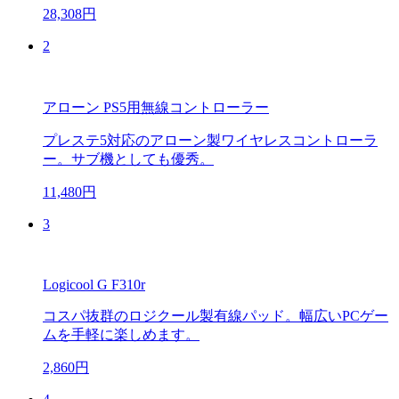
28,308円
2
アローン PS5用無線コントローラー
プレステ5対応のアローン製ワイヤレスコントローラ
ー。サブ機としても優秀。
11,480円
3
Logicool G F310r
コスパ抜群のロジクール製有線パッド。幅広いPCゲー
ムを手軽に楽しめます。
2,860円