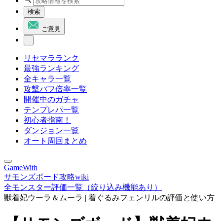
検索
ご意見
リセマラランク
最強ランキング
全キャラ一覧
攻撃バフ倍率一覧
開催中のガチャ
テンプレパ一覧
初心者指南！
ダンジョン一覧
オート周回まとめ
GameWith
サモンズボード攻略wiki
全モンスター評価一覧（絞り込み機能あり）
獣着妃ウーラ＆ムーラ | 着ぐるみフェンリルの評価と使い方