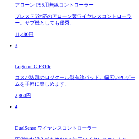
アローン PS5用無線コントローラー
プレステ5対応のアローン製ワイヤレスコントローラ
ー。サブ機としても優秀。
11,480円
3
Logicool G F310r
コスパ抜群のロジクール製有線パッド。幅広いPCゲー
ムを手軽に楽しめます。
2,860円
4
DualSense ワイヤレスコントローラー