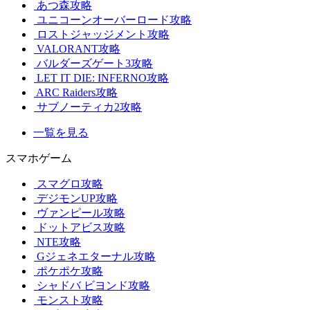
あつ森攻略
ユニコーンオーバーロード攻略
ロストジャッジメント攻略
VALORANT攻略
バルダーズゲート3攻略
LET IT DIE: INFERNO攻略
ARC Raiders攻略
サブノーティカ2攻略
一覧を見る
スマホゲーム
スマグロ攻略
デジモンUP攻略
ヴァンピール攻略
ドットアビス攻略
NTE攻略
Gジェネエターナル攻略
ポケポケ攻略
シャドバ ビヨンド攻略
モンスト攻略