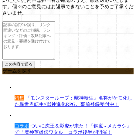
いただいた内容は担当者が確認のうえ、順次対応いたしま
す。個々のご意見にはお返事できないことを予めご了承くだ
さいませ。
ゲームを探す
特集
『モンスターループ：獣神転生』名将がケモ化し
た異世界転生×獣神進化RPG。事前登録受付中！
コラボ
ついに虎王＆影虎が来た！『鋼嵐 - メカラシ』
で「魔神英雄伝ワタル」コラボ後半が開催！