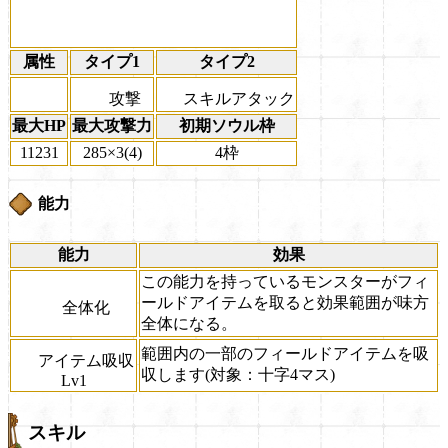
属性
タイプ1
タイプ2
攻撃
スキルアタック
最大HP
最大攻撃力
初期ソウル枠
11231
285×3(4)
4枠
能力
能力
効果
この能力を持っているモンスターがフィ
ールドアイテムを取ると効果範囲が味方
全体化
全体になる。
範囲内の一部のフィールドアイテムを吸
アイテム吸収
収します(対象：十字4マス)
Lv1
スキル