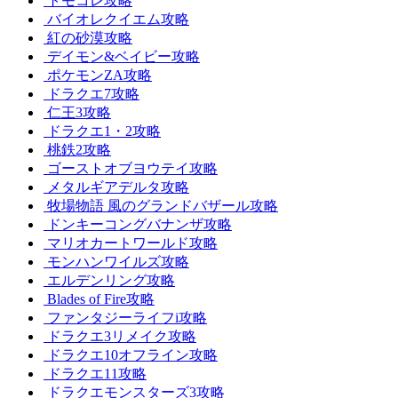
トモコレ攻略
バイオレクイエム攻略
紅の砂漠攻略
デイモン&ベイビー攻略
ポケモンZA攻略
ドラクエ7攻略
仁王3攻略
ドラクエ1・2攻略
桃鉄2攻略
ゴーストオブヨウテイ攻略
メタルギアデルタ攻略
牧場物語 風のグランドバザール攻略
ドンキーコングバナンザ攻略
マリオカートワールド攻略
モンハンワイルズ攻略
エルデンリング攻略
Blades of Fire攻略
ファンタジーライフi攻略
ドラクエ3リメイク攻略
ドラクエ10オフライン攻略
ドラクエ11攻略
ドラクエモンスターズ3攻略