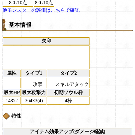
8.0
/
10点
8.0
/
10点
他モンスターの評価はこちらで確認
基本情報
矢印
属性
タイプ1
タイプ2
攻撃
スキルアタック
最大HP
最大攻撃力
初期ソウル枠
14852
364×3(4)
4枠
特性
アイテム効果アップ(ダメージ軽減)