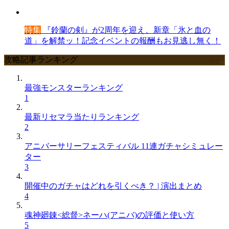
特集
『鈴蘭の剣』が2周年を迎え、新章「氷と血の
道」を解禁ッ！記念イベントの報酬もお見逃し無く！
攻略記事ランキング
最強モンスターランキング
1
最新リセマラ当たりランキング
2
アニバーサリーフェスティバル 11連ガチャシミュレー
ター
3
開催中のガチャはどれを引くべき？ | 演出まとめ
4
魂神廻錬<総督>ネーハ(アニバ)の評価と使い方
5