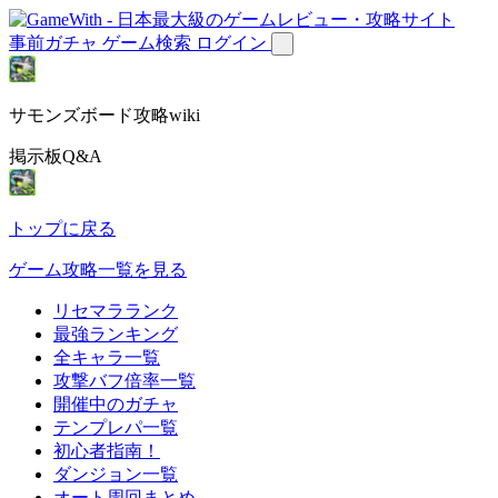
事前ガチャ
ゲーム検索
ログイン
サモンズボード攻略wiki
掲示板Q&A
トップに戻る
ゲーム攻略一覧を見る
リセマラランク
最強ランキング
全キャラ一覧
攻撃バフ倍率一覧
開催中のガチャ
テンプレパ一覧
初心者指南！
ダンジョン一覧
オート周回まとめ