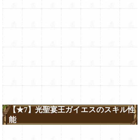
【★7】光聖宴王ガイエスのスキル性
能