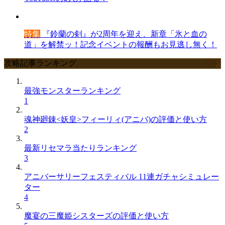
特集
『鈴蘭の剣』が2周年を迎え、新章「氷と血の
道」を解禁ッ！記念イベントの報酬もお見逃し無く！
攻略記事ランキング
最強モンスターランキング
1
魂神廻錬<妖皇>フィーリィ(アニバ)の評価と使い方
2
最新リセマラ当たりランキング
3
アニバーサリーフェスティバル 11連ガチャシミュレー
ター
4
魔宴の三魔姫シスターズの評価と使い方