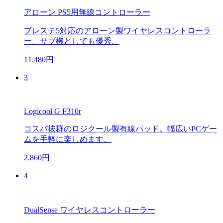
アローン PS5用無線コントローラー
プレステ5対応のアローン製ワイヤレスコントローラ
ー。サブ機としても優秀。
11,480円
3
Logicool G F310r
コスパ抜群のロジクール製有線パッド。幅広いPCゲー
ムを手軽に楽しめます。
2,860円
4
DualSense ワイヤレスコントローラー