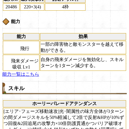
20486
220×3(4)
4枠
能力
能力
効果
一部の障害物と敵モンスターを越えて移
飛行
動ができる。
自身の飛来ダメージを無効化し、スキル
飛来ダメージ
ターンを1ターン減少する。
吸収 Lv1
能力一覧はこちら
スキル
ホーリーパレードアテンダンス
[エリア･フェーズ移動速攻]光･闇属性の味方全体が3ターン
の間ダメージスキルを50%軽減して2倍で反射&HPが10%ず
つ回復&2回追尾の攻撃力×10倍防護貫通かつバリア破壊オ