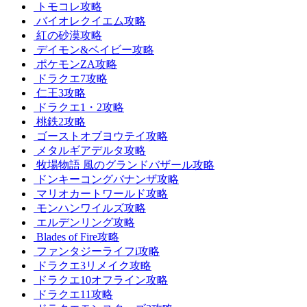
トモコレ攻略
バイオレクイエム攻略
紅の砂漠攻略
デイモン&ベイビー攻略
ポケモンZA攻略
ドラクエ7攻略
仁王3攻略
ドラクエ1・2攻略
桃鉄2攻略
ゴーストオブヨウテイ攻略
メタルギアデルタ攻略
牧場物語 風のグランドバザール攻略
ドンキーコングバナンザ攻略
マリオカートワールド攻略
モンハンワイルズ攻略
エルデンリング攻略
Blades of Fire攻略
ファンタジーライフi攻略
ドラクエ3リメイク攻略
ドラクエ10オフライン攻略
ドラクエ11攻略