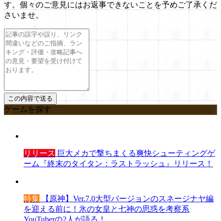
す。個々のご意見にはお返事できないことを予めご了承くだ
さいませ。
ゲームを探す
リリース
巨大メカで撃ちまくる爽快シューティングゲ
ーム『終末のタイタン：ラストラッシュ』リリース！
特集
【原神】Ver.7.0大型バージョンのスネージナヤ編
を迎える前に！氷の女皇と七神の思惑を考察系
YouTuberの2人が語る！