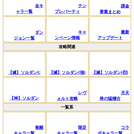
全キ
テン
課金
ャラ一覧
プレパーティ
要素まとめ
キャ
最新
ダン
ンペーン情報
アップデート
ジョン一覧
攻略関連
【滅】ソルダンU
【滅】ソルダン[強]
【滅】ソルダン[烈]
レヴ
月天
【神】ソルダン
ォルト攻略
将の猛稽古
一覧系
覚醒
限定
コラ
キャラ一覧
キャラ一覧
ボキャラ一覧