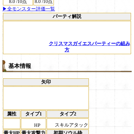
8.0
/
10点
8.0
/
10点
▶全モンスター評価一覧
パーティ解説
クリスマスガイエスパーティーの組み
方
基本情報
矢印
属性
タイプ1
タイプ2
スキルアタック
HP
最大HP
最大攻撃力
初期ソウル枠