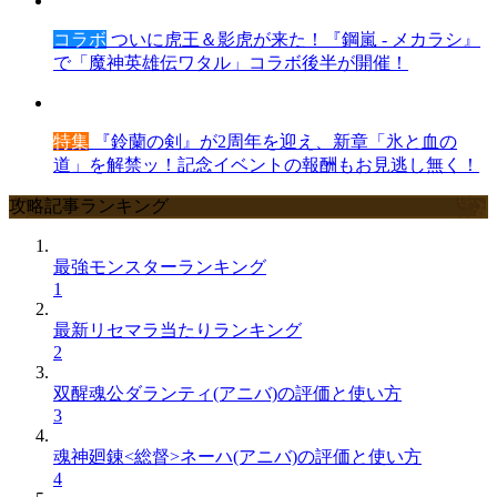
コラボ
ついに虎王＆影虎が来た！『鋼嵐 - メカラシ』
で「魔神英雄伝ワタル」コラボ後半が開催！
特集
『鈴蘭の剣』が2周年を迎え、新章「氷と血の
道」を解禁ッ！記念イベントの報酬もお見逃し無く！
攻略記事ランキング
最強モンスターランキング
1
最新リセマラ当たりランキング
2
双醒魂公ダランティ(アニバ)の評価と使い方
3
魂神廻錬<総督>ネーハ(アニバ)の評価と使い方
4