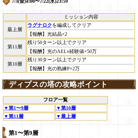
7/3(金)4:00〜7/22(水)23:59
ミッション内容
ラグナロク
を編成してクリア
最上層
【報酬】光結晶×2
残り50ターン以上でクリア
第11層
【報酬】光のAELv経験値×50万
残り30ターン以上でクリア
第10層
【報酬】光の熟練P×2万
ディプスの塔の攻略ポイント
フロア一覧
▼第1〜9層
▼第10層
▼第11層
▼最上層
第1〜第9層