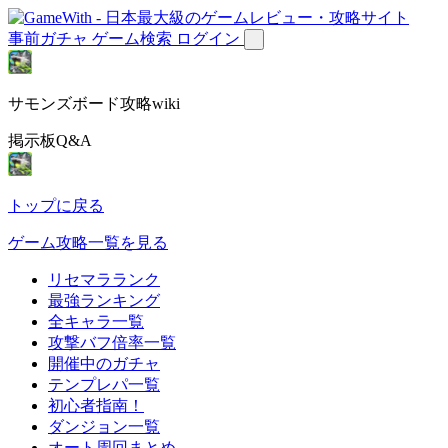
事前ガチャ
ゲーム検索
ログイン
サモンズボード攻略wiki
掲示板Q&A
トップに戻る
ゲーム攻略一覧を見る
リセマラランク
最強ランキング
全キャラ一覧
攻撃バフ倍率一覧
開催中のガチャ
テンプレパ一覧
初心者指南！
ダンジョン一覧
オート周回まとめ