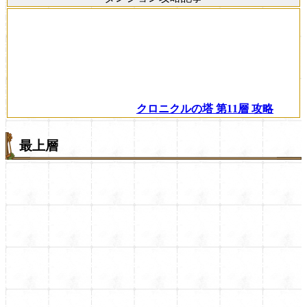
クロニクルの塔 第11層 攻略
最上層