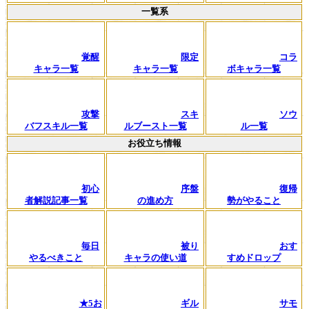
一覧系
覚醒
限定
コラ
キャラ一覧
キャラ一覧
ボキャラ一覧
攻撃
スキ
ソウ
バフスキル一覧
ルブースト一覧
ル一覧
お役立ち情報
初心
序盤
復帰
者解説記事一覧
の進め方
勢がやること
毎日
被り
おす
やるべきこと
キャラの使い道
すめドロップ
★5お
ギル
サモ