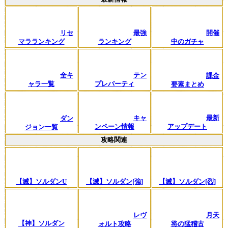
リセ
最強
開催
マラランキング
ランキング
中のガチャ
全キ
テン
課金
ャラ一覧
プレパーティ
要素まとめ
キャ
最新
ダン
ンペーン情報
アップデート
ジョン一覧
攻略関連
【滅】ソルダンU
【滅】ソルダン[強]
【滅】ソルダン[烈]
レヴ
月天
【神】ソルダン
ォルト攻略
将の猛稽古