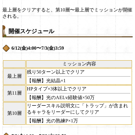
最上層をクリアすると、第10層〜最上層でミッションが開催
される。
開催スケジュール
6/12(金)4:00〜7/3(金)3:59
ミッション内容
残り50ターン以上でクリア
最上層
【報酬】光結晶×1
HPタイプ×3体以上でクリア
第11層
【報酬】光のAELv経験値×50万
リーダースキル説明文に「トラップ」が含まれ
るキャラをリーダーにしてクリア
第10層
【報酬】光の熟練P×1万