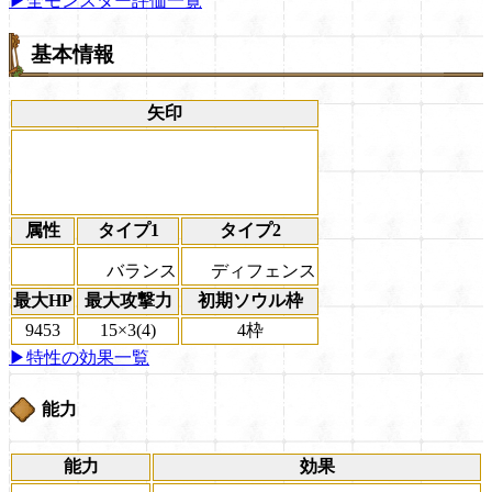
▶全モンスター評価一覧
基本情報
矢印
属性
タイプ1
タイプ2
バランス
ディフェンス
最大HP
最大攻撃力
初期ソウル枠
9453
15×3(4)
4枠
▶特性の効果一覧
能力
能力
効果