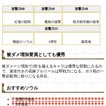
攻撃力80
攻撃力40
攻撃力40
紅蓮の闘気
魔狼の猛撃
桜月館学園の校章
攻撃力35
6周年
腹黒魂
螺旋のソウル
被ダメ増加要員としても優秀
被ダメージ増加で2倍を越えるキャラは優秀な部類に入るの
で、速攻付きの花嫁フルリールは即戦力になる。ボス戦の一
撃必殺用に頼りになる存在。
おすすめソウル
攻撃力強化
HP強化