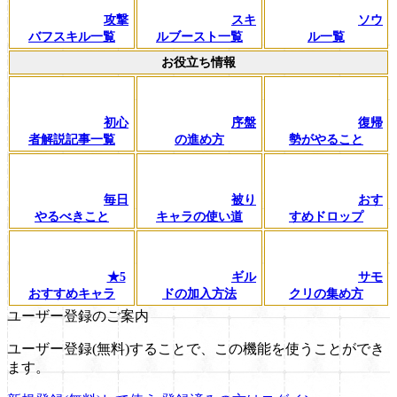
攻撃
スキ
ソウ
バフスキル一覧
ルブースト一覧
ル一覧
お役立ち情報
初心
序盤
復帰
者解説記事一覧
の進め方
勢がやること
毎日
被り
おす
やるべきこと
キャラの使い道
すめドロップ
★5
ギル
サモ
おすすめキャラ
ドの加入方法
クリの集め方
ユーザー登録のご案内
ユーザー登録(無料)することで、この機能を使うことができ
ます。