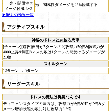
光・闇属性ダ
光・闇属性ダメージを25%軽減する
メージ軽減 Lv2
▶能力の効果一覧
アクティブスキル
神秘のドレスと灰被る馬車
[チェーン][速攻]自身が5ターンの間攻撃力50倍&防御力が
4000上昇&周囲8マスの敵は1ターンの間受けるダメージが
2.3倍
スキルターン
12ターン → 5ターン
リーダースキル
ドレスの魔法は得意なんです
ディフェンスタイプの味方は、攻撃力が6倍&HPが2倍&ダ
メージ増加状態の敵に対し攻撃力3.5倍