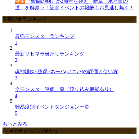
特集
『鈴蘭の剣』が2周年を迎え、新章「氷と血の
道」を解禁ッ！記念イベントの報酬もお見逃し無く！
攻略記事ランキング
最強モンスターランキング
1
最新リセマラ当たりランキング
2
魂神廻錬<総督>ネーハ(アニバ)の評価と使い方
3
全モンスター評価一覧（絞り込み機能あり）
4
難易度別イベントダンジョン一覧
5
もっとみる
GameWithからのお知らせ