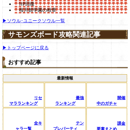
HP回復
桜月館学園の校章
▶ソウル･ユニークソウル一覧
サモンズボード攻略関連記事
▶トップページに戻る
おすすめ記事
最新情報
リセ
最強
開催
マラランキング
ランキング
中のガチャ
全キ
テン
課金
ャラ一覧
プレパーティ
要素まとめ