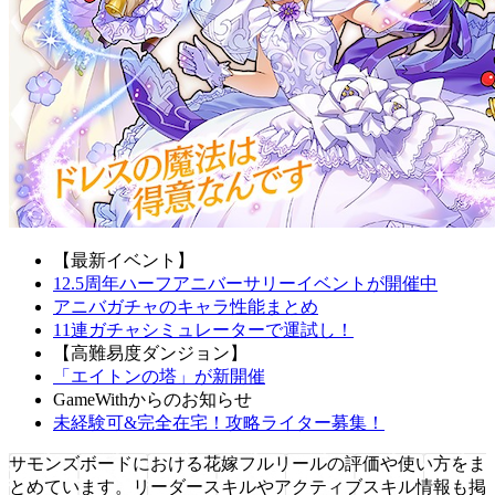
【最新イベント】
12.5周年ハーフアニバーサリーイベントが開催中
アニバガチャのキャラ性能まとめ
11連ガチャシミュレーターで運試し！
【高難易度ダンジョン】
「エイトンの塔」が新開催
GameWithからのお知らせ
未経験可&完全在宅！攻略ライター募集！
サモンズボードにおける花嫁フルリールの評価や使い方をま
とめています。リーダースキルやアクティブスキル情報も掲