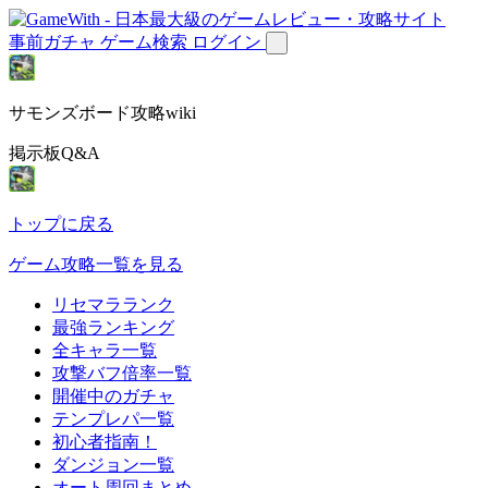
事前ガチャ
ゲーム検索
ログイン
サモンズボード攻略wiki
掲示板Q&A
トップに戻る
ゲーム攻略一覧を見る
リセマラランク
最強ランキング
全キャラ一覧
攻撃バフ倍率一覧
開催中のガチャ
テンプレパ一覧
初心者指南！
ダンジョン一覧
オート周回まとめ