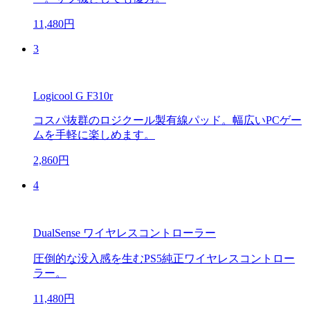
11,480円
3
Logicool G F310r
コスパ抜群のロジクール製有線パッド。幅広いPCゲー
ムを手軽に楽しめます。
2,860円
4
DualSense ワイヤレスコントローラー
圧倒的な没入感を生むPS5純正ワイヤレスコントロー
ラー。
11,480円