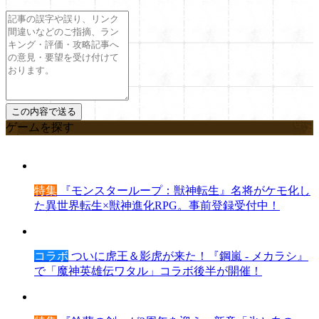
ゲームを探す
特集
『モンスターループ：獣神転生』名将がケモ化し
た異世界転生×獣神進化RPG。事前登録受付中！
コラボ
ついに虎王＆影虎が来た！『鋼嵐 - メカラシ』
で「魔神英雄伝ワタル」コラボ後半が開催！