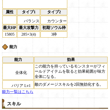
属性
タイプ1
タイプ2
バランス
カウンター
最大HP
最大攻撃力
初期ソウル枠
15805
285×3(4)
3枠
能力
能力
効果
この能力を持っているモンスターがフィ
ールドアイテムを取ると効果範囲が味方
全体化
全体になる。
敵のダメージスキルを2回無効化する。
バリア Lv1
能力一覧はこちら
スキル