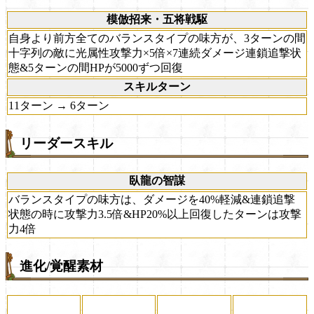
模倣招来・五将戦駆
自身より前方全てのバランスタイプの味方が、3ターンの間
十字列の敵に光属性攻撃力×5倍×7連続ダメージ連鎖追撃状
態&5ターンの間HPが5000ずつ回復
スキルターン
11ターン → 6ターン
リーダースキル
臥龍の智謀
バランスタイプの味方は、ダメージを40%軽減&連鎖追撃
状態の時に攻撃力3.5倍&HP20%以上回復したターンは攻撃
力4倍
進化/覚醒素材