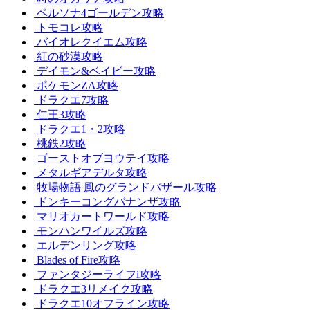
ペルソナ4ゴールデン攻略
トモコレ攻略
バイオレクイエム攻略
紅の砂漠攻略
デイモン&ベイビー攻略
ポケモンZA攻略
ドラクエ7攻略
仁王3攻略
ドラクエ1・2攻略
桃鉄2攻略
ゴーストオブヨウテイ攻略
メタルギアデルタ攻略
牧場物語 風のグランドバザール攻略
ドンキーコングバナンザ攻略
マリオカートワールド攻略
モンハンワイルズ攻略
エルデンリング攻略
Blades of Fire攻略
ファンタジーライフi攻略
ドラクエ3リメイク攻略
ドラクエ10オフライン攻略