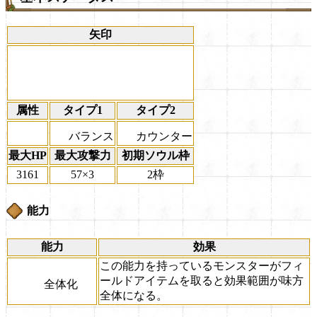
矢印
属性
タイプ1
タイプ2
バランス
カウンター
最大HP
最大攻撃力
初期ソウル枠
3161
57×3
2枠
能力
能力
効果
この能力を持っているモンスターがフィ
ールドアイテムを取ると効果範囲が味方
全体化
全体になる。