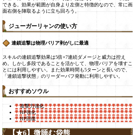
できる。効果が範囲が自身より左側と特徴的なので、常に画
面右側を陣取るように立ち回ろう。
ジューガーリャンの使い方
連鎖追撃は物理バリア剥がしに最適
スキルの連鎖追撃効果は5倍×7連続ダメージと威力は控え
め。しかし多段であることを活かして、物理バリアを壊すこ
とには利用しやすい。また効果時間も5ターンと長いので、
「連鎖追撃状態」のリーダーバフ発動に利用しやすい。
おすすめソウル
攻撃力強化
HP強化
HP回復
【★6】微睡む袋熊