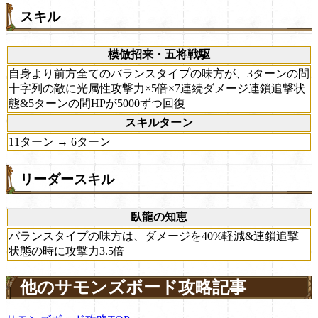
スキル
模倣招来・五将戦駆
自身より前方全てのバランスタイプの味方が、3ターンの間
十字列の敵に光属性攻撃力×5倍×7連続ダメージ連鎖追撃状
態&5ターンの間HPが5000ずつ回復
スキルターン
11ターン → 6ターン
リーダースキル
臥龍の知恵
バランスタイプの味方は、ダメージを40%軽減&連鎖追撃
状態の時に攻撃力3.5倍
他のサモンズボード攻略記事