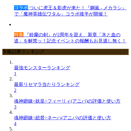
コラボ
ついに虎王＆影虎が来た！『鋼嵐 - メカラシ』
で「魔神英雄伝ワタル」コラボ後半が開催！
特集
『鈴蘭の剣』が2周年を迎え、新章「氷と血の
道」を解禁ッ！記念イベントの報酬もお見逃し無く！
攻略記事ランキング
最強モンスターランキング
1
最新リセマラ当たりランキング
2
魂神廻錬<妖皇>フィーリィ(アニバ)の評価と使い方
3
魂神廻錬<総督>ネーハ(アニバ)の評価と使い方
4