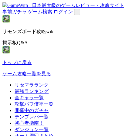
事前ガチャ
ゲーム検索
ログイン
サモンズボード攻略wiki
掲示板Q&A
トップに戻る
ゲーム攻略一覧を見る
リセマラランク
最強ランキング
全キャラ一覧
攻撃バフ倍率一覧
開催中のガチャ
テンプレパ一覧
初心者指南！
ダンジョン一覧
オート周回まとめ