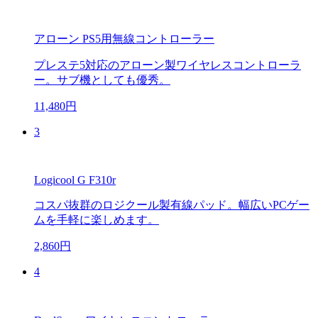
アローン PS5用無線コントローラー
プレステ5対応のアローン製ワイヤレスコントローラ
ー。サブ機としても優秀。
11,480円
3
Logicool G F310r
コスパ抜群のロジクール製有線パッド。幅広いPCゲー
ムを手軽に楽しめます。
2,860円
4