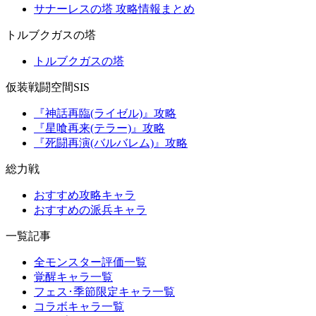
サナーレスの塔 攻略情報まとめ
トルブクガスの塔
トルブクガスの塔
仮装戦闘空間SIS
『神話再臨(ライゼル)』攻略
『星喰再来(テラー)』攻略
『死闘再演(バルバレム)』攻略
総力戦
おすすめ攻略キャラ
おすすめの派兵キャラ
一覧記事
全モンスター評価一覧
覚醒キャラ一覧
フェス･季節限定キャラ一覧
コラボキャラ一覧