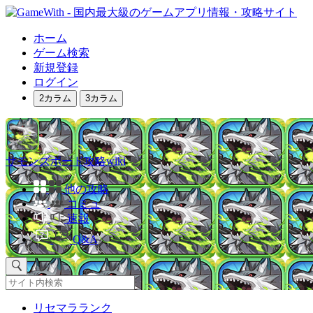
ホーム
ゲーム検索
新規登録
ログイン
2カラム
3カラム
サモンズボード攻略wiki
他の攻略
コミュ
速報
Q&A
リセマラランク