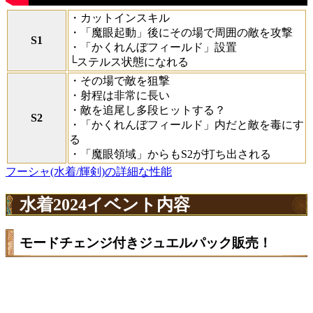
・カットインスキル
・「魔眼起動」後にその場で周囲の敵を攻撃
S1
・「かくれんぼフィールド」設置
└ステルス状態になれる
・その場で敵を狙撃
・射程は非常に長い
・敵を追尾し多段ヒットする？
S2
・「かくれんぼフィールド」内だと敵を毒にす
る
・「魔眼領域」からもS2が打ち出される
フーシャ(水着/輝剣)の詳細な性能
水着2024イベント内容
モードチェンジ付きジュエルパック販売！