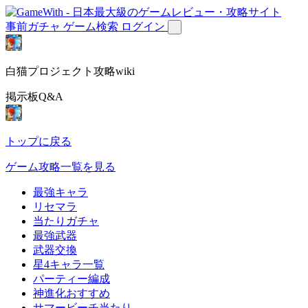
事前ガチャ
ゲーム検索
ログイン
白猫プロジェクト攻略wiki
掲示板Q&A
トップに戻る
ゲーム攻略一覧を見る
最強キャラ
リセマラ
当たりガチャ
最強武器
武器交換
星4キャラ一覧
パーティー編成
神進化おすすめ
サマービーチ当たり