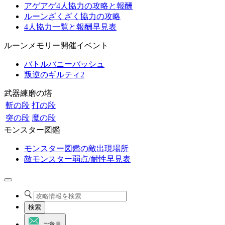
アゲアゲ4人協力の攻略と報酬
ルーンざくざく協力の攻略
4人協力一覧と報酬早見表
ルーンメモリー開催イベント
バトルバニーバッシュ
叛逆のギルティ2
武器練磨の塔
斬の段
打の段
突の段
魔の段
モンスター図鑑
モンスター図鑑の敵出現場所
敵モンスター弱点/耐性早見表
検索
ご意見