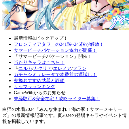
最新情報&ピックアップ！
フロンティアタワーの241階~245階が解放！
サマービーチバケーション協力が開催！
「サマービーチバケーション」開催！
当たりキャラはこちら！
┗
ニルカ
/
カクリア
/
エレノア
/
フラン
ガチャシミュレータで本番前の運試し！
交換おすすめ武器と評価
リセマラランキング
GameWithからのお知らせ
未経験可&完全在宅！攻略ライター募集！
白猫の水着2024「みんな集まれ！海の家！サマーメモリー
ズ」の最新情報記事です。夏2024の登場キャラやイベント情
報を掲載しています。