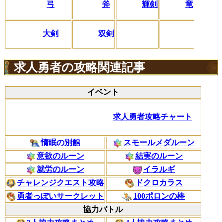
弓
斧
輝剣
竜
大剣
双剣
求人勇者の攻略関連記事
イベント
求人勇者攻略チャート
惰眠の別館
スモールメダルーン
意欲のルーン
結実のルーン
就労のルーン
イラルギ
チャレンジクエスト攻略
ドクロカラス
勇者っぽいサークレット
100ポロンの棒
協力バトル