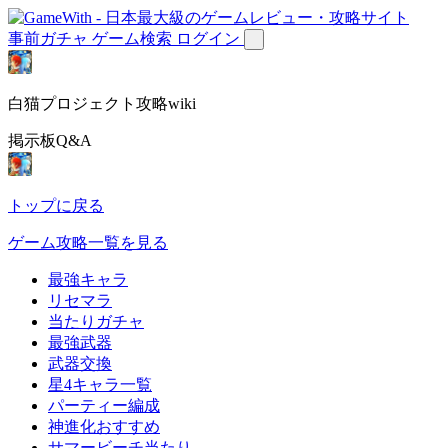
事前ガチャ
ゲーム検索
ログイン
白猫プロジェクト攻略wiki
掲示板Q&A
トップに戻る
ゲーム攻略一覧を見る
最強キャラ
リセマラ
当たりガチャ
最強武器
武器交換
星4キャラ一覧
パーティー編成
神進化おすすめ
サマービーチ当たり