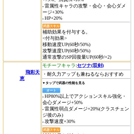
雷属性キャラの攻撃・会心・会心ダメ
ージ+30%
HP+20%
武器スキル
補助効果を付与する。
<付与効果>
移動速度UP(60秒/50%)
攻撃速度UP(60秒/50%)
通常攻撃のSP回復量UP(60秒/+2)
モチーフキャラ
:
セツナ(双剣)
飛彩天
・耐久力アップも兼ねるならおすすめ
恵
▼タップで武器の性能を見る
オート
HP80%以上でアクションスキル強化・
会心ダメージ+50%
雷属性弱点ダメージ+20%(クラスチェン
ジ後のみ)
攻撃速度+30%
武器スキル