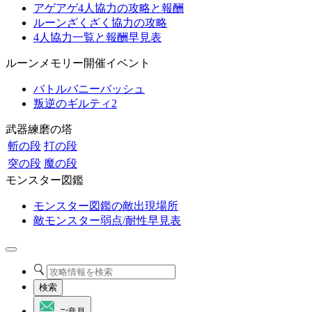
アゲアゲ4人協力の攻略と報酬
ルーンざくざく協力の攻略
4人協力一覧と報酬早見表
ルーンメモリー開催イベント
バトルバニーバッシュ
叛逆のギルティ2
武器練磨の塔
斬の段
打の段
突の段
魔の段
モンスター図鑑
モンスター図鑑の敵出現場所
敵モンスター弱点/耐性早見表
検索
ご意見