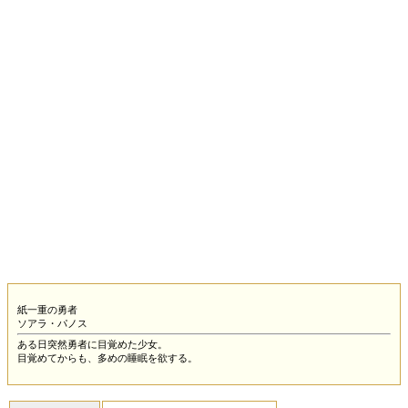
紙一重の勇者
ソアラ・パノス
ある日突然勇者に目覚めた少女。
目覚めてからも、多めの睡眠を欲する。