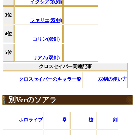
イクシア(双剣)
3位
ファリエ(双剣)
4位
コリン(双剣)
5位
リアム(双剣)
クロスセイバー関連記事
クロスセイバーのキャラ一覧
双剣の使い方
別Verのソアラ
ホロライブ
拳
槍
剣