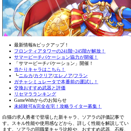
最新情報&ピックアップ！
フロンティアタワーの241階~245階が解放！
サマービーチバケーション協力が開催！
「サマービーチバケーション」開催！
当たりキャラはこちら！
┗
ニルカ
/
カクリア
/
エレノア
/
フラン
ガチャシミュレータで本番前の運試し！
交換おすすめ武器と評価
リセマラランキング
GameWithからのお知らせ
未経験可&完全在宅！攻略ライター募集！
白猫の求人勇者で登場した新キャラ、ソアラの評価記事で
す。スキル性能や使用感などから、詳しく性能を解説してい
ます。ソアラの同職業キャラ比較や、おすすめ武器、石板、