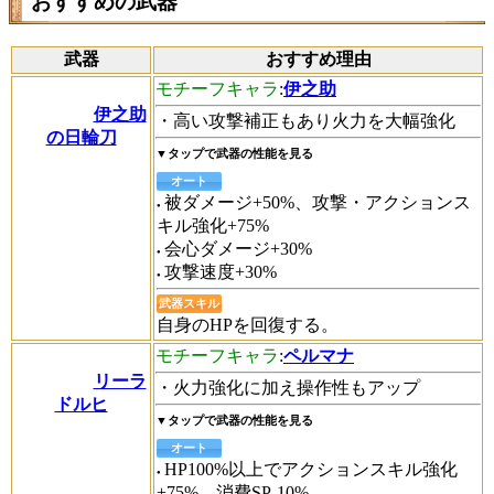
おすすめの武器
武器
おすすめ理由
モチーフキャラ
:
伊之助
伊之助
・高い攻撃補正もあり火力を大幅強化
の日輪刀
▼タップで武器の性能を見る
オート
被ダメージ+50%、攻撃・アクションス
キル強化+75%
会心ダメージ+30%
攻撃速度+30%
武器スキル
自身のHPを回復する。
モチーフキャラ
:
ペルマナ
リーラ
・火力強化に加え操作性もアップ
ドルヒ
▼タップで武器の性能を見る
オート
HP100%以上でアクションスキル強化
+75%、消費SP-10%