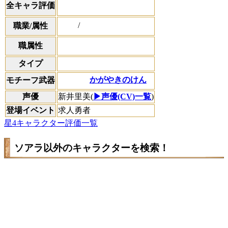
全キャラ評価
/
職業/属性
職属性
タイプ
かがやきのけん
モチーフ武器
声優
新井里美(
▶声優(CV)一覧
)
登場イベント
求人勇者
星4キャラクター評価一覧
ソアラ以外のキャラクターを検索！