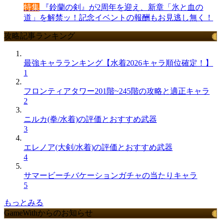
特集
『鈴蘭の剣』が2周年を迎え、新章「氷と血の
道」を解禁ッ！記念イベントの報酬もお見逃し無く！
攻略記事ランキング
最強キャラランキング【水着2026キャラ順位確定！】
1
フロンティアタワー201階~245階の攻略と適正キャラ
2
ニルカ(拳/水着)の評価とおすすめ武器
3
エレノア(大剣/水着)の評価とおすすめ武器
4
サマービーチバケーションガチャの当たりキャラ
5
もっとみる
GameWithからのお知らせ