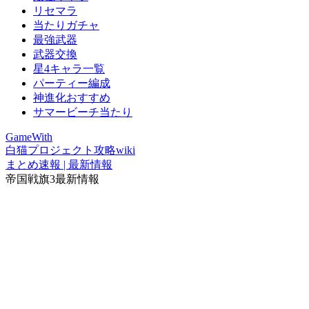
リセマラ
当たりガチャ
最強武器
武器交換
星4キャラ一覧
パーティー編成
神進化おすすめ
サマービーチ当たり
GameWith
白猫プロジェクト攻略wiki
まとめ速報 | 最新情報
帝国戦旗3最新情報