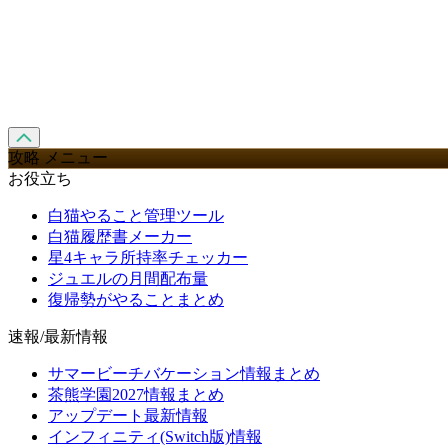
攻略 メニュー
お役立ち
白猫やること管理ツール
白猫履歴書メーカー
星4キャラ所持率チェッカー
ジュエルの月間配布量
復帰勢がやることまとめ
速報/最新情報
サマービーチバケーション情報まとめ
茶熊学園2027情報まとめ
アップデート最新情報
インフィニティ(Switch版)情報