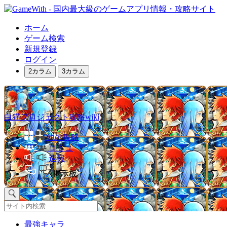
ホーム
ゲーム検索
新規登録
ログイン
2カラム
3カラム
白猫プロジェクト攻略wiki
他の攻略
コミュ
速報
掲示板
最強キャラ