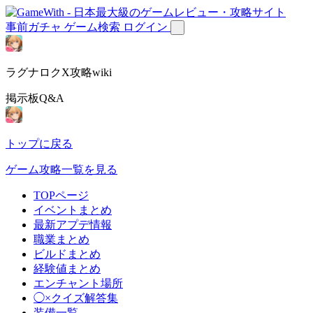
事前ガチャ
ゲーム検索
ログイン
ラグナロクX攻略wiki
掲示板Q&A
トップに戻る
ゲーム攻略一覧を見る
TOPページ
イベントまとめ
最新アプデ情報
職業まとめ
ビルドまとめ
経験値まとめ
エンチャント場所
◯×クイズ解答集
装備一覧