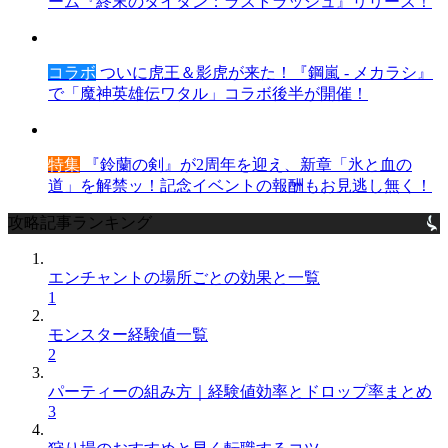
ーム『終末のタイタン：ラストラッシュ』リリース！
コラボ
ついに虎王＆影虎が来た！『鋼嵐 - メカラシ』
で「魔神英雄伝ワタル」コラボ後半が開催！
特集
『鈴蘭の剣』が2周年を迎え、新章「氷と血の
道」を解禁ッ！記念イベントの報酬もお見逃し無く！
攻略記事ランキング
エンチャントの場所ごとの効果と一覧
1
モンスター経験値一覧
2
パーティーの組み方｜経験値効率とドロップ率まとめ
3