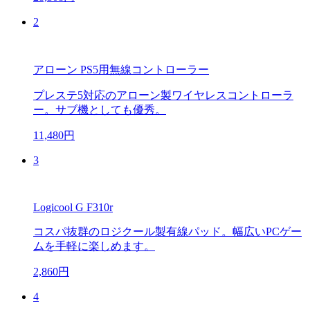
2
アローン PS5用無線コントローラー
プレステ5対応のアローン製ワイヤレスコントローラ
ー。サブ機としても優秀。
11,480円
3
Logicool G F310r
コスパ抜群のロジクール製有線パッド。幅広いPCゲー
ムを手軽に楽しめます。
2,860円
4