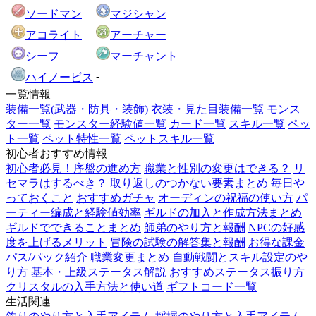
ソードマン
マジシャン
アコライト
アーチャー
シーフ
マーチャント
-
ハイノービス
一覧情報
装備一覧(武器・防具・装飾)
衣装・見た目装備一覧
モンス
ター一覧
モンスター経験値一覧
カード一覧
スキル一覧
ペッ
ト一覧
ペット特性一覧
ペットスキル一覧
初心者おすすめ情報
初心者必見！序盤の進め方
職業と性別の変更はできる？
リ
セマラはするべき？
取り返しのつかない要素まとめ
毎日や
っておくこと
おすすめガチャ
オーディンの祝福の使い方
パ
ーティー編成と経験値効率
ギルドの加入と作成方法まとめ
ギルドでできることまとめ
師弟のやり方と報酬
NPCの好感
度を上げるメリット
冒険の試験の解答集と報酬
お得な課金
パス/パック紹介
職業変更まとめ
自動戦闘とスキル設定のや
り方
基本・上級ステータス解説
おすすめステータス振り方
クリスタルの入手方法と使い道
ギフトコード一覧
生活関連