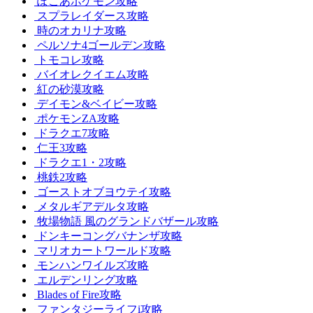
ぽこあポケモン攻略
スプラレイダース攻略
時のオカリナ攻略
ペルソナ4ゴールデン攻略
トモコレ攻略
バイオレクイエム攻略
紅の砂漠攻略
デイモン&ベイビー攻略
ポケモンZA攻略
ドラクエ7攻略
仁王3攻略
ドラクエ1・2攻略
桃鉄2攻略
ゴーストオブヨウテイ攻略
メタルギアデルタ攻略
牧場物語 風のグランドバザール攻略
ドンキーコングバナンザ攻略
マリオカートワールド攻略
モンハンワイルズ攻略
エルデンリング攻略
Blades of Fire攻略
ファンタジーライフi攻略