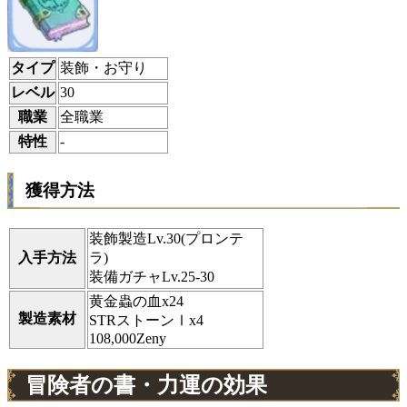
タイプ
装飾・お守り
レベル
30
職業
全職業
特性
-
獲得方法
装飾製造Lv.30(プロンテ
入手方法
ラ)
装備ガチャLv.25-30
黄金蟲の血x24
製造素材
STRストーンⅠx4
108,000Zeny
冒険者の書・力運の効果