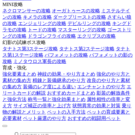
MINI攻略
ネクロマンサーの攻略
オーガトゥースの攻略
ミステルテイ
ンの攻略
キメラの攻略
ダークプリーストの攻略
さすらい狼
の攻略
エンジェリングの攻略
デビルリングの攻略
キングド
ラモの攻略
トードの攻略
マスターリングの攻略
ゴーストリ
ングの攻略
ドラゴンフライの攻略
エクリプスの攻略
幻影の試練ボス攻略
タナトス第3ステージ攻略
タナトス第2ステージ攻略
タナト
ス第1ステージ攻略
バフォメットの攻略
バフォメットの影の
攻略
ミノタウロス軍長の攻略
育成・強化
強化要素まとめ
神紋の効果・やり方まとめ
強化のやり方と
素材の集め方
精錬と装備継承のやり方
改良のやり方と素材
の集め方
装備のレア度による違い
エンチャントのやり方
エ
リートカードの解説
おすすめカードまとめ
影装の解放条件
と強化方法
称号一覧と強化効果まとめ
属性相性の倍率と変
え方
サイズ補正の倍率と上げ方
状態異常の効果と対策
乗り
物の解説とメリット
ペットの入手方法
ペットの育成要素と
必要素材
ペット厳選のやり方
おすすめの戦闘用ペット