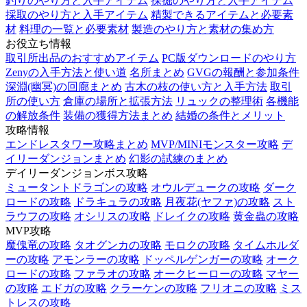
釣りのやり方と入手アイテム
採掘のやり方と入手アイテム
採取のやり方と入手アイテム
精製できるアイテムと必要素
材
料理の一覧と必要素材
製造のやり方と素材の集め方
お役立ち情報
取引所出品のおすすめアイテム
PC版ダウンロードのやり方
Zenyの入手方法と使い道
名所まとめ
GVGの報酬と参加条件
深淵(幽冥)の回廊まとめ
古木の枝の使い方と入手方法
取引
所の使い方
倉庫の場所と拡張方法
リュックの整理術
各機能
の解放条件
装備の獲得方法まとめ
結婚の条件とメリット
攻略情報
エンドレスタワー攻略まとめ
MVP/MINIモンスター攻略
デ
イリーダンジョンまとめ
幻影の試練のまとめ
デイリーダンジョンボス攻略
ミュータントドラゴンの攻略
オウルデュークの攻略
ダーク
ロードの攻略
ドラキュラの攻略
月夜花(ヤファ)の攻略
スト
ラウフの攻略
オシリスの攻略
ドレイクの攻略
黄金蟲の攻略
MVP攻略
魔傀竜の攻略
タオグンカの攻略
モロクの攻略
タイムホルダ
ーの攻略
アモンラーの攻略
ドッペルゲンガーの攻略
オーク
ロードの攻略
ファラオの攻略
オークヒーローの攻略
マヤー
の攻略
エドガの攻略
クラーケンの攻略
フリオニの攻略
ミス
トレスの攻略