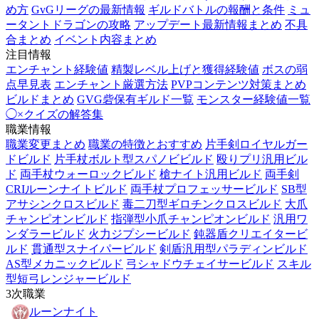
め方
GvGリーグの最新情報
ギルドバトルの報酬と条件
ミュ
ータントドラゴンの攻略
アップデート最新情報まとめ
不具
合まとめ
イベント内容まとめ
注目情報
エンチャント経験値
精製レベル上げと獲得経験値
ボスの弱
点早見表
エンチャント厳選方法
PVPコンテンツ対策まとめ
ビルドまとめ
GVG砦保有ギルド一覧
モンスター経験値一覧
◯×クイズの解答集
職業情報
職業変更まとめ
職業の特徴とおすすめ
片手剣ロイヤルガー
ドビルド
片手杖ボルト型スパノビビルド
殴りプリ汎用ビル
ド
両手杖ウォーロックビルド
槍ナイト汎用ビルド
両手剣
CRIルーンナイトビルド
両手杖プロフェッサービルド
SB型
アサシンクロスビルド
毒二刀型ギロチンクロスビルド
大爪
チャンピオンビルド
指弾型小爪チャンピオンビルド
汎用ワ
ンダラービルド
火力ジプシービルド
鈍器盾クリエイタービ
ルド
貫通型スナイパービルド
剣盾汎用型パラディンビルド
AS型メカニックビルド
弓シャドウチェイサービルド
スキル
型短弓レンジャービルド
3次職業
ルーンナイト