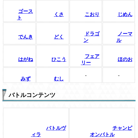
ゴース
くさ
こおり
じめん
ト
ドラゴ
ノーマ
でんき
どく
ン
ル
フェア
はがね
ひこう
ほのお
リー
-
-
みず
むし
バトルコンテンツ
バトルヴ
チャンピ
ィラ
オンバトル