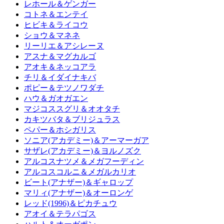
レホール＆ゲンガー
コトネ＆エンテイ
ヒビキ＆ライコウ
ショウ＆マネネ
リーリエ＆アシレーヌ
アスナ＆マグカルゴ
アオキ＆ネッコアラ
チリ＆イダイナキバ
ポピー＆テツノワダチ
ハウ＆ガオガエン
マジコススグリ＆オオタチ
カキツバタ＆ブリジュラス
ペパー＆ホシガリス
ソニア(アカデミー)＆アーマーガア
サザレ(アカデミー)＆ヨルノズク
アルコスナツメ＆メガフーディン
アルコスコルニ＆メガルカリオ
ビート(アナザー)＆ギャロップ
マリィ(アナザー)＆オーロンゲ
レッド(1996)＆ピカチュウ
アオイ＆テラパゴス