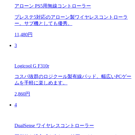
アローン PS5用無線コントローラー
プレステ5対応のアローン製ワイヤレスコントローラ
ー。サブ機としても優秀。
11,480円
3
Logicool G F310r
コスパ抜群のロジクール製有線パッド。幅広いPCゲー
ムを手軽に楽しめます。
2,860円
4
DualSense ワイヤレスコントローラー