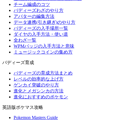
チーム編成のコツ
バディーズわざのやり方
アバターの編集方法
データ連携(引き継ぎ)のやり方
バディーズの入手場所一覧
ダイヤの入手方法・使い道
全わざ一覧
WPMバッジの入手方法と意味
ミュージックコインの集め方
バディーズ育成
バディーズの育成方法まとめ
レベルの効率的な上げ方
ゲンカイ突破のやり方
進化とメガシンカの方法
進化におすすめのポケモン
英語版ポケマス攻略
Pokemon Masters Guide