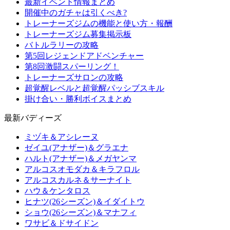
最新イベント情報まとめ
開催中のガチャは引くべき?
トレーナーズジムの機能と使い方・報酬
トレーナーズジム募集掲示板
バトルラリーの攻略
第5回レジェンドアドベンチャー
第8回激闘スパーリング！
トレーナーズサロンの攻略
超覚醒レベルと超覚醒パッシブスキル
掛け合い・勝利ボイスまとめ
最新バディーズ
ミヅキ＆アシレーヌ
ゼイユ(アナザー)＆グラエナ
ハルト(アナザー)＆メガヤンマ
アルコスオモダカ＆キラフロル
アルコスカルネ＆サーナイト
ハウ＆ケンタロス
ヒナツ(26シーズン)＆イダイトウ
ショウ(26シーズン)＆マナフィ
ワサビ＆ドサイドン