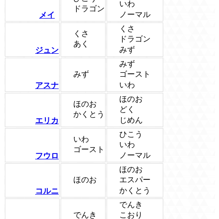
いわ
ドラゴン
ノーマル
メイ
くさ
くさ
ドラゴン
あく
みず
ジュン
みず
みず
ゴースト
いわ
アスナ
ほのお
ほのお
どく
かくとう
じめん
エリカ
ひこう
いわ
いわ
ゴースト
ノーマル
フウロ
ほのお
ほのお
エスパー
かくとう
コルニ
でんき
でんき
こおり