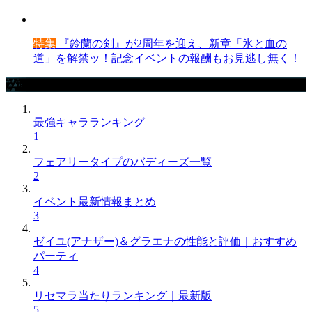
特集
『鈴蘭の剣』が2周年を迎え、新章「氷と血の
道」を解禁ッ！記念イベントの報酬もお見逃し無く！
攻略記事ランキング
最強キャラランキング
1
フェアリータイプのバディーズ一覧
2
イベント最新情報まとめ
3
ゼイユ(アナザー)＆グラエナの性能と評価｜おすすめ
パーティ
4
リセマラ当たりランキング｜最新版
5