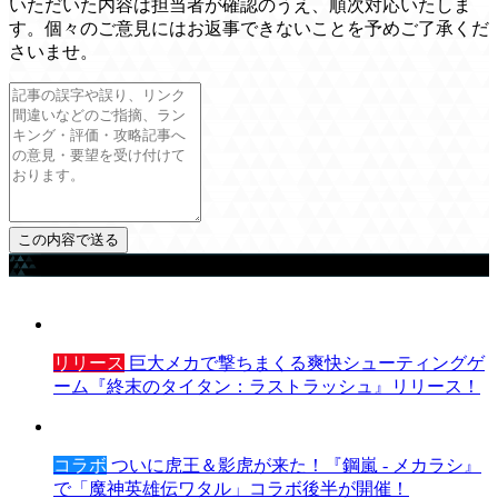
いただいた内容は担当者が確認のうえ、順次対応いたしま
す。個々のご意見にはお返事できないことを予めご了承くだ
さいませ。
ゲームを探す
リリース
巨大メカで撃ちまくる爽快シューティングゲ
ーム『終末のタイタン：ラストラッシュ』リリース！
コラボ
ついに虎王＆影虎が来た！『鋼嵐 - メカラシ』
で「魔神英雄伝ワタル」コラボ後半が開催！