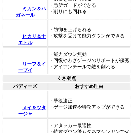
・急所ガードができる
ミカン＆ハ
・削りにも回れる
ガネール
・防御を上げられる
・攻撃を受けて能力ダウンができる
ヒカリ＆ナ
エトル
・能力ダウン無効
・回復やわざゲージのサポートが優秀
リーフ＆イ
・アイアンテールで敵を削れる
ーブイ
くさ弱点
バディーズ
おすすめ理由
・壁役適正
・ゲージ加速や特攻アップができる
メイ＆ツタ
ージャ
・アタッカー最適性
・特攻ダウン後もタネマシンガンで火