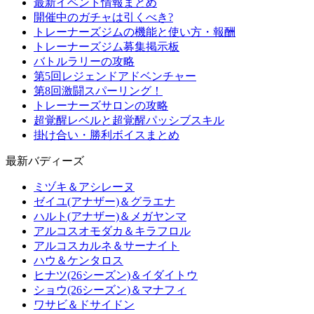
最新イベント情報まとめ
開催中のガチャは引くべき?
トレーナーズジムの機能と使い方・報酬
トレーナーズジム募集掲示板
バトルラリーの攻略
第5回レジェンドアドベンチャー
第8回激闘スパーリング！
トレーナーズサロンの攻略
超覚醒レベルと超覚醒パッシブスキル
掛け合い・勝利ボイスまとめ
最新バディーズ
ミヅキ＆アシレーヌ
ゼイユ(アナザー)＆グラエナ
ハルト(アナザー)＆メガヤンマ
アルコスオモダカ＆キラフロル
アルコスカルネ＆サーナイト
ハウ＆ケンタロス
ヒナツ(26シーズン)＆イダイトウ
ショウ(26シーズン)＆マナフィ
ワサビ＆ドサイドン