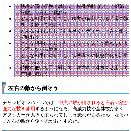
特攻の高い相手に対して「特殊/物理ダメージ軽減
状態」で有利に戦おう
どんな相手に対しても、味方が有利になる「場の効
果」を使って戦おう
どんな相手に対しても素早くバディーズわざを使っ
て戦おう
どんな相手に対しても、なるべく味方が倒れないよ
う守りながら戦おう
どんな相手に対しても、状態異常や状態変化を活用
して戦おう
特防の低い相手に対して、味方の特殊技を活用して
有利に戦おう
左右の敵から倒そう
チャンピオンバトルでは、
中央の敵が倒されると左右の敵が
強力な技を使用
するようになる。高威力技や全体技が多く、
アタッカーが大きく削られてしまう恐れがあるため、なるべ
く左右の敵から倒すのがおすすめだ。