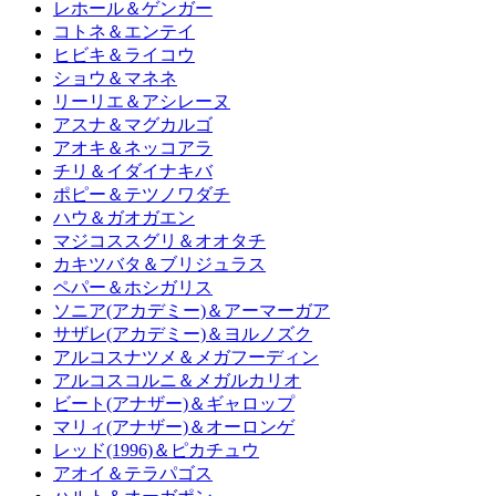
レホール＆ゲンガー
コトネ＆エンテイ
ヒビキ＆ライコウ
ショウ＆マネネ
リーリエ＆アシレーヌ
アスナ＆マグカルゴ
アオキ＆ネッコアラ
チリ＆イダイナキバ
ポピー＆テツノワダチ
ハウ＆ガオガエン
マジコススグリ＆オオタチ
カキツバタ＆ブリジュラス
ペパー＆ホシガリス
ソニア(アカデミー)＆アーマーガア
サザレ(アカデミー)＆ヨルノズク
アルコスナツメ＆メガフーディン
アルコスコルニ＆メガルカリオ
ビート(アナザー)＆ギャロップ
マリィ(アナザー)＆オーロンゲ
レッド(1996)＆ピカチュウ
アオイ＆テラパゴス