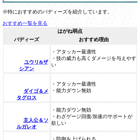
※特におすすめのバディーズを紹介しています。
おすすめ一覧を見る
はがね弱点
バディーズ
おすすめ理由
・アタッカー最適性
・技の威力も高くダメージを与えやす
ユウリ&ザ
い
シアン
・アタッカー最適性
・能力ダウン無効
ダイゴ＆メ
タグロス
・能力ダウン無効
・わざゲージ回復/加速のサポートが
主人公＆ソ
欲しい
ルガレオ
・防御を上げられる