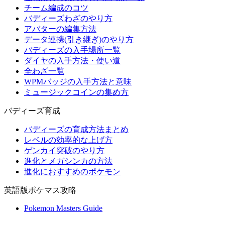
チーム編成のコツ
バディーズわざのやり方
アバターの編集方法
データ連携(引き継ぎ)のやり方
バディーズの入手場所一覧
ダイヤの入手方法・使い道
全わざ一覧
WPMバッジの入手方法と意味
ミュージックコインの集め方
バディーズ育成
バディーズの育成方法まとめ
レベルの効率的な上げ方
ゲンカイ突破のやり方
進化とメガシンカの方法
進化におすすめのポケモン
英語版ポケマス攻略
Pokemon Masters Guide