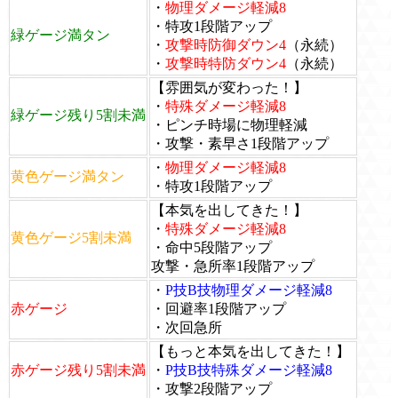
・
物理ダメージ軽減8
・特攻1段階アップ
緑ゲージ満タン
・
攻撃時防御ダウン4
（永続）
・
攻撃時特防ダウン4
（永続）
【雰囲気が変わった！】
・
特殊ダメージ軽減8
緑ゲージ残り5割未満
・ピンチ時場に物理軽減
・攻撃・素早さ1段階アップ
・
物理ダメージ軽減8
黄色ゲージ満タン
・特攻1段階アップ
【本気を出してきた！】
・
特殊ダメージ軽減8
黄色ゲージ5割未満
・命中5段階アップ
攻撃・急所率1段階アップ
・
P技B技物理ダメージ軽減8
赤ゲージ
・回避率1段階アップ
・次回急所
【もっと本気を出してきた！】
赤ゲージ残り5割未満
・
P技B技特殊ダメージ軽減8
・攻撃2段階アップ