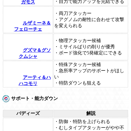
・自力で能力アップを完結できる
ガモス
・両刀アタッカー
・アグノムの耐性に合わせて攻撃
ルザミーネ＆
を変えられる
フェローチェ
・物理アタッカー候補
・ミサイルばりの削りが優秀
グズマ＆グソ
・ボード強化で5発確定にできる
クムシャ
・特殊アタッカー候補
・急所率アップのサポートがほし
い
アーティ＆ハ
・特防ダウンも狙える
ハコモリ
サポート・能力ダウン
バディーズ
解説
・防御・特防を上げられる
・むしタイプアタッカーがやや不