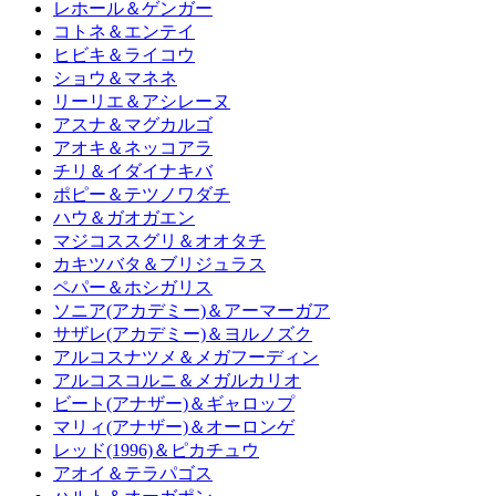
レホール＆ゲンガー
コトネ＆エンテイ
ヒビキ＆ライコウ
ショウ＆マネネ
リーリエ＆アシレーヌ
アスナ＆マグカルゴ
アオキ＆ネッコアラ
チリ＆イダイナキバ
ポピー＆テツノワダチ
ハウ＆ガオガエン
マジコススグリ＆オオタチ
カキツバタ＆ブリジュラス
ペパー＆ホシガリス
ソニア(アカデミー)＆アーマーガア
サザレ(アカデミー)＆ヨルノズク
アルコスナツメ＆メガフーディン
アルコスコルニ＆メガルカリオ
ビート(アナザー)＆ギャロップ
マリィ(アナザー)＆オーロンゲ
レッド(1996)＆ピカチュウ
アオイ＆テラパゴス