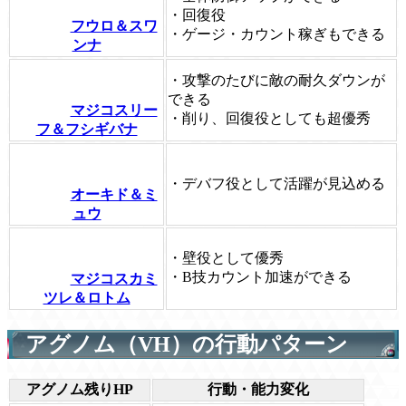
・回復役
フウロ＆スワ
・ゲージ・カウント稼ぎもできる
ンナ
・攻撃のたびに敵の耐久ダウンが
できる
マジコスリー
・削り、回復役としても超優秀
フ＆フシギバナ
・デバフ役として活躍が見込める
オーキド＆ミ
ュウ
・壁役として優秀
・B技カウント加速ができる
マジコスカミ
ツレ＆ロトム
アグノム（VH）の行動パターン
アグノム残りHP
行動・能力変化