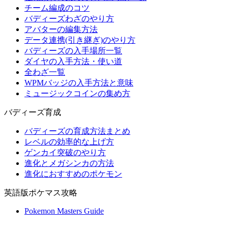
チーム編成のコツ
バディーズわざのやり方
アバターの編集方法
データ連携(引き継ぎ)のやり方
バディーズの入手場所一覧
ダイヤの入手方法・使い道
全わざ一覧
WPMバッジの入手方法と意味
ミュージックコインの集め方
バディーズ育成
バディーズの育成方法まとめ
レベルの効率的な上げ方
ゲンカイ突破のやり方
進化とメガシンカの方法
進化におすすめのポケモン
英語版ポケマス攻略
Pokemon Masters Guide