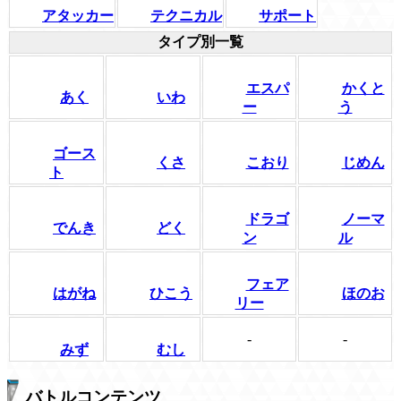
アタッカー
テクニカル
サポート
タイプ別一覧
エスパ
かくと
あく
いわ
ー
う
ゴース
くさ
こおり
じめん
ト
ドラゴ
ノーマ
でんき
どく
ン
ル
フェア
はがね
ひこう
ほのお
リー
-
-
みず
むし
バトルコンテンツ