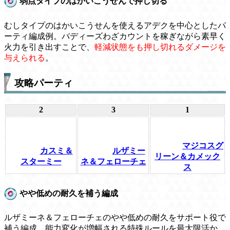
弱点タイプのはかいこうせんで押し切る
むしタイプのはかいこうせんを使えるアデクを中心としたパ
ーティ編成例。バディーズわざカウントを稼ぎながら素早く
火力を引き出すことで、
軽減状態をも押し切れるダメージを
与えられる
。
攻略パーティ
2
3
1
マジコスグ
カスミ＆
ルザミー
リーン＆カメック
スターミー
ネ＆フェローチェ
ス
やや低めの耐久を補う編成
ルザミーネ＆フェローチェのやや低めの耐久をサポート役で
補う編成。能力変化が増幅される特殊ルールを最大限活か