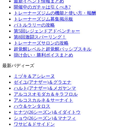
最新イベント情報まとめ
開催中のガチャは引くべき?
トレーナーズジムの機能と使い方・報酬
トレーナーズジム募集掲示板
バトルラリーの攻略
第5回レジェンドアドベンチャー
第8回激闘スパーリング！
トレーナーズサロンの攻略
超覚醒レベルと超覚醒パッシブスキル
掛け合い・勝利ボイスまとめ
最新バディーズ
ミヅキ＆アシレーヌ
ゼイユ(アナザー)＆グラエナ
ハルト(アナザー)＆メガヤンマ
アルコスオモダカ＆キラフロル
アルコスカルネ＆サーナイト
ハウ＆ケンタロス
ヒナツ(26シーズン)＆イダイトウ
ショウ(26シーズン)＆マナフィ
ワサビ＆ドサイドン