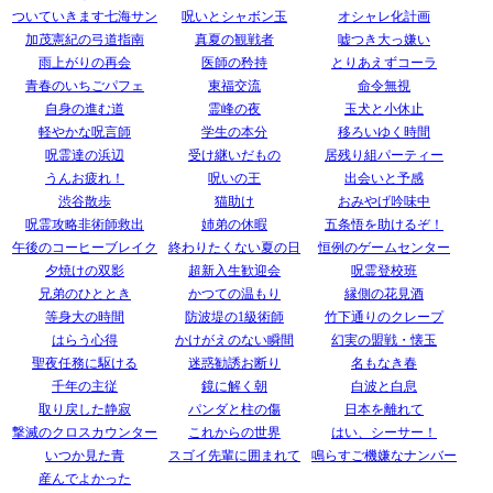
ついていきます七海サン
呪いとシャボン玉
オシャレ化計画
加茂憲紀の弓道指南
真夏の観戦者
嘘つき大っ嫌い
雨上がりの再会
医師の矜持
とりあえずコーラ
青春のいちごパフェ
東福交流
命令無視
自身の進む道
霊峰の夜
玉犬と小休止
軽やかな呪言師
学生の本分
移ろいゆく時間
呪霊達の浜辺
受け継いだもの
居残り組パーティー
うんお疲れ！
呪いの王
出会いと予感
渋谷散歩
猫助け
おみやげ吟味中
呪霊攻略非術師救出
姉弟の休暇
五条悟を助けるぞ！
午後のコーヒーブレイク
終わりたくない夏の日
恒例のゲームセンター
夕焼けの双影
超新入生歓迎会
呪霊登校班
兄弟のひととき
かつての温もり
縁側の花見酒
等身大の時間
防波堤の1級術師
竹下通りのクレープ
はらう心得
かけがえのない瞬間
幻実の盟戦・懐玉
聖夜任務に駆ける
迷惑勧誘お断り
名もなき春
千年の主従
鏡に解く朝
白波と白息
取り戻した静寂
パンダと柱の傷
日本を離れて
撃滅のクロスカウンター
これからの世界
はい、シーサー！
いつか見た青
スゴイ先輩に囲まれて
鳴らすご機嫌なナンバー
産んでよかった