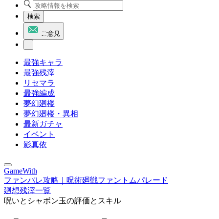
検索
ご意見
最強キャラ
最強残滓
リセマラ
最強編成
夢幻廻楼
夢幻廻楼・異相
最新ガチャ
イベント
影真依
GameWith
ファンパレ攻略｜呪術廻戦ファントムパレード
廻想残滓一覧
呪いとシャボン玉の評価とスキル