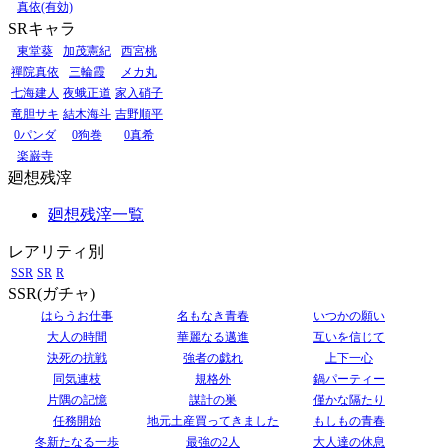
真依(有効)
SRキャラ
東堂葵
加茂憲紀
西宮桃
禪院真依
三輪霞
メカ丸
七海建人
夜蛾正道
家入硝子
竜胆サキ
結木海斗
吉野順平
0パンダ
0狗巻
0真希
楽巌寺
廻想残滓
廻想残滓一覧
レアリティ別
SSR
SR
R
SSR(ガチャ)
はらうお仕事
名もなき青春
いつかの願い
大人の時間
華麗なる邁進
互いを信じて
決死の抗戦
強者の戯れ
上下一心
同気連枝
規格外
鍋パーティー
片隅の記憶
謀計の巣
僅かな隔たり
任務開始
地元土産買ってきました
もしもの青春
冬新たなる一歩
最強の2人
大人達の休息