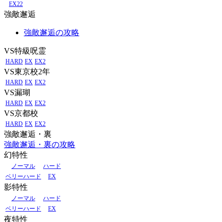
EX22
強敵邂逅
強敵邂逅の攻略
VS特級呪霊
HARD
EX
EX2
VS東京校2年
HARD
EX
EX2
VS漏瑚
HARD
EX
EX2
VS京都校
HARD
EX
EX2
強敵邂逅・裏
強敵邂逅・裏の攻略
幻特性
ノーマル
ハード
ベリーハード
EX
影特性
ノーマル
ハード
ベリーハード
EX
夜特性