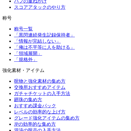
バフの重ねがけ
スコアアタックのやり方
称号
称号一覧
「黒閃連続発生記録保持者」
「情報が完結しない」
「俺は不平等に人を助ける」
「領域展開」
「規格外」
強化素材・アイテム
呪物と強化素材の集め方
交換所おすすめアイテム
ガチャチケットの入手方法
廻珠の集め方
おすすめ課金パック
レベルの効率的な上げ方
グレード強化アイテムの集め方
JPの効率的な集め方
混沌の呪晶の入手方法