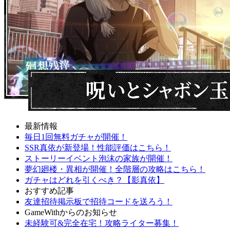
最新情報
毎日1回無料ガチャが開催！
SSR真依が新登場！性能評価はこちら！
ストーリーイベント泡沫の家族が開催！
夢幻廻楼・異相が開催！全階層の攻略はこちら！
ガチャはどれを引くべき？【影真依】
おすすめ記事
友達招待掲示板で招待コードを送ろう！
GameWithからのお知らせ
未経験可&完全在宅！攻略ライター募集！