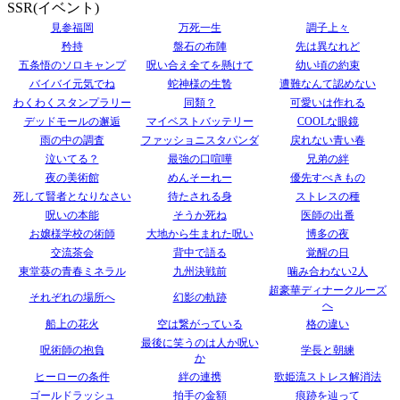
SSR(イベント)
見参福岡
万死一生
調子上々
矜持
盤石の布陣
先は異なれど
五条悟のソロキャンプ
呪い合え全てを懸けて
幼い頃の約束
バイバイ元気でね
蛇神様の生贄
遭難なんて認めない
わくわくスタンプラリー
同類？
可愛いは作れる
デッドモールの邂逅
マイベストバッテリー
COOLな眼鏡
雨の中の調査
ファッショニスタパンダ
戻れない青い春
泣いてる？
最強の口喧嘩
兄弟の絆
夜の美術館
めんそーれー
優先すべきもの
死して賢者となりなさい
待たされる身
ストレスの種
呪いの本能
そうか死ね
医師の出番
お嬢様学校の術師
大地から生まれた呪い
博多の夜
交流茶会
背中で語る
覚醒の日
東堂葵の青春ミネラル
九州決戦前
噛み合わない2人
超豪華ディナークルーズ
それぞれの場所へ
幻影の軌跡
へ
船上の花火
空は繋がっている
格の違い
最後に笑うのは人か呪い
呪術師の抱負
学長と朝練
か
ヒーローの条件
絆の連携
歌姫流ストレス解消法
ゴールドラッシュ
拍手の金額
痕跡を辿って