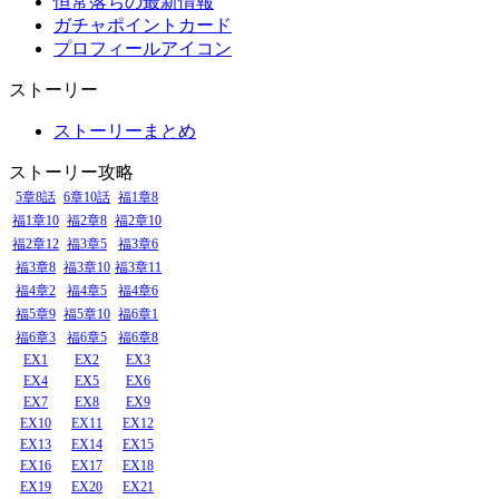
恒常落ちの最新情報
ガチャポイントカード
プロフィールアイコン
ストーリー
ストーリーまとめ
ストーリー攻略
5章8話
6章10話
福1章8
福1章10
福2章8
福2章10
福2章12
福3章5
福3章6
福3章8
福3章10
福3章11
福4章2
福4章5
福4章6
福5章9
福5章10
福6章1
福6章3
福6章5
福6章8
EX1
EX2
EX3
EX4
EX5
EX6
EX7
EX8
EX9
EX10
EX11
EX12
EX13
EX14
EX15
EX16
EX17
EX18
EX19
EX20
EX21