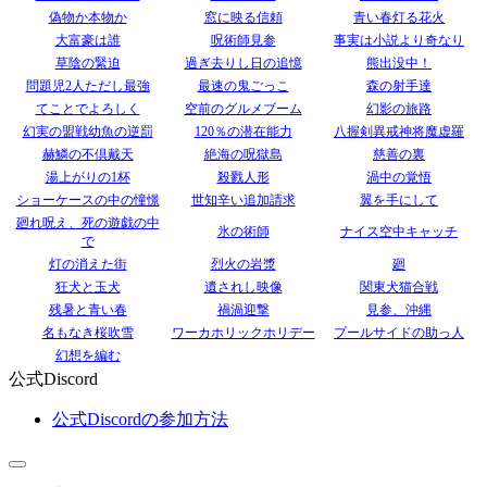
偽物か本物か
窓に映る信頼
青い春灯る花火
大富豪は誰
呪術師見参
事実は小説より奇なり
草陰の緊迫
過ぎ去りし日の追憶
熊出没中！
問題児2人ただし最強
最速の鬼ごっこ
森の射手達
てことでよろしく
空前のグルメブーム
幻影の旅路
幻実の盟戦幼魚の逆罰
120％の潜在能力
八握剣異戒神将魔虚羅
赫鱗の不倶戴天
絶海の呪獄島
慈善の裏
湯上がりの1杯
殺戮人形
渦中の覚悟
ショーケースの中の憧憬
世知辛い追加請求
翼を手にして
廻れ呪え、死の遊戯の中
氷の術師
ナイス空中キャッチ
で
灯の消えた街
烈火の岩漿
廻
狂犬と玉犬
遺されし映像
関東犬猫合戦
残暑と青い春
禍渦迎撃
見参、沖縄
名もなき桜吹雪
ワーカホリックホリデー
プールサイドの助っ人
幻想を編む
公式Discord
公式Discordの参加方法