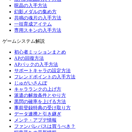
呪晶の入手方法
幻影メダルの集め方
共鳴の魂片の入手方法
一括育成アイテム
専用スキンの入手方法
ゲームシステム解説
初心者ミッションまとめ
APの回復方法
APパックの入手方法
サポートキャラの設定方法
フレンドポイントの入手方法
じゅがいさんぽ
キャラランクの上げ方
派遣の解放条件とやり方
黒閃の確率を上げる方法
事前登録特典の受け取り方
データ連携と引き継ぎ
メンテ・アプデ情報
ファンパレパスは買うべき？