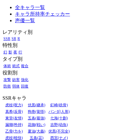
全キャラ一覧
キャラ所持率チェッカー
声優一覧
レアリティ別
SSR
SR
R
特性別
幻
影
夜
行
タイプ別
体術
術式
複合
役割別
攻撃
妨害
強化
防衛
弱体
回復
SSRキャラ
虎杖(呪力)
伏黒(継承)
釘崎(鉄骨)
真希(反骨)
狗巻(覚悟)
パンダ(人形)
東堂(友情)
五条(最強)
七海(十劃)
漏瑚(矜持)
花御(戦い)
吉野(幼魚)
乙骨(力を)
夏油(大義)
伏黒(不完全)
虎杖(軽快)
五条(茈)
西宮(ナメ)