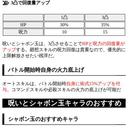
3凸で回復量アップ
1凸
3凸
HP
30%
35%
呪力
10
15
呪いとシャボン玉は、3凸させることで
HPと呪力の回復量が
アップ
する。廻想スキルの呪力回復は貴重なので、優先的に
上限解放させたい残滓だ。
バトル開始時自身の火力底上げ
オートスキルは、バトル開始時
自身に術式15%アップを付
与。
コマンドスキルや必殺スキルの火力の底上げが可能だ
呪いとシャボン玉キャラのおすすめ
シャボン玉のおすすめキャラ