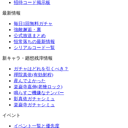
招待コード掲示板
最新情報
毎日1回無料ガチャ
強敵邂逅・裏
公式放送まとめ
恒常落ちの最新情報
シリアルコード一覧
新キャラ・廻想残滓情報
ガチャはどれを引くべき？
禪院真依(有効射程)
産んでよかった
楽巌寺嘉伸(老獪ロック)
鳴らすご機嫌なナンバー
影真依ガチャシミュ
楽巌寺ガチャシミュ
イベント
イベント一覧と優先度