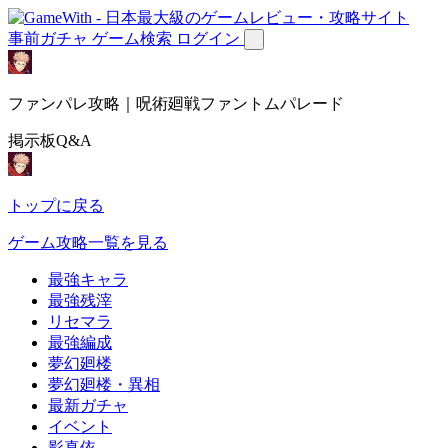
事前ガチャ
ゲーム検索
ログイン
ファンパレ攻略｜呪術廻戦ファントムパレード
掲示板Q&A
トップに戻る
ゲーム攻略一覧を見る
最強キャラ
最強残滓
リセマラ
最強編成
夢幻廻楼
夢幻廻楼・異相
最新ガチャ
イベント
影真依