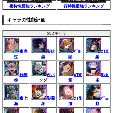
夜特性最強ランキング
行特性最強ランキング
キャラの性能評価
SSRキャラ
夜虎
影伏
行釘
幻真
杖
黒
崎
希
行狗
夜パ
幻東
影五
巻
ンダ
堂
条
夜七
影漏
幻花
行吉
海
瑚
御
野