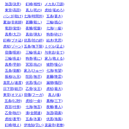
加茂(決意)
釘崎(相性)
メカ丸(刀源)
東堂(高田)
真人(死の)
虎杖(篭めろ)
パンダ(助け)
七海(時間外)
五条(蒼き)
夏油(非術師)
甚爾(殺し)
三輪(残心)
竜胆(覚悟)
夜蛾(呪骸)
七海(一級)
真希(大刀)
真依(弾丸)
狗巻(砕け)
釘崎(ブチ込)
伏黒(対の絆)
結木(意思)
虎杖(ゾーン)
五条(無下限)
ミゲル(足止)
宿儺(呪術)
三輪(疾走)
与幸吉(全て)
三輪(疾走)
狗巻(夜に)
家入(救える)
真希(早朝)
冥冥(烏の)
猪野(慢心)
五条(覚醒)
家入(ひゅー)
七海(有望)
脹相(お兄)
陀艮(無尽)
甚爾(降霊)
直毘人(速度)
伏黒(兎の)
漏瑚(熾烈)
日下部(鋭刃)
乙骨(女王)
虎杖(最大)
東堂(オマエ)
宿儺(フーガ)
真人(魂)
五条(0.2秒)
虎杖(一命)
裏梅(三下)
西宮(付喪)
七海(無言)
夜蛾(番人)
乙骨(執行)
漆(全開速)
加茂(羂索)
虎杖(蒼穹)
五条(氷菓)
伏黒(海風)
釘崎(映え)
伊地知(労い)
楽巌寺(老獪)