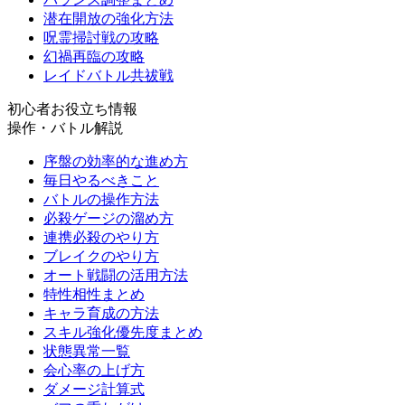
潜在開放の強化方法
呪霊掃討戦の攻略
幻禍再臨の攻略
レイドバトル共祓戦
初心者お役立ち情報
操作・バトル解説
序盤の効率的な進め方
毎日やるべきこと
バトルの操作方法
必殺ゲージの溜め方
連携必殺のやり方
ブレイクのやり方
オート戦闘の活用方法
特性相性まとめ
キャラ育成の方法
スキル強化優先度まとめ
状態異常一覧
会心率の上げ方
ダメージ計算式