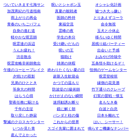
ついていきます七海サン
呪いとシャボン玉
オシャレ化計画
加茂憲紀の弓道指南
真夏の観戦者
嘘つき大っ嫌い
雨上がりの再会
医師の矜持
とりあえずコーラ
青春のいちごパフェ
東福交流
命令無視
自身の進む道
霊峰の夜
玉犬と小休止
軽やかな呪言師
学生の本分
移ろいゆく時間
呪霊達の浜辺
受け継いだもの
居残り組パーティー
うんお疲れ！
呪いの王
出会いと予感
渋谷散歩
猫助け
おみやげ吟味中
呪霊攻略非術師救出
姉弟の休暇
五条悟を助けるぞ！
午後のコーヒーブレイク
終わりたくない夏の日
恒例のゲームセンター
夕焼けの双影
超新入生歓迎会
呪霊登校班
兄弟のひととき
かつての温もり
縁側の花見酒
等身大の時間
防波堤の1級術師
竹下通りのクレープ
はらう心得
かけがえのない瞬間
幻実の盟戦・懐玉
聖夜任務に駆ける
迷惑勧誘お断り
名もなき春
千年の主従
鏡に解く朝
白波と白息
取り戻した静寂
パンダと柱の傷
日本を離れて
撃滅のクロスカウンター
これからの世界
はい、シーサー！
いつか見た青
スゴイ先輩に囲まれて
鳴らすご機嫌なナンバー
産んでよかった