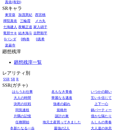
真依(有効)
SRキャラ
東堂葵
加茂憲紀
西宮桃
禪院真依
三輪霞
メカ丸
七海建人
夜蛾正道
家入硝子
竜胆サキ
結木海斗
吉野順平
0パンダ
0狗巻
0真希
楽巌寺
廻想残滓
廻想残滓一覧
レアリティ別
SSR
SR
R
SSR(ガチャ)
はらうお仕事
名もなき青春
いつかの願い
大人の時間
華麗なる邁進
互いを信じて
決死の抗戦
強者の戯れ
上下一心
同気連枝
規格外
鍋パーティー
片隅の記憶
謀計の巣
僅かな隔たり
任務開始
地元土産買ってきました
もしもの青春
冬新たなる一歩
最強の2人
大人達の休息