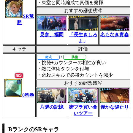
・東堂と同時編成で真価を発揮
おすすめ廻想残滓
SR竜
胆
「長生きしろ
名もなき青春
見参、福岡
よ」
キャラ
評価
/
術式
防衛
・挑発+カウンターの相性が良い
・敵に体術ダウンを付与
・必殺スキルで必殺カウントを減少
限定
おすすめ廻想残滓
0狗巻
片隅の記憶
僅かな隔たり
街ブラ買い食
いツアー
BランクのSRキャラ