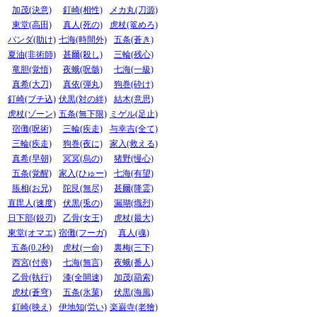
加茂(決意)
釘崎(相性)
メカ丸(刀源)
東堂(高田)
真人(死の)
虎杖(篭めろ)
パンダ(助け)
七海(時間外)
五条(蒼き)
夏油(非術師)
甚爾(殺し)
三輪(残心)
竜胆(覚悟)
夜蛾(呪骸)
七海(一級)
真希(大刀)
真依(弾丸)
狗巻(砕け)
釘崎(ブチ込)
伏黒(対の絆)
結木(意思)
虎杖(ゾーン)
五条(無下限)
ミゲル(足止)
宿儺(呪術)
三輪(疾走)
与幸吉(全て)
三輪(疾走)
狗巻(夜に)
家入(救える)
真希(早朝)
冥冥(烏の)
猪野(慢心)
五条(覚醒)
家入(ひゅー)
七海(有望)
脹相(お兄)
陀艮(無尽)
甚爾(降霊)
直毘人(速度)
伏黒(兎の)
漏瑚(熾烈)
日下部(鋭刃)
乙骨(女王)
虎杖(最大)
東堂(オマエ)
宿儺(フーガ)
真人(魂)
五条(0.2秒)
虎杖(一命)
裏梅(三下)
西宮(付喪)
七海(無言)
夜蛾(番人)
乙骨(執行)
漆(全開速)
加茂(羂索)
虎杖(蒼穹)
五条(氷菓)
伏黒(海風)
釘崎(映え)
伊地知(労い)
楽巌寺(老獪)