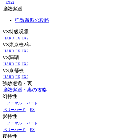
EX22
強敵邂逅
強敵邂逅の攻略
VS特級呪霊
HARD
EX
EX2
VS東京校2年
HARD
EX
EX2
VS漏瑚
HARD
EX
EX2
VS京都校
HARD
EX
EX2
強敵邂逅・裏
強敵邂逅・裏の攻略
幻特性
ノーマル
ハード
ベリーハード
EX
影特性
ノーマル
ハード
ベリーハード
EX
夜特性