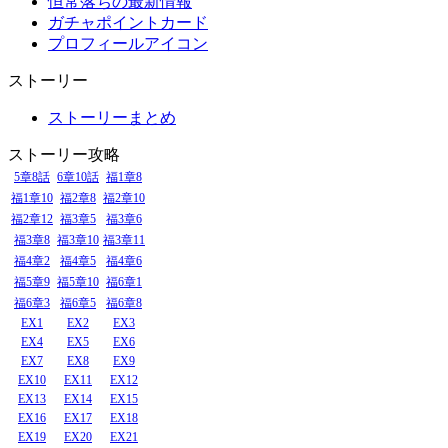
恒常落ちの最新情報
ガチャポイントカード
プロフィールアイコン
ストーリー
ストーリーまとめ
ストーリー攻略
5章8話
6章10話
福1章8
福1章10
福2章8
福2章10
福2章12
福3章5
福3章6
福3章8
福3章10
福3章11
福4章2
福4章5
福4章6
福5章9
福5章10
福6章1
福6章3
福6章5
福6章8
EX1
EX2
EX3
EX4
EX5
EX6
EX7
EX8
EX9
EX10
EX11
EX12
EX13
EX14
EX15
EX16
EX17
EX18
EX19
EX20
EX21