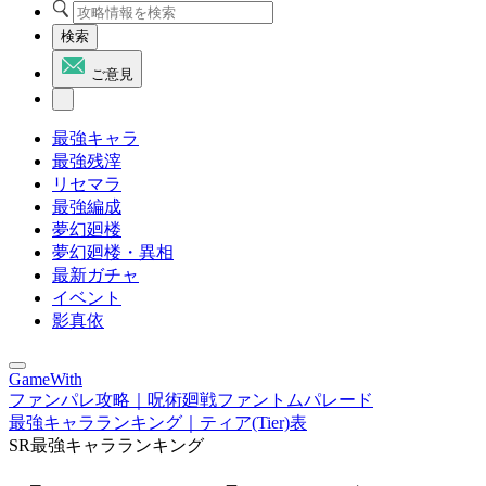
検索
ご意見
最強キャラ
最強残滓
リセマラ
最強編成
夢幻廻楼
夢幻廻楼・異相
最新ガチャ
イベント
影真依
GameWith
ファンパレ攻略｜呪術廻戦ファントムパレード
最強キャラランキング｜ティア(Tier)表
SR最強キャラランキング