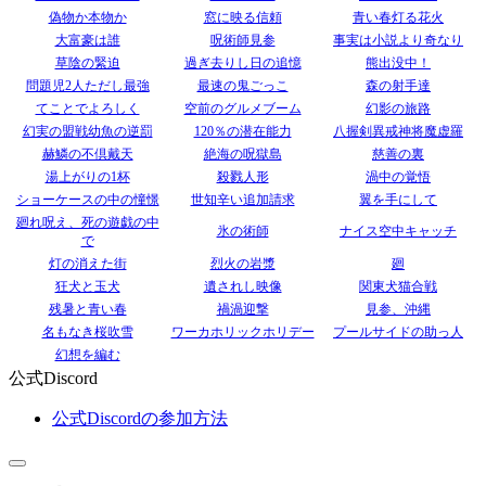
偽物か本物か
窓に映る信頼
青い春灯る花火
大富豪は誰
呪術師見参
事実は小説より奇なり
草陰の緊迫
過ぎ去りし日の追憶
熊出没中！
問題児2人ただし最強
最速の鬼ごっこ
森の射手達
てことでよろしく
空前のグルメブーム
幻影の旅路
幻実の盟戦幼魚の逆罰
120％の潜在能力
八握剣異戒神将魔虚羅
赫鱗の不倶戴天
絶海の呪獄島
慈善の裏
湯上がりの1杯
殺戮人形
渦中の覚悟
ショーケースの中の憧憬
世知辛い追加請求
翼を手にして
廻れ呪え、死の遊戯の中
氷の術師
ナイス空中キャッチ
で
灯の消えた街
烈火の岩漿
廻
狂犬と玉犬
遺されし映像
関東犬猫合戦
残暑と青い春
禍渦迎撃
見参、沖縄
名もなき桜吹雪
ワーカホリックホリデー
プールサイドの助っ人
幻想を編む
公式Discord
公式Discordの参加方法