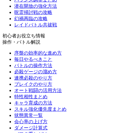
潜在開放の強化方法
呪霊掃討戦の攻略
幻禍再臨の攻略
レイドバトル共祓戦
初心者お役立ち情報
操作・バトル解説
序盤の効率的な進め方
毎日やるべきこと
バトルの操作方法
必殺ゲージの溜め方
連携必殺のやり方
ブレイクのやり方
オート戦闘の活用方法
特性相性まとめ
キャラ育成の方法
スキル強化優先度まとめ
状態異常一覧
会心率の上げ方
ダメージ計算式