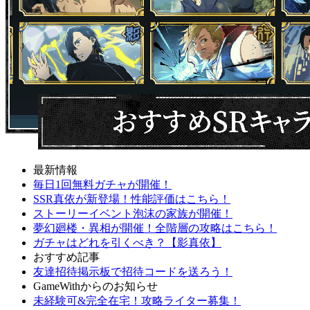
最新情報
毎日1回無料ガチャが開催！
SSR真依が新登場！性能評価はこちら！
ストーリーイベント泡沫の家族が開催！
夢幻廻楼・異相が開催！全階層の攻略はこちら！
ガチャはどれを引くべき？【影真依】
おすすめ記事
友達招待掲示板で招待コードを送ろう！
GameWithからのお知らせ
未経験可&完全在宅！攻略ライター募集！