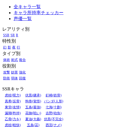
全キャラ一覧
キャラ所持率チェッカー
声優一覧
レアリティ別
SSR
SR
R
特性別
幻
影
夜
行
タイプ別
体術
術式
複合
役割別
攻撃
妨害
強化
防衛
弱体
回復
SSRキャラ
虎杖(呪力)
伏黒(継承)
釘崎(鉄骨)
真希(反骨)
狗巻(覚悟)
パンダ(人形)
東堂(友情)
五条(最強)
七海(十劃)
漏瑚(矜持)
花御(戦い)
吉野(幼魚)
乙骨(力を)
夏油(大義)
伏黒(不完全)
虎杖(軽快)
五条(茈)
西宮(ナメ)