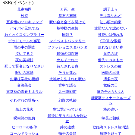
SSR(イベント)
見参福岡
万死一生
調子上々
矜持
盤石の布陣
先は異なれど
五条悟のソロキャンプ
呪い合え全てを懸けて
幼い頃の約束
バイバイ元気でね
蛇神様の生贄
遭難なんて認めない
わくわくスタンプラリー
同類？
可愛いは作れる
デッドモールの邂逅
マイベストバッテリー
COOLな眼鏡
雨の中の調査
ファッショニスタパンダ
戻れない青い春
泣いてる？
最強の口喧嘩
兄弟の絆
夜の美術館
めんそーれー
優先すべきもの
死して賢者となりなさい
待たされる身
ストレスの種
呪いの本能
そうか死ね
医師の出番
お嬢様学校の術師
大地から生まれた呪い
博多の夜
交流茶会
背中で語る
覚醒の日
東堂葵の青春ミネラル
九州決戦前
噛み合わない2人
超豪華ディナークルーズ
それぞれの場所へ
幻影の軌跡
へ
船上の花火
空は繋がっている
格の違い
最後に笑うのは人か呪い
呪術師の抱負
学長と朝練
か
ヒーローの条件
絆の連携
歌姫流ストレス解消法
ゴールドラッシュ
拍手の金額
痕跡を辿って