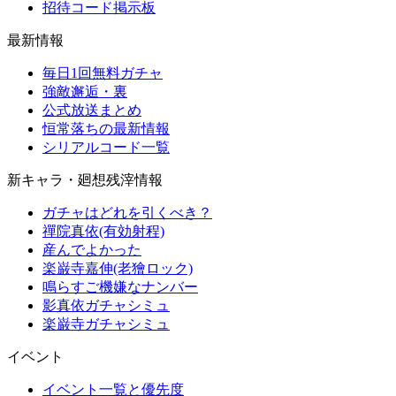
招待コード掲示板
最新情報
毎日1回無料ガチャ
強敵邂逅・裏
公式放送まとめ
恒常落ちの最新情報
シリアルコード一覧
新キャラ・廻想残滓情報
ガチャはどれを引くべき？
禪院真依(有効射程)
産んでよかった
楽巌寺嘉伸(老獪ロック)
鳴らすご機嫌なナンバー
影真依ガチャシミュ
楽巌寺ガチャシミュ
イベント
イベント一覧と優先度