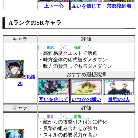
上下一心
互いを信じて
京都校到着
AランクのSRキャラ
キャラ
評価
/
術式
強化
・高難易度クエストで活躍
・味方全体の術式被ダメダウン
・呪力消費無しでも与ダメダウン
おすすめ廻想残滓
SR結
木
互いを信じて
いつかの願い
最強の2人
キャラ
評価
/
複合
防衛
・敵からの攻撃引き付けに特化
・反撃の組み合わせが強力
・スキルの必要呪力が高い