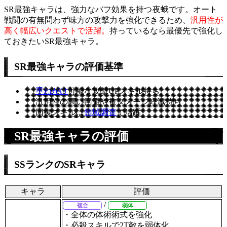
SR最強キャラは、強力なバフ効果を持つ
夜蛾です。オート
戦闘の有無問わず味方の攻撃力を強化できるため、
汎用性が
高く幅広いクエストで活躍。
持っているなら最優先で強化し
ておきたいSR最強キャラ。
SR最強キャラの評価基準
重ねがけ
可能な攻撃UPスキル持ち
汎用性の高い回避や被ダメージ軽減持ち
回復スキルは
領域調査
で活躍
SR最強キャラの評価
SSランクのSRキャラ
キャラ
評価
/
複合
弱体
・全体の体術術式を強化
・必殺スキルで2T敵を弱体化