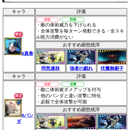
キャラ
評価
/
体術
防衛
・敵の体術威力を下げられる
・全体攻撃を毎ターン発動できる
・全スキ
限定
ル呪力消費がない
おすすめ廻想残滓
0真希
伏魔御廚子
同気連枝
強者の戯れ
キャラ
評価
/
体術
攻撃
・敵に体術被ダメアップを付与
・他のパンダと違い攻撃に特化
限定
・必殺で全体攻撃が可能
おすすめ廻想残滓
0パン
ダ