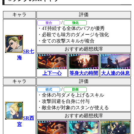
キャラ
評価
/
複合
強化
・4T持続する全体のバフが優秀
・必殺でも味方のダメージを強化
・全ての攻撃スキルが複合
おすすめ廻想残滓
SR七
海
上下一心
等身大の時間
大人達の休息
キャラ
評価
/
術式
防衛
・全体の与ダメを上げるスキル
・攻撃回避を自身に付与
・敵全体が対象のスタンが使える
おすすめ廻想残滓
SR西
宮