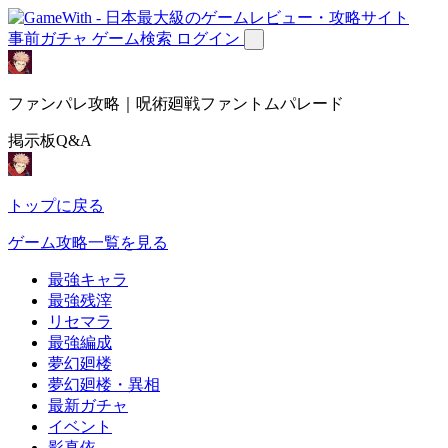
事前ガチャ
ゲーム検索
ログイン
ファンパレ攻略｜呪術廻戦ファントムパレード
掲示板Q&A
トップに戻る
ゲーム攻略一覧を見る
最強キャラ
最強残滓
リセマラ
最強編成
夢幻廻楼
夢幻廻楼・異相
最新ガチャ
イベント
影真依