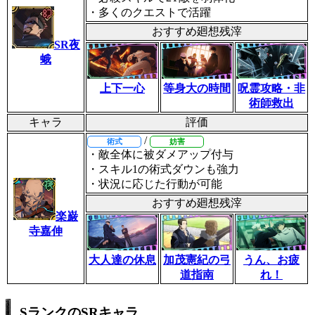
・多くのクエストで活躍
おすすめ廻想残滓
SR夜
蛾
上下一心
等身大の時間
呪霊攻略・非
術師救出
キャラ
評価
/
術式
妨害
・敵全体に被ダメアップ付与
・スキル1の術式ダウンも強力
・状況に応じた行動が可能
おすすめ廻想残滓
楽巌
寺嘉伸
大人達の休息
加茂憲紀の弓
うん、お疲
道指南
れ！
SランクのSRキャラ