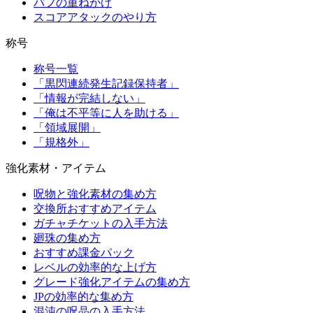
バフの重ねがけ
スコアアタックのやり方
称号
称号一覧
「黒閃連続発生記録保持者」
「情報が完結しない」
「俺は不平等に人を助ける」
「領域展開」
「規格外」
強化素材・アイテム
呪物と強化素材の集め方
交換所おすすめアイテム
ガチャチケットの入手方法
廻珠の集め方
おすすめ課金パック
レベルの効率的な上げ方
グレード強化アイテムの集め方
JPの効率的な集め方
混沌の呪晶の入手方法