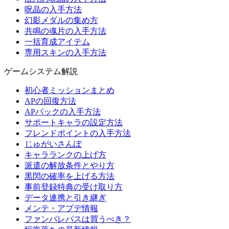
呪晶の入手方法
幻影メダルの集め方
共鳴の魂片の入手方法
一括育成アイテム
専用スキンの入手方法
ゲームシステム解説
初心者ミッションまとめ
APの回復方法
APパックの入手方法
サポートキャラの設定方法
フレンドポイントの入手方法
じゅがいさんぽ
キャラランクの上げ方
派遣の解放条件とやり方
黒閃の確率を上げる方法
事前登録特典の受け取り方
データ連携と引き継ぎ
メンテ・アプデ情報
ファンパレパスは買うべき？