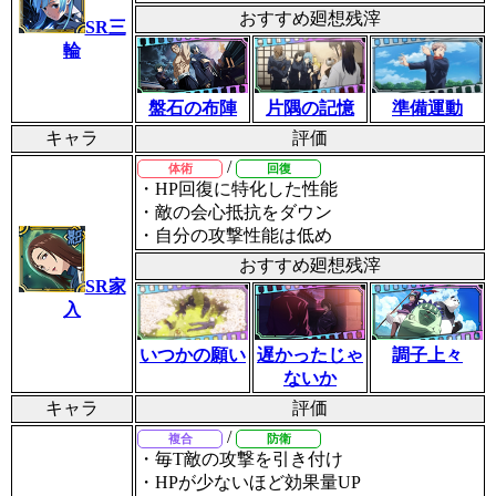
おすすめ廻想残滓
SR三
輪
片隅の記憶
盤石の布陣
準備運動
キャラ
評価
/
体術
回復
・HP回復に特化した性能
・敵の会心抵抗をダウン
・自分の攻撃性能は低め
おすすめ廻想残滓
SR家
入
いつかの願い
遅かったじゃ
調子上々
ないか
キャラ
評価
/
複合
防衛
・毎T敵の攻撃を引き付け
・HPが少ないほど効果量UP