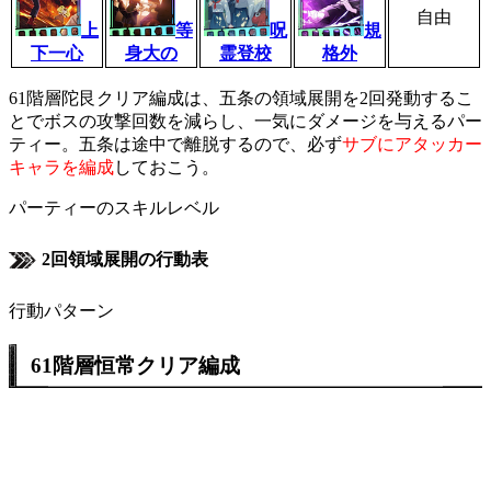
自由
上
等
呪
規
下一心
身大の
霊登校
格外
61階層陀艮クリア編成は、五条の領域展開を2回発動するこ
とでボスの攻撃回数を減らし、一気にダメージを与えるパー
ティー。五条は途中で離脱するので、必ず
サブにアタッカー
キャラを編成
しておこう。
パーティーのスキルレベル
2回領域展開の行動表
行動パターン
61階層恒常クリア編成