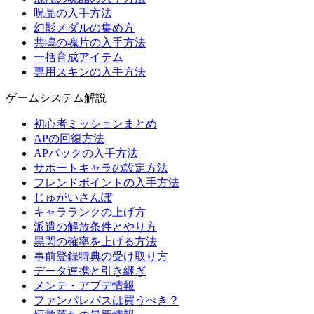
呪晶の入手方法
幻影メダルの集め方
共鳴の魂片の入手方法
一括育成アイテム
専用スキンの入手方法
ゲームシステム解説
初心者ミッションまとめ
APの回復方法
APパックの入手方法
サポートキャラの設定方法
フレンドポイントの入手方法
じゅがいさんぽ
キャラランクの上げ方
派遣の解放条件とやり方
黒閃の確率を上げる方法
事前登録特典の受け取り方
データ連携と引き継ぎ
メンテ・アプデ情報
ファンパレパスは買うべき？