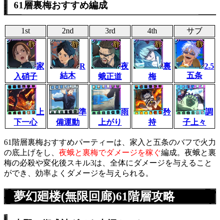
61層裏梅おすすめ編成
1st
2nd
3rd
4th
サブ
家
R
夜
裏
2.5
結木
五条
入硝子
蛾正道
梅
上
準
雨
矜
調
下一心
備運動
上がり
持
子上々
61階層裏梅おすすめパーティーは、家入と五条のバフで火力
の底上げをし、
夜蛾と裏梅でダメージを稼ぐ
編成。夜蛾と裏
梅の必殺や変化後スキル3は、全体にダメージを与えること
ができ、効率よくダメージを与えられる。
夢幻廻楼(無限回廊)61階層攻略