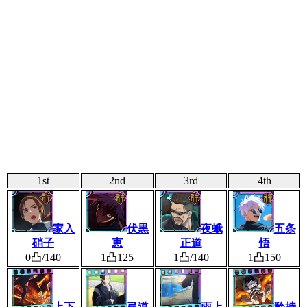
1st
2nd
3rd
4th
家入
伏黒
夜蛾
五条
硝子
恵
正道
悟
0凸/140
1凸125
1凸/140
1凸150
上下
弓道
雨上
矜持