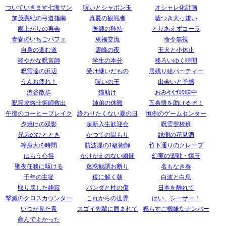
ついていきます七海サン
呪いとシャボン玉
オシャレ化計画
加茂憲紀の弓道指南
真夏の観戦者
嘘つき大っ嫌い
雨上がりの再会
医師の矜持
とりあえずコーラ
青春のいちごパフェ
東福交流
命令無視
自身の進む道
霊峰の夜
玉犬と小休止
軽やかな呪言師
学生の本分
移ろいゆく時間
呪霊達の浜辺
受け継いだもの
居残り組パーティー
うんお疲れ！
呪いの王
出会いと予感
渋谷散歩
猫助け
おみやげ吟味中
呪霊攻略非術師救出
姉弟の休暇
五条悟を助けるぞ！
午後のコーヒーブレイク
終わりたくない夏の日
恒例のゲームセンター
夕焼けの双影
超新入生歓迎会
呪霊登校班
兄弟のひととき
かつての温もり
縁側の花見酒
等身大の時間
防波堤の1級術師
竹下通りのクレープ
はらう心得
かけがえのない瞬間
幻実の盟戦・懐玉
聖夜任務に駆ける
迷惑勧誘お断り
名もなき春
千年の主従
鏡に解く朝
白波と白息
取り戻した静寂
パンダと柱の傷
日本を離れて
撃滅のクロスカウンター
これからの世界
はい、シーサー！
いつか見た青
スゴイ先輩に囲まれて
鳴らすご機嫌なナンバー
産んでよかった