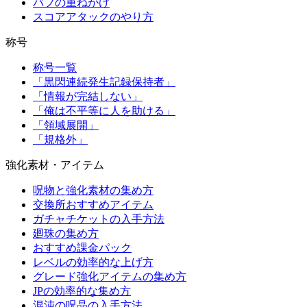
バフの重ねがけ
スコアアタックのやり方
称号
称号一覧
「黒閃連続発生記録保持者」
「情報が完結しない」
「俺は不平等に人を助ける」
「領域展開」
「規格外」
強化素材・アイテム
呪物と強化素材の集め方
交換所おすすめアイテム
ガチャチケットの入手方法
廻珠の集め方
おすすめ課金パック
レベルの効率的な上げ方
グレード強化アイテムの集め方
JPの効率的な集め方
混沌の呪晶の入手方法