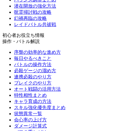
潜在開放の強化方法
呪霊掃討戦の攻略
幻禍再臨の攻略
レイドバトル共祓戦
初心者お役立ち情報
操作・バトル解説
序盤の効率的な進め方
毎日やるべきこと
バトルの操作方法
必殺ゲージの溜め方
連携必殺のやり方
ブレイクのやり方
オート戦闘の活用方法
特性相性まとめ
キャラ育成の方法
スキル強化優先度まとめ
状態異常一覧
会心率の上げ方
ダメージ計算式