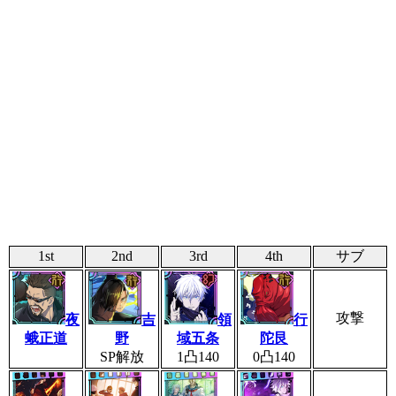
1st
2nd
3rd
4th
サブ
攻撃
夜
吉
領
行
蛾正道
野
域五条
陀艮
SP解放
1凸140
0凸140