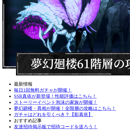
最新情報
毎日1回無料ガチャが開催！
SSR真依が新登場！性能評価はこちら！
ストーリーイベント泡沫の家族が開催！
夢幻廻楼・異相が開催！全階層の攻略はこちら！
ガチャはどれを引くべき？【影真依】
おすすめ記事
友達招待掲示板で招待コードを送ろう！