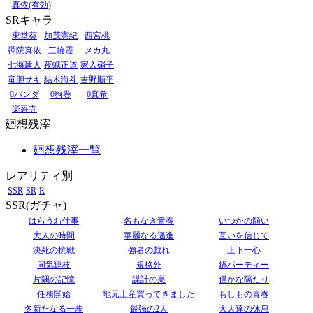
真依(有効)
SRキャラ
東堂葵
加茂憲紀
西宮桃
禪院真依
三輪霞
メカ丸
七海建人
夜蛾正道
家入硝子
竜胆サキ
結木海斗
吉野順平
0パンダ
0狗巻
0真希
楽巌寺
廻想残滓
廻想残滓一覧
レアリティ別
SSR
SR
R
SSR(ガチャ)
はらうお仕事
名もなき青春
いつかの願い
大人の時間
華麗なる邁進
互いを信じて
決死の抗戦
強者の戯れ
上下一心
同気連枝
規格外
鍋パーティー
片隅の記憶
謀計の巣
僅かな隔たり
任務開始
地元土産買ってきました
もしもの青春
冬新たなる一歩
最強の2人
大人達の休息