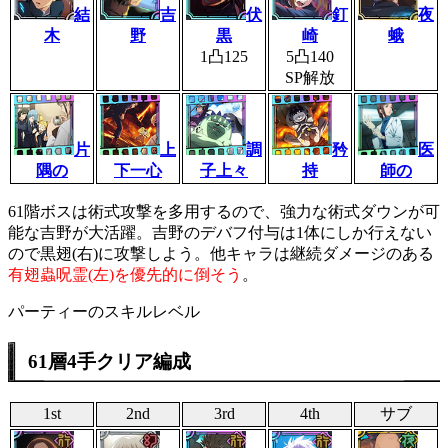
結
吉
伏
釘
夜
木
野
黒
崎
蛾
1凸125
5凸140
SP解放
片
上
調
矜
医
隅の
下一心
子上々
持
師の
61階ボスは術式攻撃を多用するので、強力な術式ダウンが可
能な吉野が大活躍。吉野のデバフ付与は1体にしか行えない
ので黒翅(右)に攻撃しよう。他キャラは継続ダメージのある
有翅蟲呪霊(左)を優先的に倒そう
。
パーティーのスキルレベル
61層4手クリア編成
1st
2nd
3rd
4th
サブ