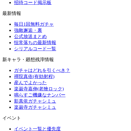
招待コード掲示板
最新情報
毎日1回無料ガチャ
強敵邂逅・裏
公式放送まとめ
恒常落ちの最新情報
シリアルコード一覧
新キャラ・廻想残滓情報
ガチャはどれを引くべき？
禪院真依(有効射程)
産んでよかった
楽巌寺嘉伸(老獪ロック)
鳴らすご機嫌なナンバー
影真依ガチャシミュ
楽巌寺ガチャシミュ
イベント
イベント一覧と優先度