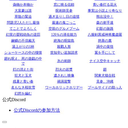
偽物か本物か
窓に映る信頼
青い春灯る花火
大富豪は誰
呪術師見参
事実は小説より奇なり
草陰の緊迫
過ぎ去りし日の追憶
熊出没中！
問題児2人ただし最強
最速の鬼ごっこ
森の射手達
てことでよろしく
空前のグルメブーム
幻影の旅路
幻実の盟戦幼魚の逆罰
120％の潜在能力
八握剣異戒神将魔虚羅
赫鱗の不倶戴天
絶海の呪獄島
慈善の裏
湯上がりの1杯
殺戮人形
渦中の覚悟
ショーケースの中の憧憬
世知辛い追加請求
翼を手にして
廻れ呪え、死の遊戯の中
氷の術師
ナイス空中キャッチ
で
灯の消えた街
烈火の岩漿
廻
狂犬と玉犬
遺されし映像
関東犬猫合戦
残暑と青い春
禍渦迎撃
見参、沖縄
名もなき桜吹雪
ワーカホリックホリデー
プールサイドの助っ人
幻想を編む
公式Discord
公式Discordの参加方法