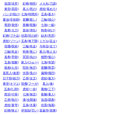
加茂(決意)
釘崎(相性)
メカ丸(刀源)
東堂(高田)
真人(死の)
虎杖(篭めろ)
パンダ(助け)
七海(時間外)
五条(蒼き)
夏油(非術師)
甚爾(殺し)
三輪(残心)
竜胆(覚悟)
夜蛾(呪骸)
七海(一級)
真希(大刀)
真依(弾丸)
狗巻(砕け)
釘崎(ブチ込)
伏黒(対の絆)
結木(意思)
虎杖(ゾーン)
五条(無下限)
ミゲル(足止)
宿儺(呪術)
三輪(疾走)
与幸吉(全て)
三輪(疾走)
狗巻(夜に)
家入(救える)
真希(早朝)
冥冥(烏の)
猪野(慢心)
五条(覚醒)
家入(ひゅー)
七海(有望)
脹相(お兄)
陀艮(無尽)
甚爾(降霊)
直毘人(速度)
伏黒(兎の)
漏瑚(熾烈)
日下部(鋭刃)
乙骨(女王)
虎杖(最大)
東堂(オマエ)
宿儺(フーガ)
真人(魂)
五条(0.2秒)
虎杖(一命)
裏梅(三下)
西宮(付喪)
七海(無言)
夜蛾(番人)
乙骨(執行)
漆(全開速)
加茂(羂索)
虎杖(蒼穹)
五条(氷菓)
伏黒(海風)
釘崎(映え)
伊地知(労い)
楽巌寺(老獪)