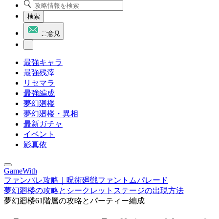
検索
ご意見
最強キャラ
最強残滓
リセマラ
最強編成
夢幻廻楼
夢幻廻楼・異相
最新ガチャ
イベント
影真依
GameWith
ファンパレ攻略｜呪術廻戦ファントムパレード
夢幻廻楼の攻略とシークレットステージの出現方法
夢幻廻楼61階層の攻略とパーティー編成