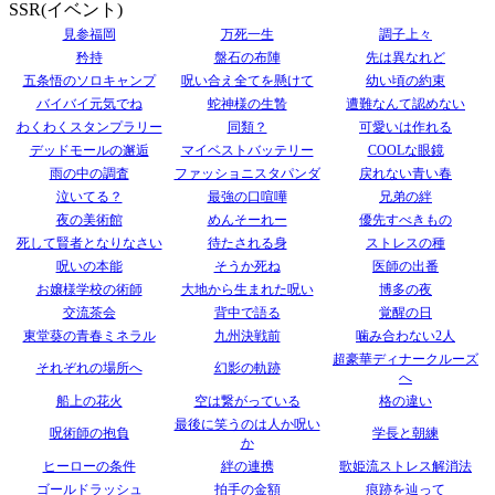
SSR(イベント)
見参福岡
万死一生
調子上々
矜持
盤石の布陣
先は異なれど
五条悟のソロキャンプ
呪い合え全てを懸けて
幼い頃の約束
バイバイ元気でね
蛇神様の生贄
遭難なんて認めない
わくわくスタンプラリー
同類？
可愛いは作れる
デッドモールの邂逅
マイベストバッテリー
COOLな眼鏡
雨の中の調査
ファッショニスタパンダ
戻れない青い春
泣いてる？
最強の口喧嘩
兄弟の絆
夜の美術館
めんそーれー
優先すべきもの
死して賢者となりなさい
待たされる身
ストレスの種
呪いの本能
そうか死ね
医師の出番
お嬢様学校の術師
大地から生まれた呪い
博多の夜
交流茶会
背中で語る
覚醒の日
東堂葵の青春ミネラル
九州決戦前
噛み合わない2人
超豪華ディナークルーズ
それぞれの場所へ
幻影の軌跡
へ
船上の花火
空は繋がっている
格の違い
最後に笑うのは人か呪い
呪術師の抱負
学長と朝練
か
ヒーローの条件
絆の連携
歌姫流ストレス解消法
ゴールドラッシュ
拍手の金額
痕跡を辿って