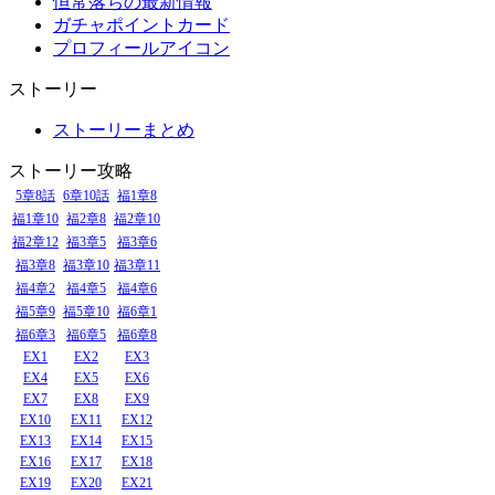
恒常落ちの最新情報
ガチャポイントカード
プロフィールアイコン
ストーリー
ストーリーまとめ
ストーリー攻略
5章8話
6章10話
福1章8
福1章10
福2章8
福2章10
福2章12
福3章5
福3章6
福3章8
福3章10
福3章11
福4章2
福4章5
福4章6
福5章9
福5章10
福6章1
福6章3
福6章5
福6章8
EX1
EX2
EX3
EX4
EX5
EX6
EX7
EX8
EX9
EX10
EX11
EX12
EX13
EX14
EX15
EX16
EX17
EX18
EX19
EX20
EX21