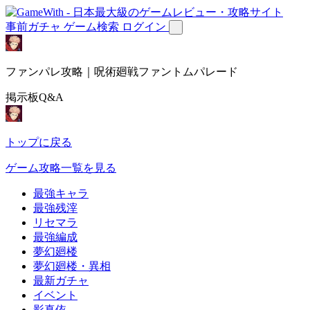
事前ガチャ
ゲーム検索
ログイン
ファンパレ攻略｜呪術廻戦ファントムパレード
掲示板Q&A
トップに戻る
ゲーム攻略一覧を見る
最強キャラ
最強残滓
リセマラ
最強編成
夢幻廻楼
夢幻廻楼・異相
最新ガチャ
イベント
影真依