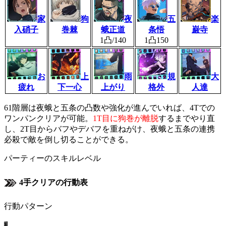
家
狗
夜
五
楽
入硝子
巻棘
蛾正道
条悟
巌寺
1凸/140
1凸150
お
上
雨
規
大
疲れ
下一心
上がり
格外
人達
61階層は夜蛾と五条の凸数や強化が進んでいれば、4Tでの
ワンパンクリアが可能。
1T目に狗巻が離脱
するまでやり直
し、2T目からバフやデバフを重ねがけ、夜蛾と五条の連携
必殺で敵を倒し切ることができる。
パーティーのスキルレベル
4手クリアの行動表
行動パターン