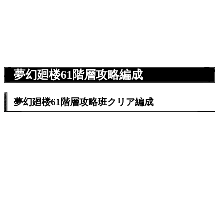
夢幻廻楼61階層攻略編成
夢幻廻楼61階層攻略班クリア編成