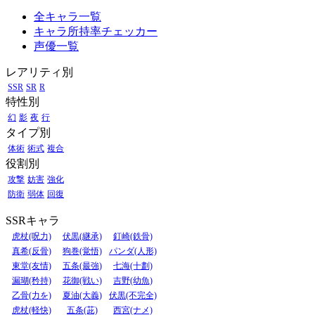
全キャラ一覧
キャラ所持率チェッカー
声優一覧
レアリティ別
SSR
SR
R
特性別
幻
影
夜
行
タイプ別
体術
術式
複合
役割別
攻撃
妨害
強化
防衛
弱体
回復
SSRキャラ
虎杖(呪力)
伏黒(継承)
釘崎(鉄骨)
真希(反骨)
狗巻(覚悟)
パンダ(人形)
東堂(友情)
五条(最強)
七海(十劃)
漏瑚(矜持)
花御(戦い)
吉野(幼魚)
乙骨(力を)
夏油(大義)
伏黒(不完全)
虎杖(軽快)
五条(茈)
西宮(ナメ)