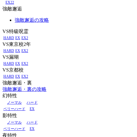
EX22
強敵邂逅
強敵邂逅の攻略
VS特級呪霊
HARD
EX
EX2
VS東京校2年
HARD
EX
EX2
VS漏瑚
HARD
EX
EX2
VS京都校
HARD
EX
EX2
強敵邂逅・裏
強敵邂逅・裏の攻略
幻特性
ノーマル
ハード
ベリーハード
EX
影特性
ノーマル
ハード
ベリーハード
EX
夜特性