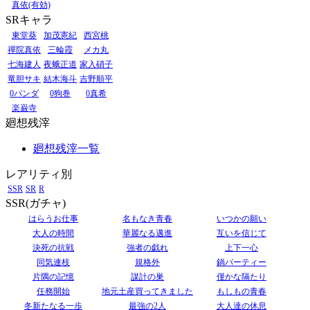
真依(有効)
SRキャラ
東堂葵
加茂憲紀
西宮桃
禪院真依
三輪霞
メカ丸
七海建人
夜蛾正道
家入硝子
竜胆サキ
結木海斗
吉野順平
0パンダ
0狗巻
0真希
楽巌寺
廻想残滓
廻想残滓一覧
レアリティ別
SSR
SR
R
SSR(ガチャ)
はらうお仕事
名もなき青春
いつかの願い
大人の時間
華麗なる邁進
互いを信じて
決死の抗戦
強者の戯れ
上下一心
同気連枝
規格外
鍋パーティー
片隅の記憶
謀計の巣
僅かな隔たり
任務開始
地元土産買ってきました
もしもの青春
冬新たなる一歩
最強の2人
大人達の休息