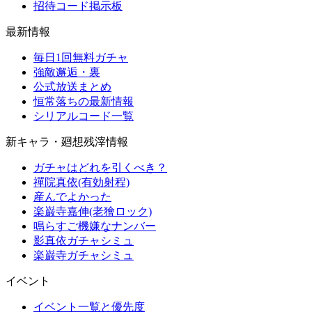
招待コード掲示板
最新情報
毎日1回無料ガチャ
強敵邂逅・裏
公式放送まとめ
恒常落ちの最新情報
シリアルコード一覧
新キャラ・廻想残滓情報
ガチャはどれを引くべき？
禪院真依(有効射程)
産んでよかった
楽巌寺嘉伸(老獪ロック)
鳴らすご機嫌なナンバー
影真依ガチャシミュ
楽巌寺ガチャシミュ
イベント
イベント一覧と優先度