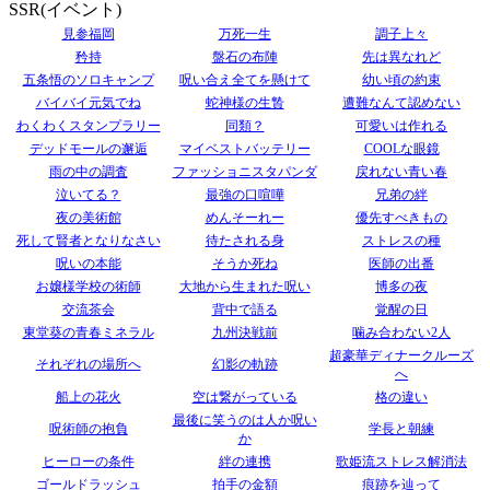
SSR(イベント)
見参福岡
万死一生
調子上々
矜持
盤石の布陣
先は異なれど
五条悟のソロキャンプ
呪い合え全てを懸けて
幼い頃の約束
バイバイ元気でね
蛇神様の生贄
遭難なんて認めない
わくわくスタンプラリー
同類？
可愛いは作れる
デッドモールの邂逅
マイベストバッテリー
COOLな眼鏡
雨の中の調査
ファッショニスタパンダ
戻れない青い春
泣いてる？
最強の口喧嘩
兄弟の絆
夜の美術館
めんそーれー
優先すべきもの
死して賢者となりなさい
待たされる身
ストレスの種
呪いの本能
そうか死ね
医師の出番
お嬢様学校の術師
大地から生まれた呪い
博多の夜
交流茶会
背中で語る
覚醒の日
東堂葵の青春ミネラル
九州決戦前
噛み合わない2人
超豪華ディナークルーズ
それぞれの場所へ
幻影の軌跡
へ
船上の花火
空は繋がっている
格の違い
最後に笑うのは人か呪い
呪術師の抱負
学長と朝練
か
ヒーローの条件
絆の連携
歌姫流ストレス解消法
ゴールドラッシュ
拍手の金額
痕跡を辿って