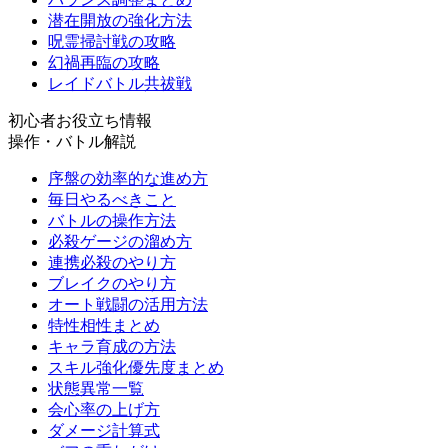
潜在開放の強化方法
呪霊掃討戦の攻略
幻禍再臨の攻略
レイドバトル共祓戦
初心者お役立ち情報
操作・バトル解説
序盤の効率的な進め方
毎日やるべきこと
バトルの操作方法
必殺ゲージの溜め方
連携必殺のやり方
ブレイクのやり方
オート戦闘の活用方法
特性相性まとめ
キャラ育成の方法
スキル強化優先度まとめ
状態異常一覧
会心率の上げ方
ダメージ計算式