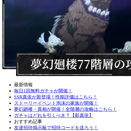
最新情報
毎日1回無料ガチャが開催！
SSR真依が新登場！性能評価はこちら！
ストーリーイベント泡沫の家族が開催！
夢幻廻楼・異相が開催！全階層の攻略はこちら！
ガチャはどれを引くべき？【影真依】
おすすめ記事
友達招待掲示板で招待コードを送ろう！