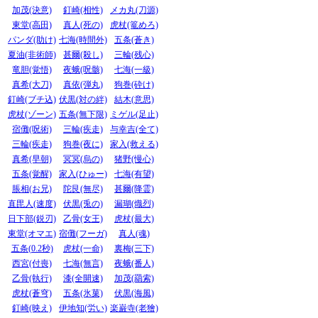
加茂(決意)
釘崎(相性)
メカ丸(刀源)
東堂(高田)
真人(死の)
虎杖(篭めろ)
パンダ(助け)
七海(時間外)
五条(蒼き)
夏油(非術師)
甚爾(殺し)
三輪(残心)
竜胆(覚悟)
夜蛾(呪骸)
七海(一級)
真希(大刀)
真依(弾丸)
狗巻(砕け)
釘崎(ブチ込)
伏黒(対の絆)
結木(意思)
虎杖(ゾーン)
五条(無下限)
ミゲル(足止)
宿儺(呪術)
三輪(疾走)
与幸吉(全て)
三輪(疾走)
狗巻(夜に)
家入(救える)
真希(早朝)
冥冥(烏の)
猪野(慢心)
五条(覚醒)
家入(ひゅー)
七海(有望)
脹相(お兄)
陀艮(無尽)
甚爾(降霊)
直毘人(速度)
伏黒(兎の)
漏瑚(熾烈)
日下部(鋭刃)
乙骨(女王)
虎杖(最大)
東堂(オマエ)
宿儺(フーガ)
真人(魂)
五条(0.2秒)
虎杖(一命)
裏梅(三下)
西宮(付喪)
七海(無言)
夜蛾(番人)
乙骨(執行)
漆(全開速)
加茂(羂索)
虎杖(蒼穹)
五条(氷菓)
伏黒(海風)
釘崎(映え)
伊地知(労い)
楽巌寺(老獪)