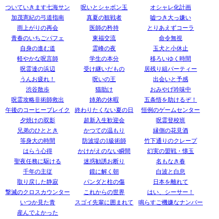
ついていきます七海サン
呪いとシャボン玉
オシャレ化計画
加茂憲紀の弓道指南
真夏の観戦者
嘘つき大っ嫌い
雨上がりの再会
医師の矜持
とりあえずコーラ
青春のいちごパフェ
東福交流
命令無視
自身の進む道
霊峰の夜
玉犬と小休止
軽やかな呪言師
学生の本分
移ろいゆく時間
呪霊達の浜辺
受け継いだもの
居残り組パーティー
うんお疲れ！
呪いの王
出会いと予感
渋谷散歩
猫助け
おみやげ吟味中
呪霊攻略非術師救出
姉弟の休暇
五条悟を助けるぞ！
午後のコーヒーブレイク
終わりたくない夏の日
恒例のゲームセンター
夕焼けの双影
超新入生歓迎会
呪霊登校班
兄弟のひととき
かつての温もり
縁側の花見酒
等身大の時間
防波堤の1級術師
竹下通りのクレープ
はらう心得
かけがえのない瞬間
幻実の盟戦・懐玉
聖夜任務に駆ける
迷惑勧誘お断り
名もなき春
千年の主従
鏡に解く朝
白波と白息
取り戻した静寂
パンダと柱の傷
日本を離れて
撃滅のクロスカウンター
これからの世界
はい、シーサー！
いつか見た青
スゴイ先輩に囲まれて
鳴らすご機嫌なナンバー
産んでよかった