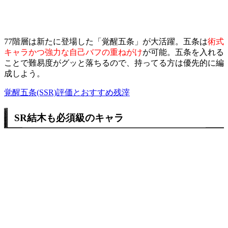
77階層は新たに登場した「覚醒五条」が大活躍。五条は
術式
キャラかつ強力な自己バフの重ねがけ
が可能。五条を入れる
ことで難易度がグッと落ちるので、持ってる方は優先的に編
成しよう。
覚醒五条(SSR)評価とおすすめ残滓
SR結木も必須級のキャラ