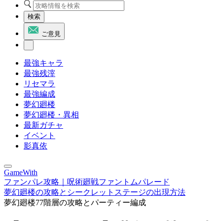
検索
ご意見
最強キャラ
最強残滓
リセマラ
最強編成
夢幻廻楼
夢幻廻楼・異相
最新ガチャ
イベント
影真依
GameWith
ファンパレ攻略｜呪術廻戦ファントムパレード
夢幻廻楼の攻略とシークレットステージの出現方法
夢幻廻楼77階層の攻略とパーティー編成