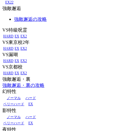
EX22
強敵邂逅
強敵邂逅の攻略
VS特級呪霊
HARD
EX
EX2
VS東京校2年
HARD
EX
EX2
VS漏瑚
HARD
EX
EX2
VS京都校
HARD
EX
EX2
強敵邂逅・裏
強敵邂逅・裏の攻略
幻特性
ノーマル
ハード
ベリーハード
EX
影特性
ノーマル
ハード
ベリーハード
EX
夜特性