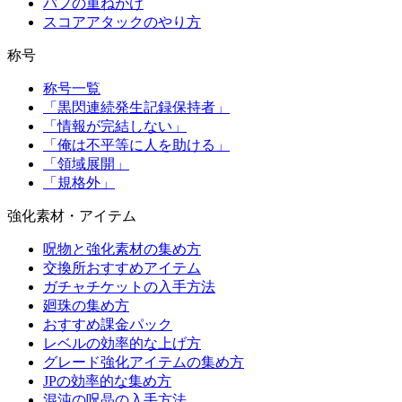
バフの重ねがけ
スコアアタックのやり方
称号
称号一覧
「黒閃連続発生記録保持者」
「情報が完結しない」
「俺は不平等に人を助ける」
「領域展開」
「規格外」
強化素材・アイテム
呪物と強化素材の集め方
交換所おすすめアイテム
ガチャチケットの入手方法
廻珠の集め方
おすすめ課金パック
レベルの効率的な上げ方
グレード強化アイテムの集め方
JPの効率的な集め方
混沌の呪晶の入手方法