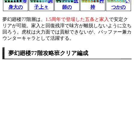
等
調
医
矜
い
身大の
子上々
師の
持
つかの
夢幻廻楼77階層は、
1.5周年で登場した五条と家入
で安定ク
リアが可能。家入と回復残滓で味方が離脱しないように立ち
回ろう。虎杖は火力面では貢献できないが、バッファー兼カ
ウンターキャラとして活躍する。
夢幻廻楼77階攻略班クリア編成