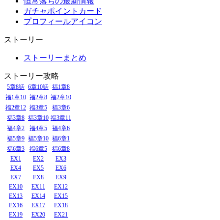
恒常落ちの最新情報
ガチャポイントカード
プロフィールアイコン
ストーリー
ストーリーまとめ
ストーリー攻略
5章8話
6章10話
福1章8
福1章10
福2章8
福2章10
福2章12
福3章5
福3章6
福3章8
福3章10
福3章11
福4章2
福4章5
福4章6
福5章9
福5章10
福6章1
福6章3
福6章5
福6章8
EX1
EX2
EX3
EX4
EX5
EX6
EX7
EX8
EX9
EX10
EX11
EX12
EX13
EX14
EX15
EX16
EX17
EX18
EX19
EX20
EX21