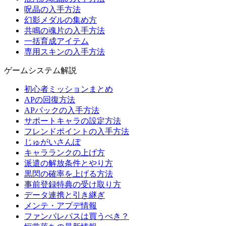
呪晶の入手方法
幻影メダルの集め方
共鳴の魂片の入手方法
一括育成アイテム
専用スキンの入手方法
ゲームシステム解説
初心者ミッションまとめ
APの回復方法
APパックの入手方法
サポートキャラの設定方法
フレンドポイントの入手方法
じゅがいさんぽ
キャラランクの上げ方
派遣の解放条件とやり方
黒閃の確率を上げる方法
事前登録特典の受け取り方
データ連携と引き継ぎ
メンテ・アプデ情報
ファンパレパスは買うべき？