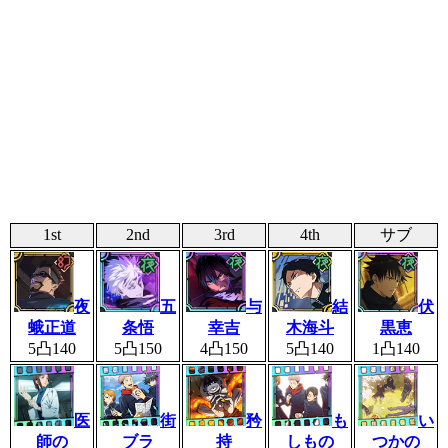
1st
2nd
3rd
4th
サブ
夜
五
与
結
伏
蛾正道
条悟
幸吉
木海斗
黒恵
5凸140
5凸150
4凸150
5凸140
1凸140
医
街
矜
も
い
師の
ブラ
持
しもの
つかの