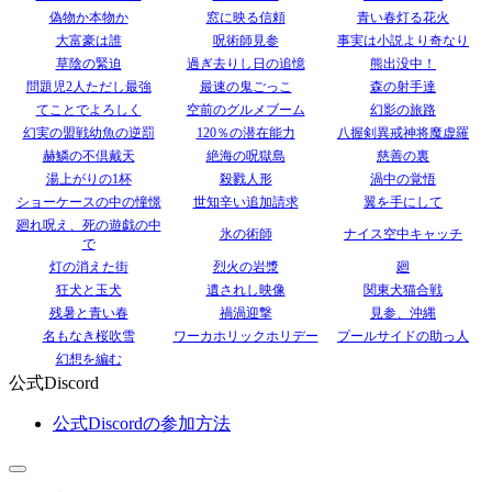
偽物か本物か
窓に映る信頼
青い春灯る花火
大富豪は誰
呪術師見参
事実は小説より奇なり
草陰の緊迫
過ぎ去りし日の追憶
熊出没中！
問題児2人ただし最強
最速の鬼ごっこ
森の射手達
てことでよろしく
空前のグルメブーム
幻影の旅路
幻実の盟戦幼魚の逆罰
120％の潜在能力
八握剣異戒神将魔虚羅
赫鱗の不倶戴天
絶海の呪獄島
慈善の裏
湯上がりの1杯
殺戮人形
渦中の覚悟
ショーケースの中の憧憬
世知辛い追加請求
翼を手にして
廻れ呪え、死の遊戯の中
氷の術師
ナイス空中キャッチ
で
灯の消えた街
烈火の岩漿
廻
狂犬と玉犬
遺されし映像
関東犬猫合戦
残暑と青い春
禍渦迎撃
見参、沖縄
名もなき桜吹雪
ワーカホリックホリデー
プールサイドの助っ人
幻想を編む
公式Discord
公式Discordの参加方法