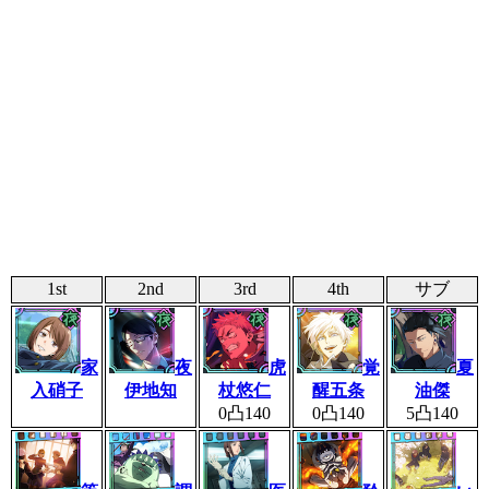
1st
2nd
3rd
4th
サブ
家
夜
虎
覚
夏
入硝子
伊地知
杖悠仁
醒五条
油傑
0凸140
0凸140
5凸140