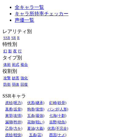
全キャラ一覧
キャラ所持率チェッカー
声優一覧
レアリティ別
SSR
SR
R
特性別
幻
影
夜
行
タイプ別
体術
術式
複合
役割別
攻撃
妨害
強化
防衛
弱体
回復
SSRキャラ
虎杖(呪力)
伏黒(継承)
釘崎(鉄骨)
真希(反骨)
狗巻(覚悟)
パンダ(人形)
東堂(友情)
五条(最強)
七海(十劃)
漏瑚(矜持)
花御(戦い)
吉野(幼魚)
乙骨(力を)
夏油(大義)
伏黒(不完全)
虎杖(軽快)
五条(茈)
西宮(ナメ)