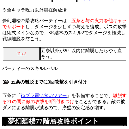
※全キャラ呪力以外潜在解放済
夢幻廻楼77階攻略パーティーは、
五条と与の火力を他キャラ
でサポート
し、ダメージを少しずつ与える編成。ボスの攻撃
は術式メインなので、SR結木のスキル2でダメージを軽減し
戦線離脱を防ごう。
五条以外が20T以内に離脱したらやり直
Tips!
そう。
パーティーのスキルレベル
五条の離脱までに3回攻撃を引き付け
五条に「
街ブラ買い食いツアー
」を装備することで、
離脱す
る7Tの間に敵の攻撃を3回付きつけ
ることができる。敵の被
ダメによる離脱が減るので、序盤の安定感が増す。
夢幻廻楼77階層攻略ポイント