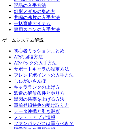
呪晶の入手方法
幻影メダルの集め方
共鳴の魂片の入手方法
一括育成アイテム
専用スキンの入手方法
ゲームシステム解説
初心者ミッションまとめ
APの回復方法
APパックの入手方法
サポートキャラの設定方法
フレンドポイントの入手方法
じゅがいさんぽ
キャラランクの上げ方
派遣の解放条件とやり方
黒閃の確率を上げる方法
事前登録特典の受け取り方
データ連携と引き継ぎ
メンテ・アプデ情報
ファンパレパスは買うべき？