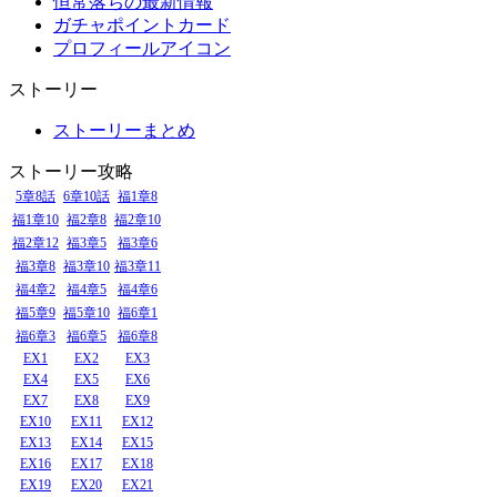
恒常落ちの最新情報
ガチャポイントカード
プロフィールアイコン
ストーリー
ストーリーまとめ
ストーリー攻略
5章8話
6章10話
福1章8
福1章10
福2章8
福2章10
福2章12
福3章5
福3章6
福3章8
福3章10
福3章11
福4章2
福4章5
福4章6
福5章9
福5章10
福6章1
福6章3
福6章5
福6章8
EX1
EX2
EX3
EX4
EX5
EX6
EX7
EX8
EX9
EX10
EX11
EX12
EX13
EX14
EX15
EX16
EX17
EX18
EX19
EX20
EX21