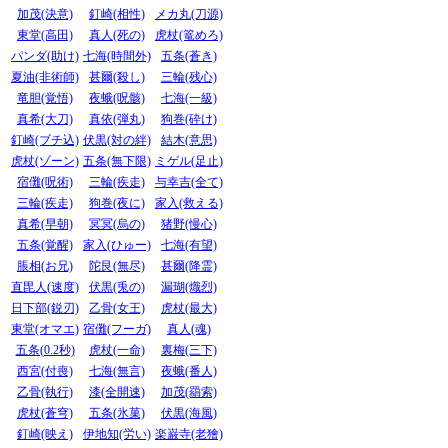
加茂(決意)
釘崎(相性)
メカ丸(刀源)
東堂(高田)
真人(死の)
虎杖(篭めろ)
パンダ(助け)
七海(時間外)
五条(蒼き)
夏油(非術師)
甚爾(殺し)
三輪(残心)
竜胆(覚悟)
夜蛾(呪骸)
七海(一級)
真希(大刀)
真依(弾丸)
狗巻(砕け)
釘崎(ブチ込)
伏黒(対の絆)
結木(意思)
虎杖(ゾーン)
五条(無下限)
ミゲル(足止)
宿儺(呪術)
三輪(疾走)
与幸吉(全て)
三輪(疾走)
狗巻(夜に)
家入(救える)
真希(早朝)
冥冥(烏の)
猪野(慢心)
五条(覚醒)
家入(ひゅー)
七海(有望)
脹相(お兄)
陀艮(無尽)
甚爾(降霊)
直毘人(速度)
伏黒(兎の)
漏瑚(熾烈)
日下部(鋭刃)
乙骨(女王)
虎杖(最大)
東堂(オマエ)
宿儺(フーガ)
真人(魂)
五条(0.2秒)
虎杖(一命)
裏梅(三下)
西宮(付喪)
七海(無言)
夜蛾(番人)
乙骨(執行)
漆(全開速)
加茂(羂索)
虎杖(蒼穹)
五条(氷菓)
伏黒(海風)
釘崎(映え)
伊地知(労い)
楽巌寺(老獪)