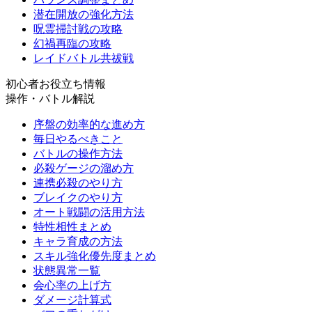
潜在開放の強化方法
呪霊掃討戦の攻略
幻禍再臨の攻略
レイドバトル共祓戦
初心者お役立ち情報
操作・バトル解説
序盤の効率的な進め方
毎日やるべきこと
バトルの操作方法
必殺ゲージの溜め方
連携必殺のやり方
ブレイクのやり方
オート戦闘の活用方法
特性相性まとめ
キャラ育成の方法
スキル強化優先度まとめ
状態異常一覧
会心率の上げ方
ダメージ計算式