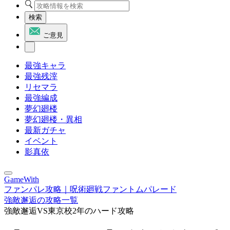
検索
ご意見
最強キャラ
最強残滓
リセマラ
最強編成
夢幻廻楼
夢幻廻楼・異相
最新ガチャ
イベント
影真依
GameWith
ファンパレ攻略｜呪術廻戦ファントムパレード
強敵邂逅の攻略一覧
強敵邂逅VS東京校2年のハード攻略