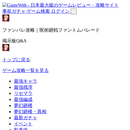
事前ガチャ
ゲーム検索
ログイン
ファンパレ攻略｜呪術廻戦ファントムパレード
掲示板Q&A
トップに戻る
ゲーム攻略一覧を見る
最強キャラ
最強残滓
リセマラ
最強編成
夢幻廻楼
夢幻廻楼・異相
最新ガチャ
イベント
影真依