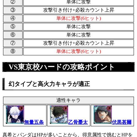
②
単体に攻撃
③
攻撃引き付け+必殺カウント上昇
④
単体に攻撃(6ヒット)
⑤
単体に攻撃
⑥
単体に攻撃
⑦
攻撃引き付け+必殺カウント上昇
⑧
単体に攻撃(6ヒット)
VS東京校ハードの攻略ポイント
幻タイプと高火力キャラが適正
適性キャラ
無量五条
乙骨憂太
伏黒甚爾
真希とパンダはHPが多いことから、得意属性で挑むとHPを