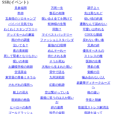
SSR(イベント)
見参福岡
万死一生
調子上々
矜持
盤石の布陣
先は異なれど
五条悟のソロキャンプ
呪い合え全てを懸けて
幼い頃の約束
バイバイ元気でね
蛇神様の生贄
遭難なんて認めない
わくわくスタンプラリー
同類？
可愛いは作れる
デッドモールの邂逅
マイベストバッテリー
COOLな眼鏡
雨の中の調査
ファッショニスタパンダ
戻れない青い春
泣いてる？
最強の口喧嘩
兄弟の絆
夜の美術館
めんそーれー
優先すべきもの
死して賢者となりなさい
待たされる身
ストレスの種
呪いの本能
そうか死ね
医師の出番
お嬢様学校の術師
大地から生まれた呪い
博多の夜
交流茶会
背中で語る
覚醒の日
東堂葵の青春ミネラル
九州決戦前
噛み合わない2人
超豪華ディナークルーズ
それぞれの場所へ
幻影の軌跡
へ
船上の花火
空は繋がっている
格の違い
最後に笑うのは人か呪い
呪術師の抱負
学長と朝練
か
ヒーローの条件
絆の連携
歌姫流ストレス解消法
ゴールドラッシュ
拍手の金額
痕跡を辿って