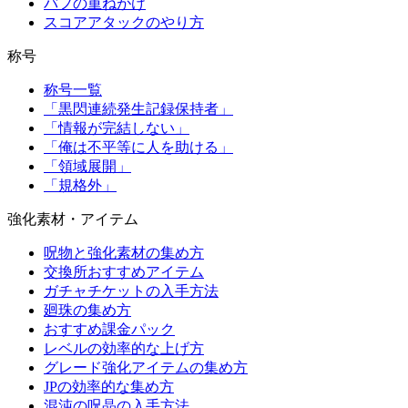
バフの重ねがけ
スコアアタックのやり方
称号
称号一覧
「黒閃連続発生記録保持者」
「情報が完結しない」
「俺は不平等に人を助ける」
「領域展開」
「規格外」
強化素材・アイテム
呪物と強化素材の集め方
交換所おすすめアイテム
ガチャチケットの入手方法
廻珠の集め方
おすすめ課金パック
レベルの効率的な上げ方
グレード強化アイテムの集め方
JPの効率的な集め方
混沌の呪晶の入手方法