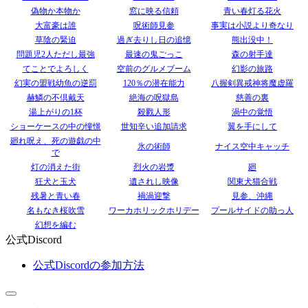
偽物か本物か
窓に映る信頼
青い春灯る花火
大富豪は誰
呪術師見参
事実は小説より奇なり
草陰の緊迫
過ぎ去りし日の追憶
熊出没中！
問題児2人ただし最強
最速の鬼ごっこ
森の射手達
てことでよろしく
空前のグルメブーム
幻影の旅路
幻実の盟戦幼魚の逆罰
120％の潜在能力
八握剣異戒神将魔虚羅
赫鱗の不倶戴天
絶海の呪獄島
慈善の裏
湯上がりの1杯
殺戮人形
渦中の覚悟
ショーケースの中の憧憬
世知辛い追加請求
翼を手にして
廻れ呪え、死の遊戯の中
氷の術師
ナイス空中キャッチ
で
灯の消えた街
烈火の岩漿
廻
狂犬と玉犬
遺されし映像
関東犬猫合戦
残暑と青い春
禍渦迎撃
見参、沖縄
名もなき桜吹雪
ワーカホリックホリデー
プールサイドの助っ人
幻想を編む
公式Discord
公式Discordの参加方法