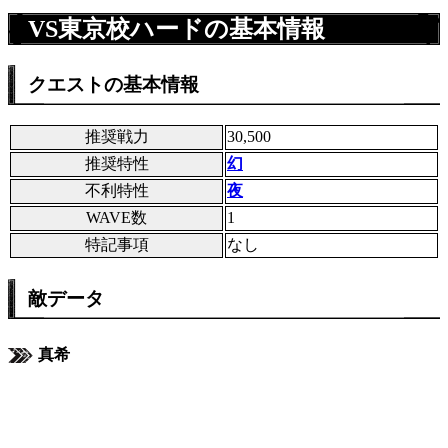
VS東京校ハードの基本情報
クエストの基本情報
推奨戦力
30,500
推奨特性
幻
不利特性
夜
WAVE数
1
特記事項
なし
敵データ
真希