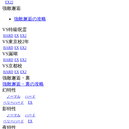
EX22
強敵邂逅
強敵邂逅の攻略
VS特級呪霊
HARD
EX
EX2
VS東京校2年
HARD
EX
EX2
VS漏瑚
HARD
EX
EX2
VS京都校
HARD
EX
EX2
強敵邂逅・裏
強敵邂逅・裏の攻略
幻特性
ノーマル
ハード
ベリーハード
EX
影特性
ノーマル
ハード
ベリーハード
EX
夜特性