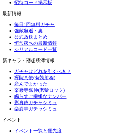
招待コード掲示板
最新情報
毎日1回無料ガチャ
強敵邂逅・裏
公式放送まとめ
恒常落ちの最新情報
シリアルコード一覧
新キャラ・廻想残滓情報
ガチャはどれを引くべき？
禪院真依(有効射程)
産んでよかった
楽巌寺嘉伸(老獪ロック)
鳴らすご機嫌なナンバー
影真依ガチャシミュ
楽巌寺ガチャシミュ
イベント
イベント一覧と優先度