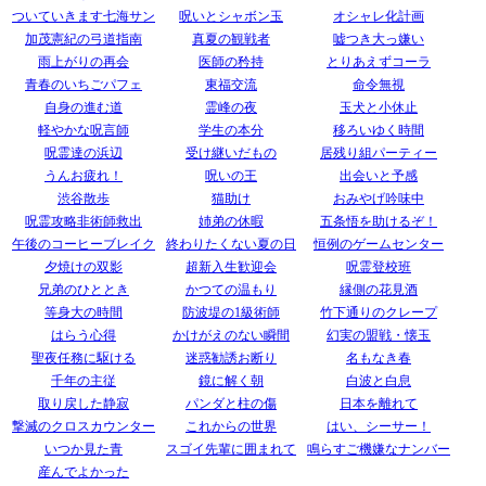
ついていきます七海サン
呪いとシャボン玉
オシャレ化計画
加茂憲紀の弓道指南
真夏の観戦者
嘘つき大っ嫌い
雨上がりの再会
医師の矜持
とりあえずコーラ
青春のいちごパフェ
東福交流
命令無視
自身の進む道
霊峰の夜
玉犬と小休止
軽やかな呪言師
学生の本分
移ろいゆく時間
呪霊達の浜辺
受け継いだもの
居残り組パーティー
うんお疲れ！
呪いの王
出会いと予感
渋谷散歩
猫助け
おみやげ吟味中
呪霊攻略非術師救出
姉弟の休暇
五条悟を助けるぞ！
午後のコーヒーブレイク
終わりたくない夏の日
恒例のゲームセンター
夕焼けの双影
超新入生歓迎会
呪霊登校班
兄弟のひととき
かつての温もり
縁側の花見酒
等身大の時間
防波堤の1級術師
竹下通りのクレープ
はらう心得
かけがえのない瞬間
幻実の盟戦・懐玉
聖夜任務に駆ける
迷惑勧誘お断り
名もなき春
千年の主従
鏡に解く朝
白波と白息
取り戻した静寂
パンダと柱の傷
日本を離れて
撃滅のクロスカウンター
これからの世界
はい、シーサー！
いつか見た青
スゴイ先輩に囲まれて
鳴らすご機嫌なナンバー
産んでよかった