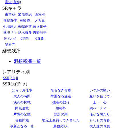
真依(有効)
SRキャラ
東堂葵
加茂憲紀
西宮桃
禪院真依
三輪霞
メカ丸
七海建人
夜蛾正道
家入硝子
竜胆サキ
結木海斗
吉野順平
0パンダ
0狗巻
0真希
楽巌寺
廻想残滓
廻想残滓一覧
レアリティ別
SSR
SR
R
SSR(ガチャ)
はらうお仕事
名もなき青春
いつかの願い
大人の時間
華麗なる邁進
互いを信じて
決死の抗戦
強者の戯れ
上下一心
同気連枝
規格外
鍋パーティー
片隅の記憶
謀計の巣
僅かな隔たり
任務開始
地元土産買ってきました
もしもの青春
冬新たなる一歩
最強の2人
大人達の休息