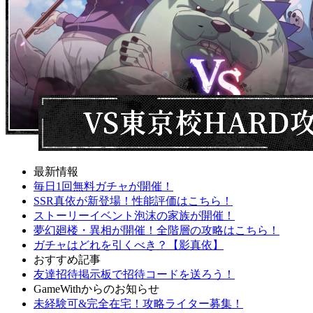
最新情報
毎日1回無料ガチャが開催！
SSR真依が新登場！性能評価はこちら！
ストーリーイベント泡沫の家族が開催！
夢幻廻楼・異相が開催！全階層の攻略はこちら！
ガチャはどれを引くべき？【影真依】
おすすめ記事
友達招待掲示板で招待コードを送ろう！
GameWithからのお知らせ
未経験可&完全在宅！攻略ライター募集！