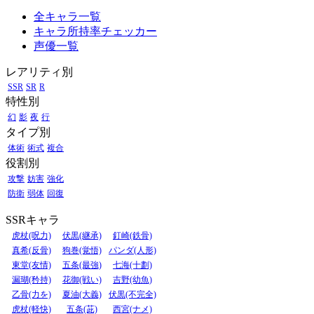
全キャラ一覧
キャラ所持率チェッカー
声優一覧
レアリティ別
SSR
SR
R
特性別
幻
影
夜
行
タイプ別
体術
術式
複合
役割別
攻撃
妨害
強化
防衛
弱体
回復
SSRキャラ
虎杖(呪力)
伏黒(継承)
釘崎(鉄骨)
真希(反骨)
狗巻(覚悟)
パンダ(人形)
東堂(友情)
五条(最強)
七海(十劃)
漏瑚(矜持)
花御(戦い)
吉野(幼魚)
乙骨(力を)
夏油(大義)
伏黒(不完全)
虎杖(軽快)
五条(茈)
西宮(ナメ)