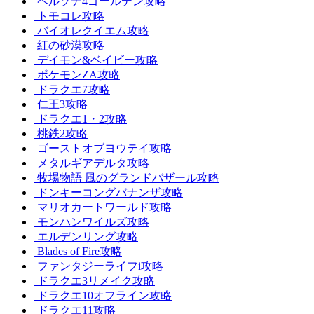
ペルソナ4ゴールデン攻略
トモコレ攻略
バイオレクイエム攻略
紅の砂漠攻略
デイモン&ベイビー攻略
ポケモンZA攻略
ドラクエ7攻略
仁王3攻略
ドラクエ1・2攻略
桃鉄2攻略
ゴーストオブヨウテイ攻略
メタルギアデルタ攻略
牧場物語 風のグランドバザール攻略
ドンキーコングバナンザ攻略
マリオカートワールド攻略
モンハンワイルズ攻略
エルデンリング攻略
Blades of Fire攻略
ファンタジーライフi攻略
ドラクエ3リメイク攻略
ドラクエ10オフライン攻略
ドラクエ11攻略