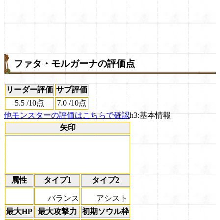
ファタ・モルガーナの評価点
リーダー評価
サブ評価
5.5
/
10点
7.0
/
10点
他モンスターの評価はこちらで確認
h3:基本情報
矢印
属性
タイプ1
タイプ2
バランス
アシスト
最大HP
最大攻撃力
初期ソウル枠