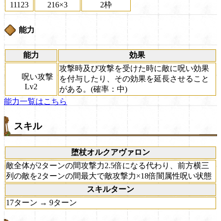
11123
216×3
2枠
能力
能力
効果
攻撃時及び攻撃を受けた時に敵に呪い効果
呪い攻撃
を付与したり、その効果を延長させること
Lv2
がある。(確率：中)
能力一覧はこちら
スキル
堕杖オルクアヴァロン
敵全体が2ターンの間攻撃力2.5倍になる代わり、前方横三
列の敵を2ターンの間最大で敵攻撃力×18倍闇属性呪い状態
スキルターン
17ターン → 9ターン