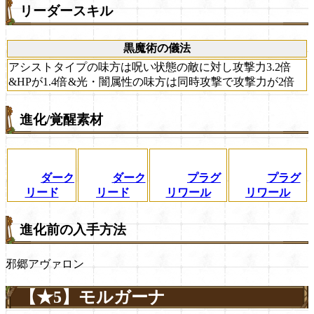
リーダースキル
黒魔術の儀法
アシストタイプの味方は呪い状態の敵に対し攻撃力3.2倍
&HPが1.4倍&光・闇属性の味方は同時攻撃で攻撃力が2倍
進化/覚醒素材
ダーク
ダーク
プラグ
プラグ
リード
リード
リワール
リワール
進化前の入手方法
邪郷アヴァロン
【★5】モルガーナ