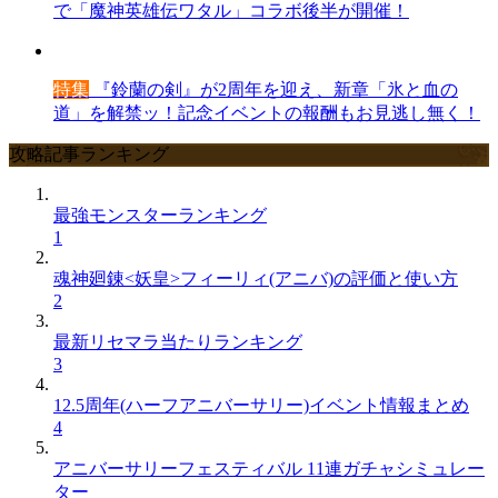
で「魔神英雄伝ワタル」コラボ後半が開催！
特集
『鈴蘭の剣』が2周年を迎え、新章「氷と血の
道」を解禁ッ！記念イベントの報酬もお見逃し無く！
攻略記事ランキング
最強モンスターランキング
1
魂神廻錬<妖皇>フィーリィ(アニバ)の評価と使い方
2
最新リセマラ当たりランキング
3
12.5周年(ハーフアニバーサリー)イベント情報まとめ
4
アニバーサリーフェスティバル 11連ガチャシミュレー
ター