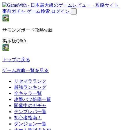
事前ガチャ
ゲーム検索
ログイン
サモンズボード攻略wiki
掲示板Q&A
トップに戻る
ゲーム攻略一覧を見る
リセマラランク
最強ランキング
全キャラ一覧
攻撃バフ倍率一覧
開催中のガチャ
テンプレパ一覧
初心者指南！
ダンジョン一覧
オート周回まとめ