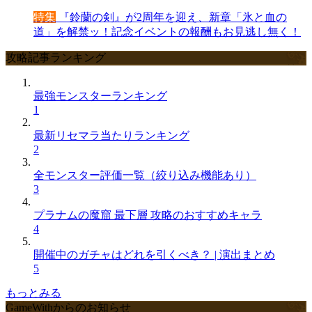
特集
『鈴蘭の剣』が2周年を迎え、新章「氷と血の
道」を解禁ッ！記念イベントの報酬もお見逃し無く！
攻略記事ランキング
最強モンスターランキング
1
最新リセマラ当たりランキング
2
全モンスター評価一覧（絞り込み機能あり）
3
プラナムの魔窟 最下層 攻略のおすすめキャラ
4
開催中のガチャはどれを引くべき？ | 演出まとめ
5
もっとみる
GameWithからのお知らせ