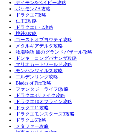
デイモン&ベイビー攻略
ポケモンZA攻略
ドラクエ7攻略
仁王3攻略
ドラクエ1・2攻略
桃鉄2攻略
ゴーストオブヨウテイ攻略
メタルギアデルタ攻略
牧場物語 風のグランドバザール攻略
ドンキーコングバナンザ攻略
マリオカートワールド攻略
モンハンワイルズ攻略
エルデンリング攻略
Blades of Fire攻略
ファンタジーライフi攻略
ドラクエ3リメイク攻略
ドラクエ10オフライン攻略
ドラクエ11攻略
ドラクエモンスターズ3攻略
ドラクエ6攻略
メタファー攻略