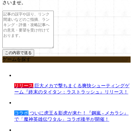
さいませ。
ゲームを探す
リリース
巨大メカで撃ちまくる爽快シューティングゲ
ーム『終末のタイタン：ラストラッシュ』リリース！
コラボ
ついに虎王＆影虎が来た！『鋼嵐 - メカラシ』
で「魔神英雄伝ワタル」コラボ後半が開催！