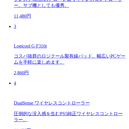
ー。サブ機としても優秀。
11,480円
3
Logicool G F310r
コスパ抜群のロジクール製有線パッド。幅広いPCゲー
ムを手軽に楽しめます。
2,860円
4
DualSense ワイヤレスコントローラー
圧倒的な没入感を生むPS5純正ワイヤレスコントロー
ラー。