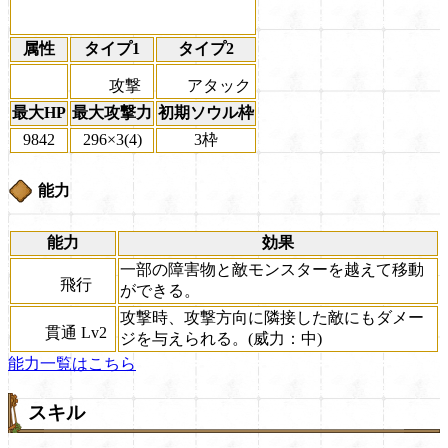
属性
タイプ1
タイプ2
攻撃
アタック
最大HP
最大攻撃力
初期ソウル枠
9842
296×3(4)
3枠
能力
能力
効果
一部の障害物と敵モンスターを越えて移動
飛行
ができる。
攻撃時、攻撃方向に隣接した敵にもダメー
貫通 Lv2
ジを与えられる。(威力：中)
能力一覧はこちら
スキル