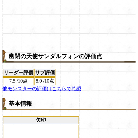
幽閉の天使サンダルフォンの評価点
リーダー評価
サブ評価
7.5
/
10点
8.0
/
10点
他モンスターの評価はこちらで確認
基本情報
矢印