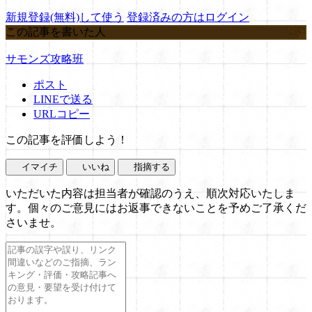
新規登録(無料)して使う
登録済みの方はログイン
この記事を書いた人
サモンズ攻略班
ポスト
LINEで送る
URLコピー
この記事を評価しよう！
イマイチ
いいね
指摘する
いただいた内容は担当者が確認のうえ、順次対応いたしま
す。個々のご意見にはお返事できないことを予めご了承くだ
さいませ。