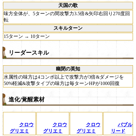
天国の歌
味方全体が、5ターンの間攻撃力3.5倍&矢印右回り270度回
転
スキルターン
15ターン → 10ターン
リーダースキル
幽閉の英知
水属性の味方は4コンボ以上で攻撃力が3倍&ダメージを
50%軽減&攻撃タイプの味方は毎ターンHPが1000回復
進化/覚醒素材
クロウ
クロウ
クロウ
バブル
グリエミ
グリエミ
グリエミ
リード