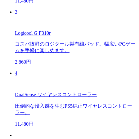
11,480円
3
Logicool G F310r
コスパ抜群のロジクール製有線パッド。幅広いPCゲー
ムを手軽に楽しめます。
2,860円
4
DualSense ワイヤレスコントローラー
圧倒的な没入感を生むPS5純正ワイヤレスコントロー
ラー。
11,480円