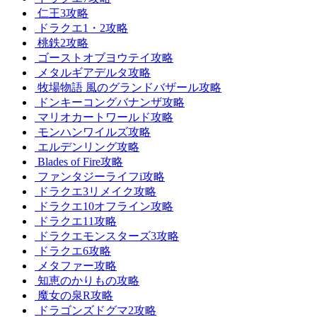
仁王3攻略
ドラクエ1・2攻略
桃鉄2攻略
ゴーストオブヨウテイ攻略
メタルギアデルタ攻略
牧場物語 風のグランドバザール攻略
ドンキーコングバナンザ攻略
マリオカートワールド攻略
モンハンワイルズ攻略
エルデンリング攻略
Blades of Fire攻略
ファンタジーライフi攻略
ドラクエ3リメイク攻略
ドラクエ10オフライン攻略
ドラクエ11攻略
ドラクエモンスターズ3攻略
ドラクエ6攻略
メタファー攻略
知恵のかりもの攻略
魔女の泉R攻略
ドラゴンズドグマ2攻略