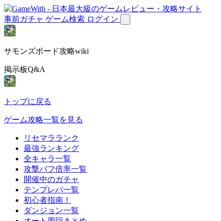
事前ガチャ
ゲーム検索
ログイン
サモンズボード攻略wiki
掲示板Q&A
トップに戻る
ゲーム攻略一覧を見る
リセマラランク
最強ランキング
全キャラ一覧
攻撃バフ倍率一覧
開催中のガチャ
テンプレパ一覧
初心者指南！
ダンジョン一覧
オート周回まとめ