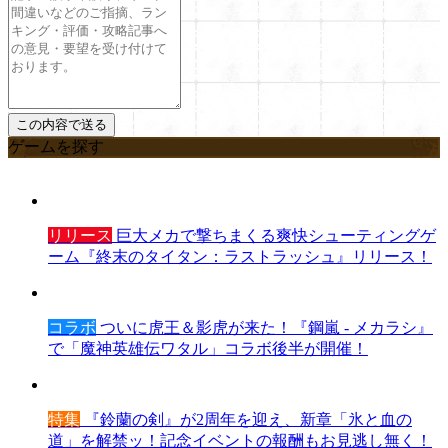
ゲームを探す
リリース
巨大メカで撃ちまくる爽快シューティングゲ
ーム『終末のタイタン：ラストラッシュ』リリース！
コラボ
ついに虎王＆影虎が来た！『鋼嵐 - メカラシ』
で「魔神英雄伝ワタル」コラボ後半が開催！
特集
『鈴蘭の剣』が2周年を迎え、新章「氷と血の
道」を解禁ッ！記念イベントの報酬もお見逃し無く！