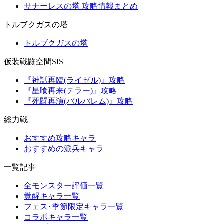
サナーレスの塔 攻略情報まとめ
トルブクガスの塔
トルブクガスの塔
仮装戦闘空間SIS
『神話再臨(ライゼル)』攻略
『星喰再来(テラー)』攻略
『死闘再演(バルバレム)』攻略
総力戦
おすすめ攻略キャラ
おすすめの派兵キャラ
一覧記事
全モンスター評価一覧
覚醒キャラ一覧
フェス･季節限定キャラ一覧
コラボキャラ一覧