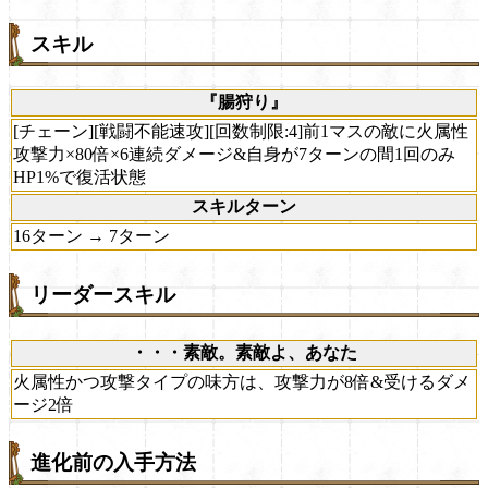
スキル
『腸狩り』
[チェーン][戦闘不能速攻][回数制限:4]前1マスの敵に火属性
攻撃力×80倍×6連続ダメージ&自身が7ターンの間1回のみ
HP1%で復活状態
スキルターン
16ターン → 7ターン
リーダースキル
・・・素敵。素敵よ、あなた
火属性かつ攻撃タイプの味方は、攻撃力が8倍&受けるダメ
ージ2倍
進化前の入手方法