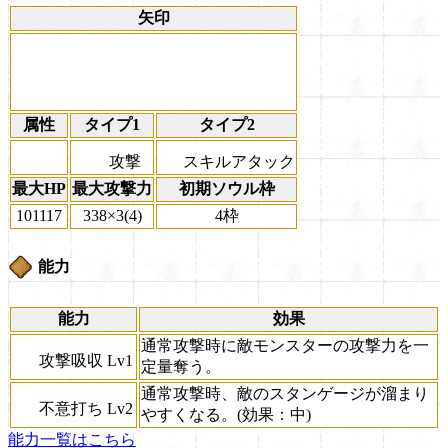
矢印
属性
タイプ1
タイプ2
攻撃
スキルアタック
最大HP
最大攻撃力
初期ソウル枠
101117
338×3(4)
4枠
能力
能力
効果
通常攻撃時に敵モンスターの攻撃力を一
攻撃吸収 Lv1
定量奪う。
通常攻撃時、敵のスタンゲージが溜まり
不意打ち Lv2
やすくなる。(効果：中)
能力一覧はこちら