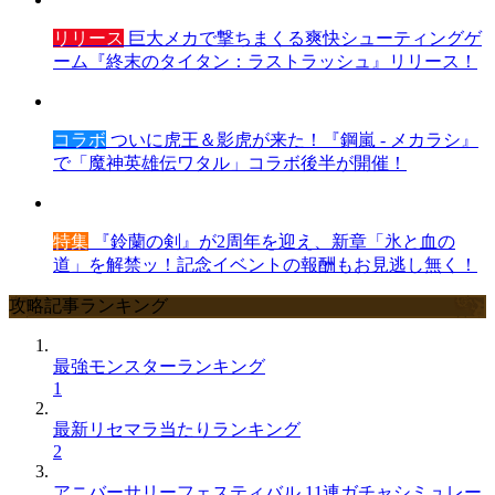
リリース
巨大メカで撃ちまくる爽快シューティングゲ
ーム『終末のタイタン：ラストラッシュ』リリース！
コラボ
ついに虎王＆影虎が来た！『鋼嵐 - メカラシ』
で「魔神英雄伝ワタル」コラボ後半が開催！
特集
『鈴蘭の剣』が2周年を迎え、新章「氷と血の
道」を解禁ッ！記念イベントの報酬もお見逃し無く！
攻略記事ランキング
最強モンスターランキング
1
最新リセマラ当たりランキング
2
アニバーサリーフェスティバル 11連ガチャシミュレー