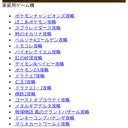
家庭用ゲーム機
ポケモンチャンピオンズ攻略
ぽこあポケモン攻略
スプラレイダース攻略
時のオカリナ攻略
ペルソナ4ゴールデン攻略
トモコレ攻略
バイオレクイエム攻略
紅の砂漠攻略
デイモン&ベイビー攻略
ポケモンZA攻略
ドラクエ7攻略
仁王3攻略
ドラクエ1・2攻略
桃鉄2攻略
ゴーストオブヨウテイ攻略
メタルギアデルタ攻略
牧場物語 風のグランドバザール攻略
ドンキーコングバナンザ攻略
マリオカートワールド攻略