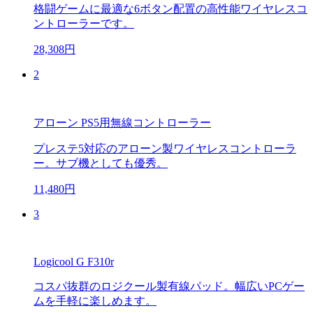
格闘ゲームに最適な6ボタン配置の高性能ワイヤレスコ
ントローラーです。
28,308円
2
アローン PS5用無線コントローラー
プレステ5対応のアローン製ワイヤレスコントローラ
ー。サブ機としても優秀。
11,480円
3
Logicool G F310r
コスパ抜群のロジクール製有線パッド。幅広いPCゲー
ムを手軽に楽しめます。