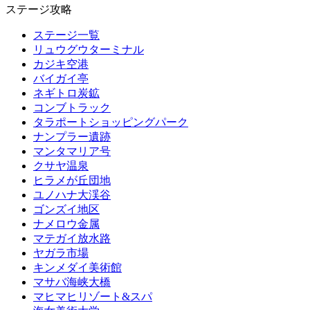
ステージ攻略
ステージ一覧
リュウグウターミナル
カジキ空港
バイガイ亭
ネギトロ炭鉱
コンブトラック
タラポートショッピングパーク
ナンプラー遺跡
マンタマリア号
クサヤ温泉
ヒラメが丘団地
ユノハナ大渓谷
ゴンズイ地区
ナメロウ金属
マテガイ放水路
ヤガラ市場
キンメダイ美術館
マサバ海峡大橋
マヒマヒリゾート&スパ