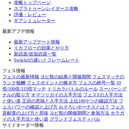
攻略トップページ
スプラトゥーンレイダース攻略
評価・レビュー
ギアシミュレーター
最新アプデ情報
最新アップデート情報
イカフローの効果とやり方
新武器/追加武器一覧
Switch2の違いとフレームレート
フェス情報
フェスの最新情報
ヨビ祭の結果と開催期間
フェスマッチの
ランク報酬
フェスポイントの稼ぎ方
フェスの称号一覧
10
倍/100倍/333倍マッチ
トリカラバトルのルール
スーパーシグ
ナルの取り方
オマツリガイの入手方法
フェスTの入手方法
と使い道
王冠の意味と入手方法
上位100ケツの確認方法
フ
ェスパワーの確認と上げ方
おそろいボーナスとは？
フェス
貢献度の上げ方と意味
ヨビ祭の開催期間と参加方法
ホラガ
イの入手方法と使い道
グランドフェスティバル
サイドオーダー情報