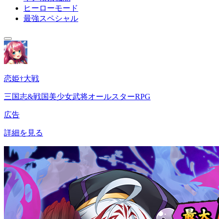
ヒーローモード
最強スペシャル
恋姫†大戦
三国志&戦国美少女武将オールスターRPG
広告
詳細を見る