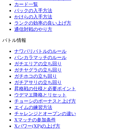
カード一覧
パックの入手方法
かけらの入手方法
ランクの効率の良い上げ方
通信対戦のやり方
バトル情報
ナワバリバトルのルール
バンカラマッチのルール
ガチエリアの立ち回り
ガチヤグラの立ち回り
ガチホコの立ち回り
ガチアサリの立ち回り
昇格戦の仕様と必要ポイント
ウデマエ降格とリセット
チョーシのボーナスと上げ方
エイムの練習方法
チャレンジとオープンの違い
Xマッチの参加条件
Xパワー(XP)の上げ方