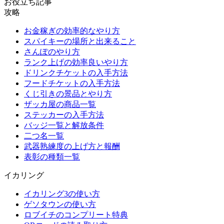
お役立ち記事
攻略
お金稼ぎの効率的なやり方
スパイキーの場所と出来ること
さんぽのやり方
ランク上げの効率良いやり方
ドリンクチケットの入手方法
フードチケットの入手方法
くじ引きの景品とやり方
ザッカ屋の商品一覧
ステッカーの入手方法
バッジ一覧と解放条件
二つ名一覧
武器熟練度の上げ方と報酬
表彰の種類一覧
イカリング
イカリング3の使い方
ゲソタウンの使い方
ロブイチのコンプリート特典