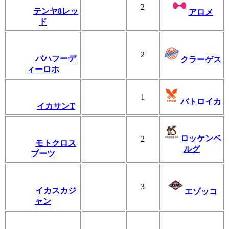
2
テンヤ8レッ
アロメ
ド
2
バハフーデ
クラーゲス
ィーロホ
1
バトロイカ
イカサンT
ロッケンベ
2
モトクロス
ルグ
ブーツ
3
イカスカジ
エゾッコ
ャン