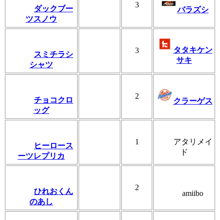
3
ダックブー
バラズシ
ツスノウ
タタキケン
3
スミチラシ
サキ
シャツ
2
チョコクロ
クラーゲス
ッグ
1
アタリメイ
ヒーロース
ド
ーツレプリカ
2
ひれおくん
amiibo
のあし