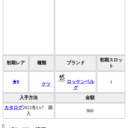
初期スロッ
初期レア
種類
ブランド
ト
★0
ロッケンベル
1
クツ
グ
入手方法
金額
カタログ
2022冬Lv7、購
800
入