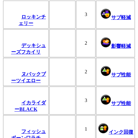
3
ロッキンチ
サブ軽減
ェリー
2
デッキシュ
影響軽減
ーズフカイリ
2
ヌバックブ
サブ性能
ーツイエロー
3
イカライダ
サブ性能
ーBLACK
1
フィッシュ
インク回復
ボーンワラチ