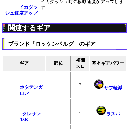
イカダッシュ時の移動速度がアップしま
イカダッ
す
シュ速度アップ
関連するギア
ブランド「ロッケンベルグ」のギア
初期
ギア
部位
基本ギアパワー
スロ
3
ホタテンガ
サブ軽減
ロン
3
タレサン
ラスパ
18K