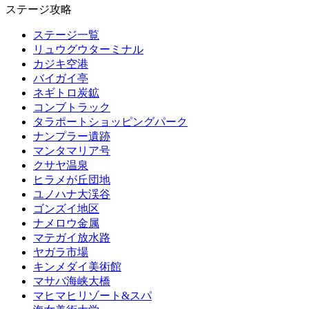
ステージ攻略
ステージ一覧
リュウグウターミナル
カジキ空港
バイガイ亭
ネギトロ炭鉱
コンブトラック
タラポートショッピングパーク
ナンプラー遺跡
マンタマリア号
クサヤ温泉
ヒラメが丘団地
ユノハナ大渓谷
ゴンズイ地区
ナメロウ金属
マテガイ放水路
ヤガラ市場
キンメダイ美術館
マサバ海峡大橋
マヒマヒリゾート&スパ