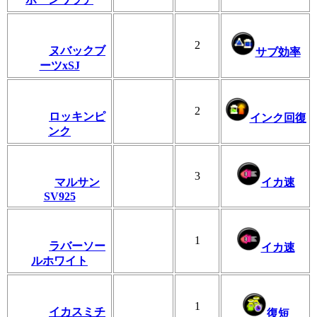
2
ヌバックブ
サブ効率
ーツxSJ
2
ロッキンピ
インク回復
ンク
3
マルサン
イカ速
SV925
1
ラバーソー
イカ速
ルホワイト
1
イカスミチ
復短