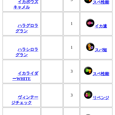
イカボウズ
スペ性能
キャメル
1
ハラグロラ
イカ速
グラン
1
ハラシロラ
スパ短
グラン
3
イカライダ
スペ性能
ーWHITE
3
ヴィンテー
リベンジ
ジチェック