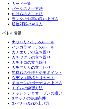
カード一覧
パックの入手方法
かけらの入手方法
ランクの効率の良い上げ方
通信対戦のやり方
バトル情報
ナワバリバトルのルール
バンカラマッチのルール
ガチエリアの立ち回り
ガチヤグラの立ち回り
ガチホコの立ち回り
ガチアサリの立ち回り
昇格戦の仕様と必要ポイント
ウデマエ降格とリセット
チョーシのボーナスと上げ方
エイムの練習方法
チャレンジとオープンの違い
Xマッチの参加条件
Xパワー(XP)の上げ方