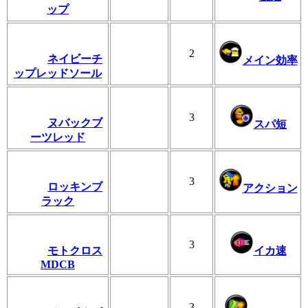
ップ
2
ネイビーチ
メイン効率
ップレッドソール
3
ヌバックブ
スパ短
ーツレッド
3
ロッキンブ
アクション
ラック
3
モトクロス
イカ速
MDCB
3