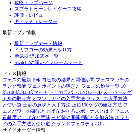
攻略トップページ
スプラトゥーンレイダース攻略
評価・レビュー
ギアシミュレーター
最新アプデ情報
最新アップデート情報
イカフローの効果とやり方
新武器/追加武器一覧
Switch2の違いとフレームレート
フェス情報
フェスの最新情報
ヨビ祭の結果と開催期間
フェスマッチの
ランク報酬
フェスポイントの稼ぎ方
フェスの称号一覧
10
倍/100倍/333倍マッチ
トリカラバトルのルール
スーパーシグ
ナルの取り方
オマツリガイの入手方法
フェスTの入手方法
と使い道
王冠の意味と入手方法
上位100ケツの確認方法
フ
ェスパワーの確認と上げ方
おそろいボーナスとは？
フェス
貢献度の上げ方と意味
ヨビ祭の開催期間と参加方法
ホラガ
イの入手方法と使い道
グランドフェスティバル
サイドオーダー情報