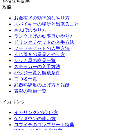
お役立ち記事
攻略
お金稼ぎの効率的なやり方
スパイキーの場所と出来ること
さんぽのやり方
ランク上げの効率良いやり方
ドリンクチケットの入手方法
フードチケットの入手方法
くじ引きの景品とやり方
ザッカ屋の商品一覧
ステッカーの入手方法
バッジ一覧と解放条件
二つ名一覧
武器熟練度の上げ方と報酬
表彰の種類一覧
イカリング
イカリング3の使い方
ゲソタウンの使い方
ロブイチのコンプリート特典