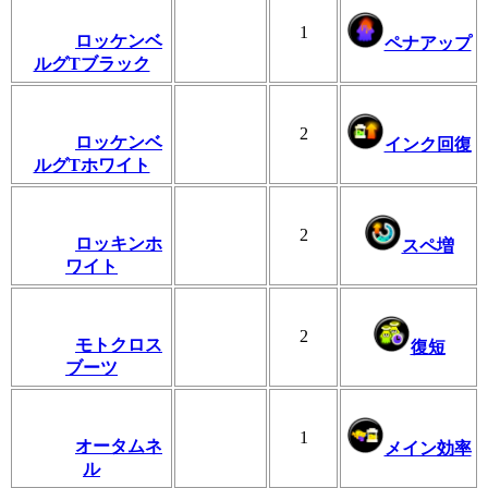
1
ロッケンベ
ペナアップ
ルグTブラック
2
ロッケンベ
インク回復
ルグTホワイト
2
ロッキンホ
スペ増
ワイト
2
モトクロス
復短
ブーツ
1
オータムネ
メイン効率
ル