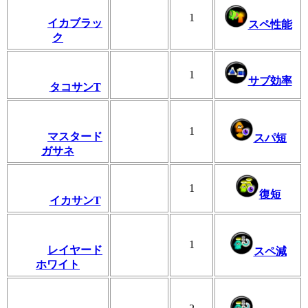
1
イカブラッ
スペ性能
ク
1
サブ効率
タコサンT
1
マスタード
スパ短
ガサネ
1
復短
イカサンT
1
レイヤード
スペ減
ホワイト