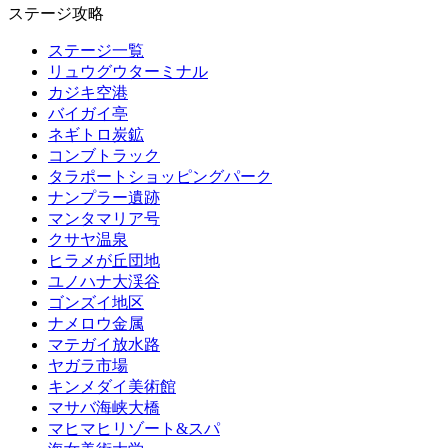
ステージ攻略
ステージ一覧
リュウグウターミナル
カジキ空港
バイガイ亭
ネギトロ炭鉱
コンブトラック
タラポートショッピングパーク
ナンプラー遺跡
マンタマリア号
クサヤ温泉
ヒラメが丘団地
ユノハナ大渓谷
ゴンズイ地区
ナメロウ金属
マテガイ放水路
ヤガラ市場
キンメダイ美術館
マサバ海峡大橋
マヒマヒリゾート&スパ