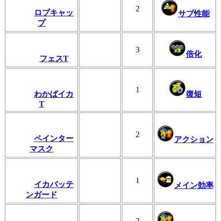
2
ロブキャッ
サブ性能
プ
3
倍化
フェスT
1
わかばイカ
復短
T
2
ペインター
アクション
マスク
1
イカバッテ
メイン効率
ンガード
2