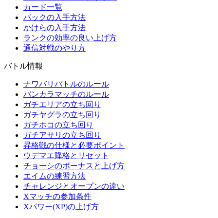
カード一覧
パックの入手方法
かけらの入手方法
ランクの効率の良い上げ方
通信対戦のやり方
バトル情報
ナワバリバトルのルール
バンカラマッチのルール
ガチエリアの立ち回り
ガチヤグラの立ち回り
ガチホコの立ち回り
ガチアサリの立ち回り
昇格戦の仕様と必要ポイント
ウデマエ降格とリセット
チョーシのボーナスと上げ方
エイムの練習方法
チャレンジとオープンの違い
Xマッチの参加条件
Xパワー(XP)の上げ方