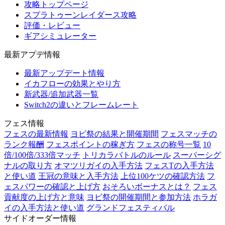
攻略トップページ
スプラトゥーンレイダース攻略
評価・レビュー
ギアシミュレーター
最新アプデ情報
最新アップデート情報
イカフローの効果とやり方
新武器/追加武器一覧
Switch2の違いとフレームレート
フェス情報
フェスの最新情報
ヨビ祭の結果と開催期間
フェスマッチの
ランク報酬
フェスポイントの稼ぎ方
フェスの称号一覧
10
倍/100倍/333倍マッチ
トリカラバトルのルール
スーパーシグ
ナルの取り方
オマツリガイの入手方法
フェスTの入手方法
と使い道
王冠の意味と入手方法
上位100ケツの確認方法
フ
ェスパワーの確認と上げ方
おそろいボーナスとは？
フェス
貢献度の上げ方と意味
ヨビ祭の開催期間と参加方法
ホラガ
イの入手方法と使い道
グランドフェスティバル
サイドオーダー情報