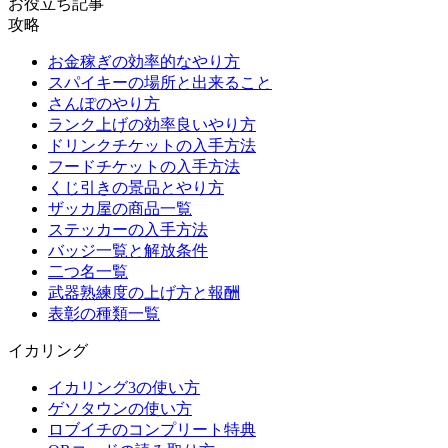
お役立ち記事
攻略
お金稼ぎの効率的なやり方
スパイキーの場所と出来ること
さんぽのやり方
ランク上げの効率良いやり方
ドリンクチケットの入手方法
フードチケットの入手方法
くじ引きの景品とやり方
ザッカ屋の商品一覧
ステッカーの入手方法
バッジ一覧と解放条件
二つ名一覧
武器熟練度の上げ方と報酬
表彰の種類一覧
イカリング
イカリング3の使い方
ゲソタウンの使い方
ロブイチのコンプリート特典