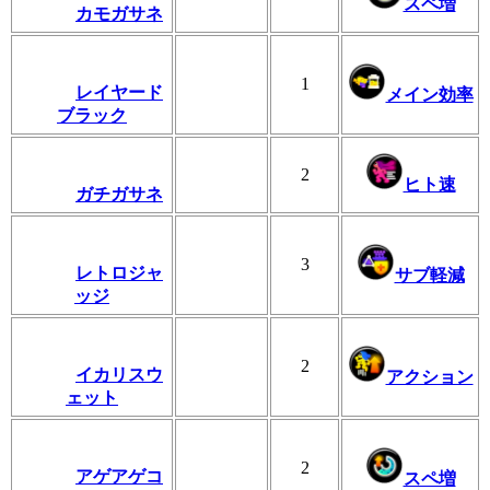
スペ増
カモガサネ
1
レイヤード
メイン効率
ブラック
2
ヒト速
ガチガサネ
3
レトロジャ
サブ軽減
ッジ
2
イカリスウ
アクション
ェット
2
アゲアゲコ
スペ増