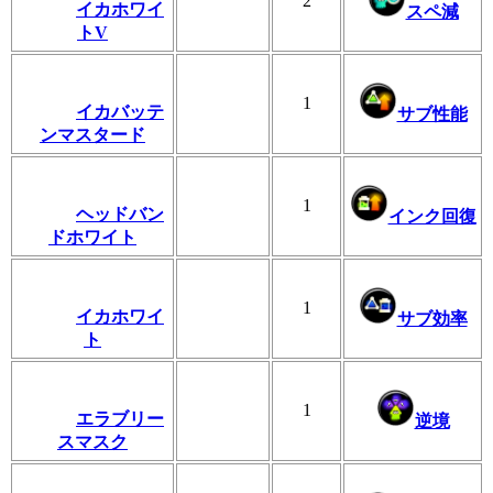
2
イカホワイ
スペ減
トV
1
イカバッテ
サブ性能
ンマスタード
1
ヘッドバン
インク回復
ドホワイト
1
イカホワイ
サブ効率
ト
1
エラブリー
逆境
スマスク