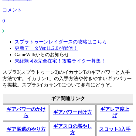
コメント
0
スプラトゥーンレイダースの攻略はこちら
更新データVer.11.2.0が配信！
GameWithからのお知らせ
未経験可&完全在宅！攻略ライター募集！
スプラ3(スプラトゥーン3)のイカサンTのギアパワーと入手
方法です。イカサンT」の入手方法や付きやすいギアパワー
を掲載。スプラ3イカサンTについて参考にどうぞ。
ギア関連リンク
ギアパワーのかけ
ギアレア度上
ギアパワー付け方
ら
げ
ギアスロの増やし
ギア厳選のやり方
スロット3入手
方