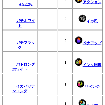
アクション
AGE262
2
ガチホワイ
イカ忍
ト
2
ガチブラッ
ペナアップ
ク
1
バトロング
インク回復
ホワイト
1
イカバッテ
リベンジ
ンロング
1