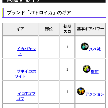
ブランド「バトロイカ」のギア
初期
ギア
部位
基本ギアパワー
スロ
1
イカバケッ
スペ減
ト
1
サキイカホ
復短
ワイト
1
イコTゴブ
アクション
ゴブ