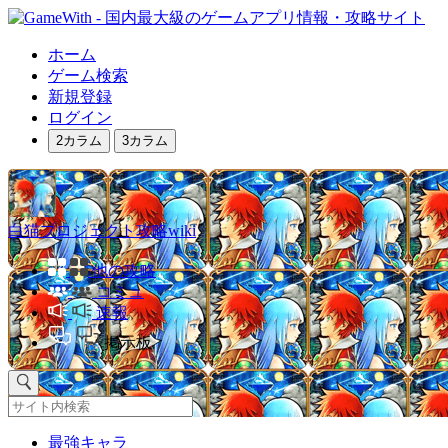
ホーム
ゲーム検索
新規登録
ログイン
2カラム
3カラム
白猫プロジェクト攻略wiki
他の攻略
コミュ
速報
掲示板
最強キャラ