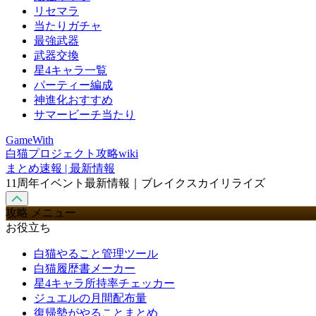
リセマラ
当たりガチャ
最強武器
武器交換
星4キャラ一覧
パーティー編成
神進化おすすめ
サマービーチ当たり
GameWith
白猫プロジェクト攻略wiki
まとめ速報 | 最新情報
11周年イベント最新情報｜ブレイクスカイリライズ
攻略 メニュー
お役立ち
白猫やること管理ツール
白猫履歴書メーカー
星4キャラ所持率チェッカー
ジュエルの月間配布量
復帰勢がやることまとめ