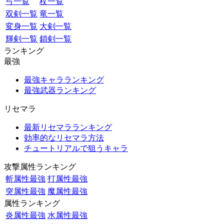
弓一覧
杖一覧
双剣一覧
竜一覧
変身一覧
大剣一覧
輝剣一覧
鎖剣一覧
ランキング
最強
最強キャラランキング
最強武器ランキング
リセマラ
最新リセマラランキング
効率的なリセマラ方法
チュートリアルで狙うキャラ
攻撃属性ランキング
斬属性最強
打属性最強
突属性最強
魔属性最強
属性ランキング
炎属性最強
水属性最強