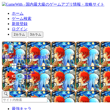
ホーム
ゲーム検索
新規登録
ログイン
2カラム
3カラム
白猫プロジェクト攻略wiki
他の攻略
コミュ
速報
掲示板
最強キャラ