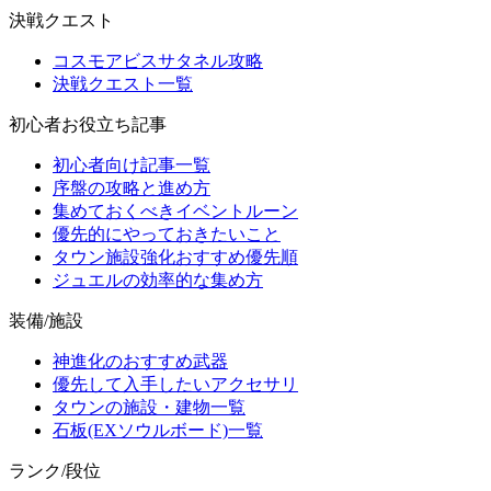
決戦クエスト
コスモアビスサタネル攻略
決戦クエスト一覧
初心者お役立ち記事
初心者向け記事一覧
序盤の攻略と進め方
集めておくべきイベントルーン
優先的にやっておきたいこと
タウン施設強化おすすめ優先順
ジュエルの効率的な集め方
装備/施設
神進化のおすすめ武器
優先して入手したいアクセサリ
タウンの施設・建物一覧
石板(EXソウルボード)一覧
ランク/段位