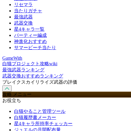
リセマラ
当たりガチャ
最強武器
武器交換
星4キャラ一覧
パーティー編成
神進化おすすめ
サマービーチ当たり
GameWith
白猫プロジェクト攻略wiki
最強武器ランキング
武器交換おすすめランキング
ブレイクスカイリライズ武器の評価
攻略 メニュー
お役立ち
白猫やること管理ツール
白猫履歴書メーカー
星4キャラ所持率チェッカー
ジュエルの月間配布量