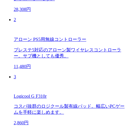
28,308円
2
アローン PS5用無線コントローラー
プレステ5対応のアローン製ワイヤレスコントローラ
ー。サブ機としても優秀。
11,480円
3
Logicool G F310r
コスパ抜群のロジクール製有線パッド。幅広いPCゲー
ムを手軽に楽しめます。
2,860円