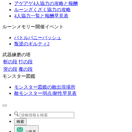
アゲアゲ4人協力の攻略と報酬
ルーンざくざく協力の攻略
4人協力一覧と報酬早見表
ルーンメモリー開催イベント
バトルバニーバッシュ
叛逆のギルティ2
武器練磨の塔
斬の段
打の段
突の段
魔の段
モンスター図鑑
モンスター図鑑の敵出現場所
敵モンスター弱点/耐性早見表
検索
ご意見