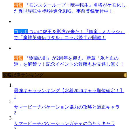
特集
『モンスターループ：獣神転生』名将がケモ化し
た異世界転生×獣神進化RPG。事前登録受付中！
コラボ
ついに虎王＆影虎が来た！『鋼嵐 - メカラシ』
で「魔神英雄伝ワタル」コラボ後半が開催！
特集
『鈴蘭の剣』が2周年を迎え、新章「氷と血の
道」を解禁ッ！記念イベントの報酬もお見逃し無く！
攻略記事ランキング
最強キャラランキング【水着2026キャラ順位確定！】
1
サマービーチバケーション協力の攻略と適正キャラ
2
サマービーチバケーションガチャの当たりキャラ