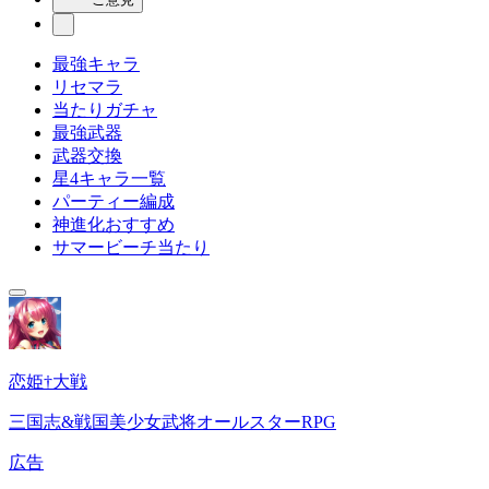
最強キャラ
リセマラ
当たりガチャ
最強武器
武器交換
星4キャラ一覧
パーティー編成
神進化おすすめ
サマービーチ当たり
恋姫†大戦
三国志&戦国美少女武将オールスターRPG
広告