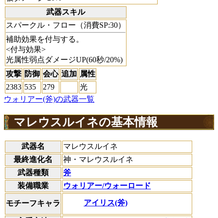
武器スキル
スパークル・フロー（消費SP:30）
補助効果を付与する。
<付与効果>
光属性弱点ダメージUP(60秒/20%)
攻撃
防御
会心
追加
属性
2383
535
279
光
ウォリアー(斧)の武器一覧
マレウスルイネの基本情報
武器名
マレウスルイネ
最終進化名
神・マレウスルイネ
武器種類
斧
装備職業
ウォリアー/ウォーロード
アイリス(斧)
モチーフキャラ