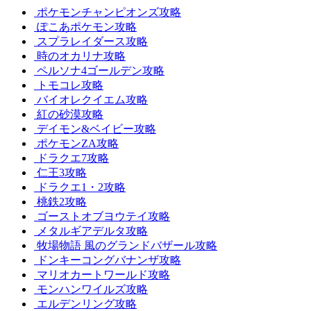
ポケモンチャンピオンズ攻略
ぽこあポケモン攻略
スプラレイダース攻略
時のオカリナ攻略
ペルソナ4ゴールデン攻略
トモコレ攻略
バイオレクイエム攻略
紅の砂漠攻略
デイモン&ベイビー攻略
ポケモンZA攻略
ドラクエ7攻略
仁王3攻略
ドラクエ1・2攻略
桃鉄2攻略
ゴーストオブヨウテイ攻略
メタルギアデルタ攻略
牧場物語 風のグランドバザール攻略
ドンキーコングバナンザ攻略
マリオカートワールド攻略
モンハンワイルズ攻略
エルデンリング攻略