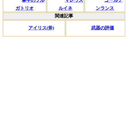
掌中のプル
マレウス
ゴールデ
ガトリオ
ルイネ
ンランス
関連記事
アイリス(斧)
武器の評価