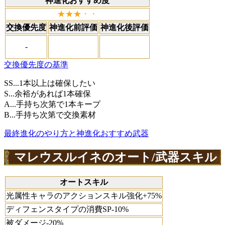
神進化おすすめ度
★★★・・
交換優先度
神進化前評価
神進化後評価
-
交換優先度の基準
SS...1本以上は確保したい
S...余裕があれば1本確保
A...手持ち次第で1本キープ
B...手持ち次第で交換素材
最終進化のやり方と神進化おすすめ武器
マレウスルイネのオート/武器スキル
オートスキル
光属性キャラのアクションスキル強化+75%
ディフェンスタイプの消費SP-10%
被ダメージ-20%