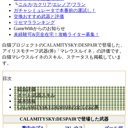
┗
ニルカ
/
カクリア
/
エレノア
/
フラン
ガチャシミュレータで本番前の運試し！
交換おすすめ武器と評価
リセマラランキング
GameWithからのお知らせ
未経験可&完全在宅！攻略ライター募集！
白猫プロジェクトのCALAMITYSKY:DESPAIRで登場した、
アイリスモチーフ武器(斧)「マレウスルイネ」の評価です。
白猫マレウスルイネのスキル、ステータスも掲載していま
す。
目次
総合評価
オート/武器スキル
基本情報
CALAMITYSKY:DESPAIRの全ての記事
CALAMITYSKY:DESPAIRで登場した武器