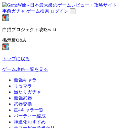
事前ガチャ
ゲーム検索
ログイン
白猫プロジェクト攻略wiki
掲示板Q&A
トップに戻る
ゲーム攻略一覧を見る
最強キャラ
リセマラ
当たりガチャ
最強武器
武器交換
星4キャラ一覧
パーティー編成
神進化おすすめ
サマービーチ当たり