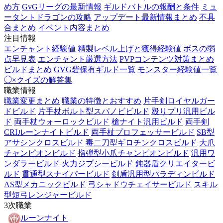
め方
GvGリーグの最新情報
ギルドバトルの報酬と条件
ミュ
ータントドラゴンの攻略
アップデート最新情報まとめ
不具
合まとめ
イベント内容まとめ
注目情報
エンチャント経験値
精製レベル上げと獲得経験値
ボスの弱
点早見表
エンチャント厳選方法
PVPコンテンツ対策まとめ
ビルドまとめ
GVG砦保有ギルド一覧
モンスター経験値一覧
◯×クイズの解答集
職業情報
職業変更まとめ
職業の特徴とおすすめ
片手剣ロイヤルガー
ドビルド
片手杖ボルト型スパノビビルド
殴りプリ汎用ビル
ド
両手杖ウォーロックビルド
槍ナイト汎用ビルド
両手剣
CRIルーンナイトビルド
両手杖プロフェッサービルド
SB型
アサシンクロスビルド
毒二刀型ギロチンクロスビルド
大爪
チャンピオンビルド
指弾型小爪チャンピオンビルド
汎用ワ
ンダラービルド
火力ジプシービルド
鈍器盾クリエイタービ
ルド
貫通型スナイパービルド
剣盾汎用型パラディンビルド
AS型メカニックビルド
弓シャドウチェイサービルド
スキル
型短弓レンジャービルド
3次職業
ルーンナイト