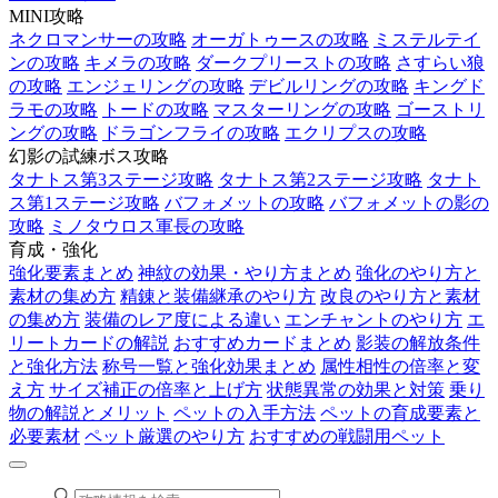
MINI攻略
ネクロマンサーの攻略
オーガトゥースの攻略
ミステルテイ
ンの攻略
キメラの攻略
ダークプリーストの攻略
さすらい狼
の攻略
エンジェリングの攻略
デビルリングの攻略
キングド
ラモの攻略
トードの攻略
マスターリングの攻略
ゴーストリ
ングの攻略
ドラゴンフライの攻略
エクリプスの攻略
幻影の試練ボス攻略
タナトス第3ステージ攻略
タナトス第2ステージ攻略
タナト
ス第1ステージ攻略
バフォメットの攻略
バフォメットの影の
攻略
ミノタウロス軍長の攻略
育成・強化
強化要素まとめ
神紋の効果・やり方まとめ
強化のやり方と
素材の集め方
精錬と装備継承のやり方
改良のやり方と素材
の集め方
装備のレア度による違い
エンチャントのやり方
エ
リートカードの解説
おすすめカードまとめ
影装の解放条件
と強化方法
称号一覧と強化効果まとめ
属性相性の倍率と変
え方
サイズ補正の倍率と上げ方
状態異常の効果と対策
乗り
物の解説とメリット
ペットの入手方法
ペットの育成要素と
必要素材
ペット厳選のやり方
おすすめの戦闘用ペット