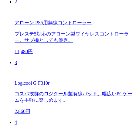
2
アローン PS5用無線コントローラー
プレステ5対応のアローン製ワイヤレスコントローラ
ー。サブ機としても優秀。
11,480円
3
Logicool G F310r
コスパ抜群のロジクール製有線パッド。幅広いPCゲー
ムを手軽に楽しめます。
2,860円
4