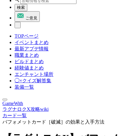
検索
ご意見
TOPページ
イベントまとめ
最新アプデ情報
職業まとめ
ビルドまとめ
経験値まとめ
エンチャント場所
◯×クイズ解答集
装備一覧
GameWith
ラグナロクX攻略wiki
カード一覧
バフォメットカード［破滅］の効果と入手方法