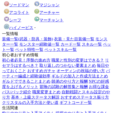
ソードマン
マジシャン
アコライト
アーチャー
シーフ
マーチャント
-
ハイノービス
一覧情報
装備一覧(武器・防具・装飾)
衣装・見た目装備一覧
モンス
ター一覧
モンスター経験値一覧
カード一覧
スキル一覧
ペッ
ト一覧
ペット特性一覧
ペットスキル一覧
初心者おすすめ情報
初心者必見！序盤の進め方
職業と性別の変更はできる？
リ
セマラはするべき？
取り返しのつかない要素まとめ
毎日や
っておくこと
おすすめガチャ
オーディンの祝福の使い方
パ
ーティー編成と経験値効率
ギルドの加入と作成方法まとめ
ギルドでできることまとめ
師弟のやり方と報酬
NPCの好感
度を上げるメリット
冒険の試験の解答集と報酬
お得な課金
パス/パック紹介
職業変更まとめ
自動戦闘とスキル設定のや
り方
基本・上級ステータス解説
おすすめステータス振り方
クリスタルの入手方法と使い道
ギフトコード一覧
生活関連