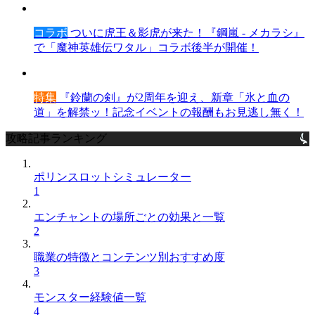
コラボ
ついに虎王＆影虎が来た！『鋼嵐 - メカラシ』
で「魔神英雄伝ワタル」コラボ後半が開催！
特集
『鈴蘭の剣』が2周年を迎え、新章「氷と血の
道」を解禁ッ！記念イベントの報酬もお見逃し無く！
攻略記事ランキング
ポリンスロットシミュレーター
1
エンチャントの場所ごとの効果と一覧
2
職業の特徴とコンテンツ別おすすめ度
3
モンスター経験値一覧
4