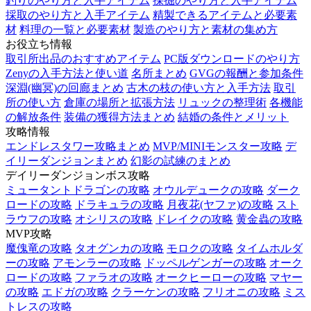
釣りのやり方と入手アイテム
採掘のやり方と入手アイテム
採取のやり方と入手アイテム
精製できるアイテムと必要素
材
料理の一覧と必要素材
製造のやり方と素材の集め方
お役立ち情報
取引所出品のおすすめアイテム
PC版ダウンロードのやり方
Zenyの入手方法と使い道
名所まとめ
GVGの報酬と参加条件
深淵(幽冥)の回廊まとめ
古木の枝の使い方と入手方法
取引
所の使い方
倉庫の場所と拡張方法
リュックの整理術
各機能
の解放条件
装備の獲得方法まとめ
結婚の条件とメリット
攻略情報
エンドレスタワー攻略まとめ
MVP/MINIモンスター攻略
デ
イリーダンジョンまとめ
幻影の試練のまとめ
デイリーダンジョンボス攻略
ミュータントドラゴンの攻略
オウルデュークの攻略
ダーク
ロードの攻略
ドラキュラの攻略
月夜花(ヤファ)の攻略
スト
ラウフの攻略
オシリスの攻略
ドレイクの攻略
黄金蟲の攻略
MVP攻略
魔傀竜の攻略
タオグンカの攻略
モロクの攻略
タイムホルダ
ーの攻略
アモンラーの攻略
ドッペルゲンガーの攻略
オーク
ロードの攻略
ファラオの攻略
オークヒーローの攻略
マヤー
の攻略
エドガの攻略
クラーケンの攻略
フリオニの攻略
ミス
トレスの攻略