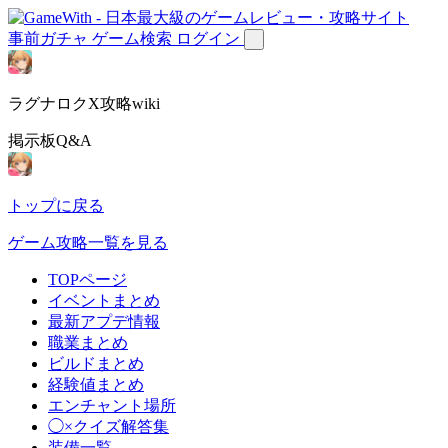
事前ガチャ
ゲーム検索
ログイン
ラグナロクX攻略wiki
掲示板Q&A
トップに戻る
ゲーム攻略一覧を見る
TOPページ
イベントまとめ
最新アプデ情報
職業まとめ
ビルドまとめ
経験値まとめ
エンチャント場所
◯×クイズ解答集
装備一覧