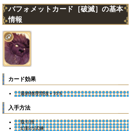
バフォメットカード［破滅］の基本
情報
カード効果
最終物理増強＋10％
入手方法
取引所
幻影の試練