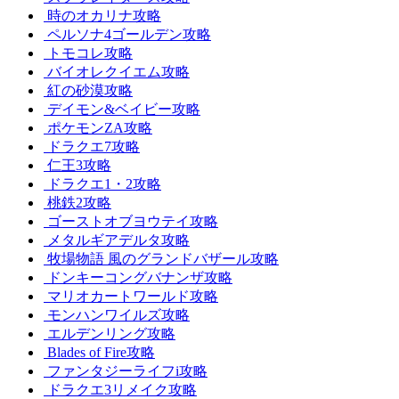
時のオカリナ攻略
ペルソナ4ゴールデン攻略
トモコレ攻略
バイオレクイエム攻略
紅の砂漠攻略
デイモン&ベイビー攻略
ポケモンZA攻略
ドラクエ7攻略
仁王3攻略
ドラクエ1・2攻略
桃鉄2攻略
ゴーストオブヨウテイ攻略
メタルギアデルタ攻略
牧場物語 風のグランドバザール攻略
ドンキーコングバナンザ攻略
マリオカートワールド攻略
モンハンワイルズ攻略
エルデンリング攻略
Blades of Fire攻略
ファンタジーライフi攻略
ドラクエ3リメイク攻略