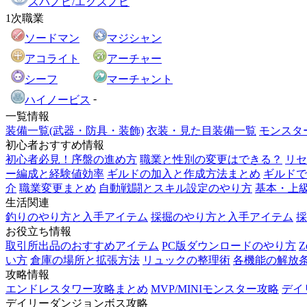
スパノビ/エクスノビ
1次職業
ソードマン
マジシャン
アコライト
アーチャー
シーフ
マーチャント
-
ハイノービス
一覧情報
装備一覧(武器・防具・装飾)
衣装・見た目装備一覧
モンスタ
初心者おすすめ情報
初心者必見！序盤の進め方
職業と性別の変更はできる？
リセ
ー編成と経験値効率
ギルドの加入と作成方法まとめ
ギルドで
介
職業変更まとめ
自動戦闘とスキル設定のやり方
基本・上
生活関連
釣りのやり方と入手アイテム
採掘のやり方と入手アイテム
採
お役立ち情報
取引所出品のおすすめアイテム
PC版ダウンロードのやり方
い方
倉庫の場所と拡張方法
リュックの整理術
各機能の解放
攻略情報
エンドレスタワー攻略まとめ
MVP/MINIモンスター攻略
デイ
デイリーダンジョンボス攻略