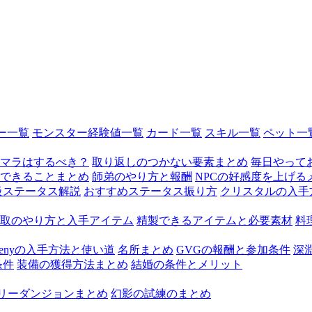
ー一覧
モンスター経験値一覧
カード一覧
スキル一覧
ペット一
マラはするべき？
取り返しのつかない要素まとめ
毎日やって
できることまとめ
師弟のやり方と報酬
NPCの好感度を上げる
級ステータス解説
おすすめステータス振り方
クリスタルの入手
取のやり方と入手アイテム
精製できるアイテムと必要素材
料
Zenyの入手方法と使い道
名所まとめ
GVGの報酬と参加条件
深
条件
装備の獲得方法まとめ
結婚の条件とメリット
リーダンジョンまとめ
幻影の試練のまとめ