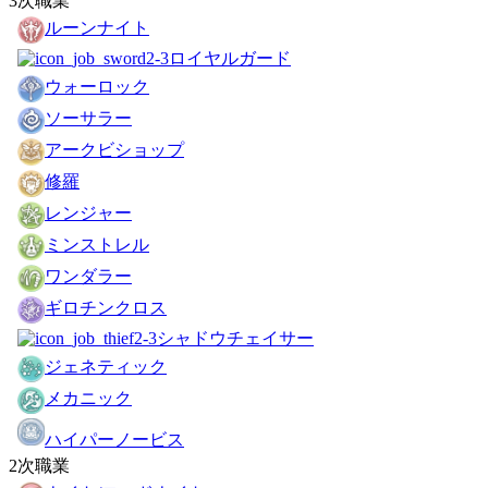
3次職業
ルーンナイト
ロイヤルガード
ウォーロック
ソーサラー
アークビショップ
修羅
レンジャー
ミンストレル
ワンダラー
ギロチンクロス
シャドウチェイサー
ジェネティック
メカニック
ハイパーノービス
2次職業