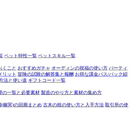
覧
ペット特性一覧
ペットスキル一覧
おくこと
おすすめガチャ
オーディンの祝福の使い方
パーティ
メリット
冒険の試験の解答集と報酬
お得な課金パス/パック紹
方法と使い道
ギフトコード一覧
理の一覧と必要素材
製造のやり方と素材の集め方
淵(幽冥)の回廊まとめ
古木の枝の使い方と入手方法
取引所の使