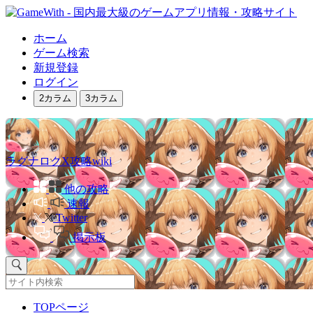
ホーム
ゲーム検索
新規登録
ログイン
2カラム
3カラム
ラグナロクX攻略wiki
他の攻略
速報
Twitter
掲示板
TOPページ