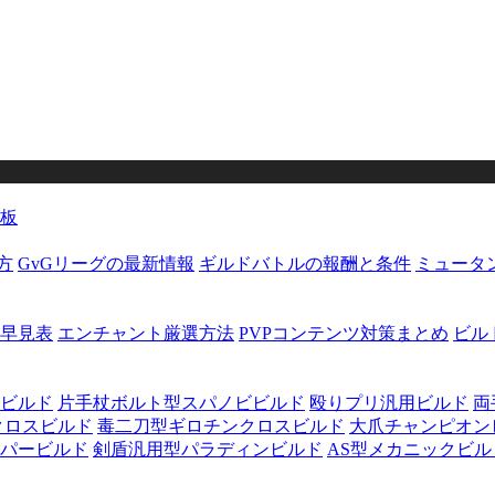
板
方
GvGリーグの最新情報
ギルドバトルの報酬と条件
ミュータ
早見表
エンチャント厳選方法
PVPコンテンツ対策まとめ
ビル
ビルド
片手杖ボルト型スパノビビルド
殴りプリ汎用ビルド
両
クロスビルド
毒二刀型ギロチンクロスビルド
大爪チャンピオン
パービルド
剣盾汎用型パラディンビルド
AS型メカニックビル