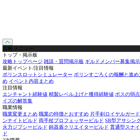
攻略 メニュー
トップ・掲示板
攻略トップページ
雑談・質問掲示板
ギルドメンバー募集掲示
最新イベント/注目情報
ポリンスロットシミュレーター
ポリンすごろくの報酬と進め
め
イベント内容まとめ
注目情報
エンチャント経験値
精製レベル上げと獲得経験値
ボスの弱点
イズの解答集
職業情報
職業変更まとめ
職業の特徴とおすすめ
片手剣ロイヤルガード
ンナイトビルド
両手杖プロフェッサービルド
SB型アサシン
火力ジプシービルド
鈍器盾クリエイタービルド
貫通型スナイ
ド