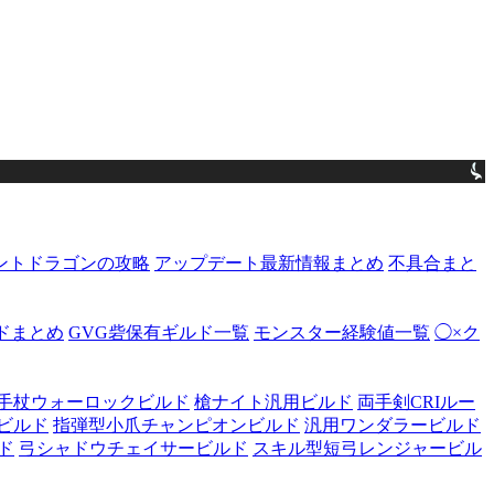
ントドラゴンの攻略
アップデート最新情報まとめ
不具合まと
ドまとめ
GVG砦保有ギルド一覧
モンスター経験値一覧
◯×ク
手杖ウォーロックビルド
槍ナイト汎用ビルド
両手剣CRIルー
ビルド
指弾型小爪チャンピオンビルド
汎用ワンダラービルド
ド
弓シャドウチェイサービルド
スキル型短弓レンジャービル