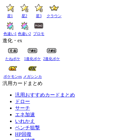
星1
星2
星3
クラウン
色違い1
色違い2
プロモ
進化・ex
たねポケ
1進化ポケ
2進化ポケ
ポケモンex
メガシンカ
汎用カードまとめ
汎用おすすめカードまとめ
ドロー
サーチ
エネ加速
いれかえ
ベンチ狙撃
HP回復