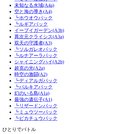
未知なる水域(A4a)
空と海の導き(A4)
┗ホウオウパック
┗ルギアパック
イーブイガーデン(A3b)
異次元クライシス(A3a)
双天の守護者(A3)
┗ソルガレオパック
┗ルナアーラパック
シャイニングハイ(A2b)
超克の光(A2a)
時空の激闘(A2)
┗ディアルガパック
┗パルキアパック
幻のいる島(A1a)
最強の遺伝子(A1)
┗リザードンパック
┗ミュウツーパック
┗ピカチュウパック
ひとりでバトル