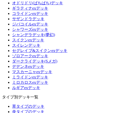
オドリドリ(ぱちぱち)デッキ
ギラティナexデッキ
コライドンexデッキ
サザンドラデッキ
ジバコイルexデッキ
シャワーズexデッキ
シャンデラデッキ(夢幻)
スイクンexデッキ
スイレンデッキ
セグレイブ&スイクンexデッキ
ゾロアークexデッキ
ダークライデッキ(Sメガ)
デデンネexデッキ
マスカーニャexデッキ
ミライドンexデッキ
ミロカロスexデッキ
ルギアexデッキ
タイプ別デッキ一覧
草タイプのデッキ
炎タイプのデッキ