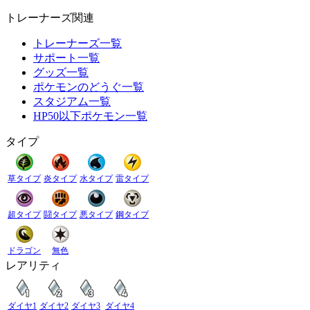
トレーナーズ関連
トレーナーズ一覧
サポート一覧
グッズ一覧
ポケモンのどうぐ一覧
スタジアム一覧
HP50以下ポケモン一覧
タイプ
草タイプ
炎タイプ
水タイプ
雷タイプ
超タイプ
闘タイプ
悪タイプ
鋼タイプ
ドラゴン
無色
レアリティ
ダイヤ1
ダイヤ2
ダイヤ3
ダイヤ4