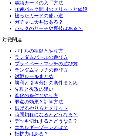
英語カードの入手方法
10連パック開封のメリットと値段
被ったカードの使い道
ガチャに天井はある？
パックのサーチや裏技はある？
対戦関連
バトルの種類とやり方
ランダムバトルの遊び方
プライベートマッチの遊び方
ランダムマッチの遊び方
対戦ルールまとめ
勝利と引き分けの条件まとめ
先攻と後攻の違い
進化の条件とやり方
弱点の効果と計算方法
逃げるやり方とメリット
時間切れになるとどうなる？
デッキ切れするとどうなる？
エネルギーゾーンとは？
抵抗力はある？