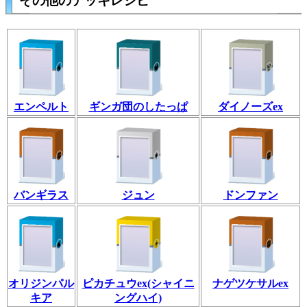
その他のデッキレシピ
エンペルト
ギンガ団のしたっぱ
ダイノーズex
バンギラス
ジュン
ドンファン
オリジンパル
ピカチュウex(シャイニ
ナゲツケサルex
キア
ングハイ)