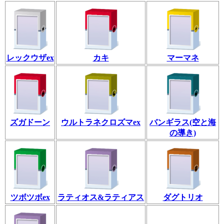
レックウザex
カキ
マーマネ
ズガドーン
ウルトラネクロズマex
バンギラス(空と海
の導き)
ツボツボex
ラティオス&ラティアス
ダグトリオ