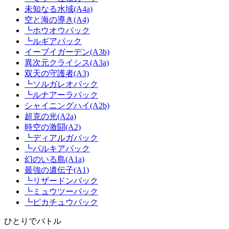
未知なる水域(A4a)
空と海の導き(A4)
┗ホウオウパック
┗ルギアパック
イーブイガーデン(A3b)
異次元クライシス(A3a)
双天の守護者(A3)
┗ソルガレオパック
┗ルナアーラパック
シャイニングハイ(A2b)
超克の光(A2a)
時空の激闘(A2)
┗ディアルガパック
┗パルキアパック
幻のいる島(A1a)
最強の遺伝子(A1)
┗リザードンパック
┗ミュウツーパック
┗ピカチュウパック
ひとりでバトル