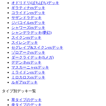
オドリドリ(ぱちぱち)デッキ
ギラティナexデッキ
コライドンexデッキ
サザンドラデッキ
ジバコイルexデッキ
シャワーズexデッキ
シャンデラデッキ(夢幻)
スイクンexデッキ
スイレンデッキ
セグレイブ&スイクンexデッキ
ゾロアークexデッキ
ダークライデッキ(Sメガ)
デデンネexデッキ
マスカーニャexデッキ
ミライドンexデッキ
ミロカロスexデッキ
ルギアexデッキ
タイプ別デッキ一覧
草タイプのデッキ
炎タイプのデッキ