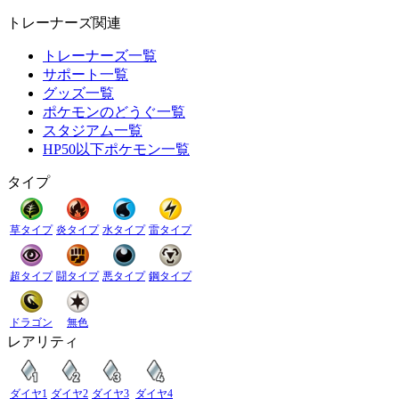
トレーナーズ関連
トレーナーズ一覧
サポート一覧
グッズ一覧
ポケモンのどうぐ一覧
スタジアム一覧
HP50以下ポケモン一覧
タイプ
草タイプ
炎タイプ
水タイプ
雷タイプ
超タイプ
闘タイプ
悪タイプ
鋼タイプ
ドラゴン
無色
レアリティ
ダイヤ1
ダイヤ2
ダイヤ3
ダイヤ4