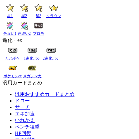
星1
星2
星3
クラウン
色違い1
色違い2
プロモ
進化・ex
たねポケ
1進化ポケ
2進化ポケ
ポケモンex
メガシンカ
汎用カードまとめ
汎用おすすめカードまとめ
ドロー
サーチ
エネ加速
いれかえ
ベンチ狙撃
HP回復