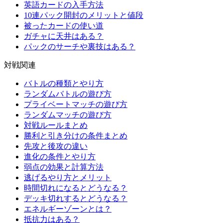
英語カードの入手方法
10連パック開封のメリットと値段
被ったカードの使い道
ガチャに天井はある？
パックのサーチや裏技はある？
対戦関連
バトルの種類とやり方
ランダムバトルの遊び方
プライベートマッチの遊び方
ランダムマッチの遊び方
対戦ルールまとめ
勝利と引き分けの条件まとめ
先攻と後攻の違い
進化の条件とやり方
弱点の効果と計算方法
逃げるやり方とメリット
時間切れになるとどうなる？
デッキ切れするとどうなる？
エネルギーゾーンとは？
抵抗力はある？