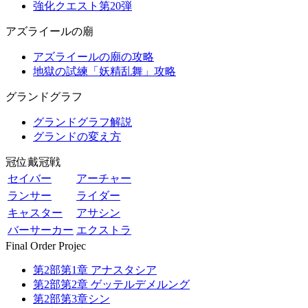
強化クエスト第20弾
アズライールの廟
アズライールの廟の攻略
地獄の試練「妖精乱舞」攻略
グランドグラフ
グランドグラフ解説
グランドの変え方
冠位戴冠戦
セイバー
アーチャー
ランサー
ライダー
キャスター
アサシン
バーサーカー
エクストラ
Final Order Projec
第2部第1章 アナスタシア
第2部第2章 ゲッテルデメルング
第2部第3章シン