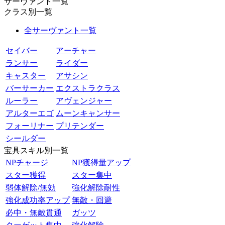
サーヴァント一覧
クラス別一覧
全サーヴァント一覧
セイバー
アーチャー
ランサー
ライダー
キャスター
アサシン
バーサーカー
エクストラクラス
ルーラー
アヴェンジャー
アルターエゴ
ムーンキャンサー
フォーリナー
プリテンダー
シールダー
宝具スキル別一覧
NPチャージ
NP獲得量アップ
スター獲得
スター集中
弱体解除/無効
強化解除耐性
強化成功率アップ
無敵・回避
必中・無敵貫通
ガッツ