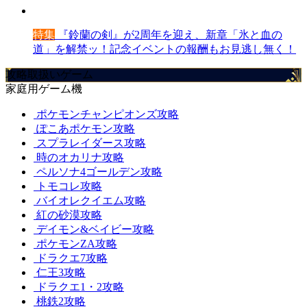
特集
『鈴蘭の剣』が2周年を迎え、新章「氷と血の
道」を解禁ッ！記念イベントの報酬もお見逃し無く！
攻略取扱いゲーム
家庭用ゲーム機
ポケモンチャンピオンズ攻略
ぽこあポケモン攻略
スプラレイダース攻略
時のオカリナ攻略
ペルソナ4ゴールデン攻略
トモコレ攻略
バイオレクイエム攻略
紅の砂漠攻略
デイモン&ベイビー攻略
ポケモンZA攻略
ドラクエ7攻略
仁王3攻略
ドラクエ1・2攻略
桃鉄2攻略