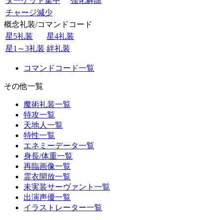
ターゲット集中
強化解除
チャージ減少
概念礼装/コマンドコード
星5礼装
星4礼装
星1～3礼装
絆礼装
コマンドコード一覧
その他一覧
魔術礼装一覧
特攻一覧
天地人一覧
特性一覧
エネミーデータ一覧
身長/体重一覧
再臨画像一覧
霊衣開放一覧
未実装サーヴァント一覧
出演声優一覧
イラストレーター一覧