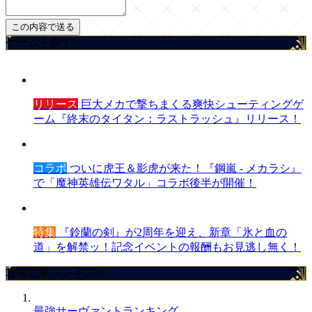
ゲームを探す
リリース
巨大メカで撃ちまくる爽快シューティングゲ
ーム『終末のタイタン：ラストラッシュ』リリース！
コラボ
ついに虎王＆影虎が来た！『鋼嵐 - メカラシ』
で「魔神英雄伝ワタル」コラボ後半が開催！
特集
『鈴蘭の剣』が2周年を迎え、新章「氷と血の
道」を解禁ッ！記念イベントの報酬もお見逃し無く！
攻略記事ランキング
最強サーヴァントランキング