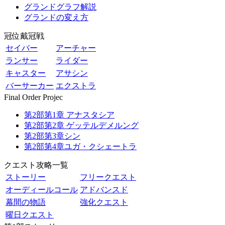
グランドグラフ解説
グランドの変え方
冠位戴冠戦
セイバー
アーチャー
ランサー
ライダー
キャスター
アサシン
バーサーカー
エクストラ
Final Order Projec
第2部第1章 アナスタシア
第2部第2章 ゲッテルデメルング
第2部第3章シン
第2部第4章ユガ・クシェートラ
クエスト攻略一覧
ストーリー
フリークエスト
オーディールコール
アドバンスド
幕間の物語
強化クエスト
曜日クエスト