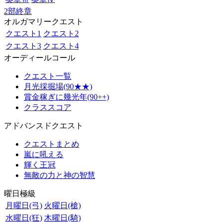
2部終章
オルガマリークエスト
クエスト1
クエスト2
クエスト3
クエスト4
オーディールコール
クエスト一覧
月光採掘場(90★★)
賞金稼ぎに幾光年(90++)
クラススコア
アドバンスドクエスト
クエストまとめ
嵐に吼える
輝く王冠
無敵の力と神の智慧
曜日極級
月曜日(弓)
火曜日(槍)
水曜日(狂)
木曜日(騎)