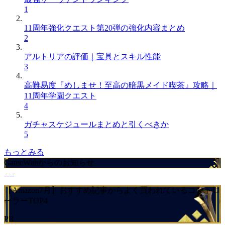
1
11周年強化クエスト第20弾の強化内容まとめ
2
アルトリアの評価｜宝具とスキル性能
3
高難易度『めしませ！至高の暗黒メイド喫茶』攻略｜
11周年学園クエスト
4
ガチャスケジュールまとめと引くべきか
5
もっとみる
GameWithからのお知らせ
【Amazon7月】おすすめ記事からよく買われているコントロ
ーラーTOP4
PR