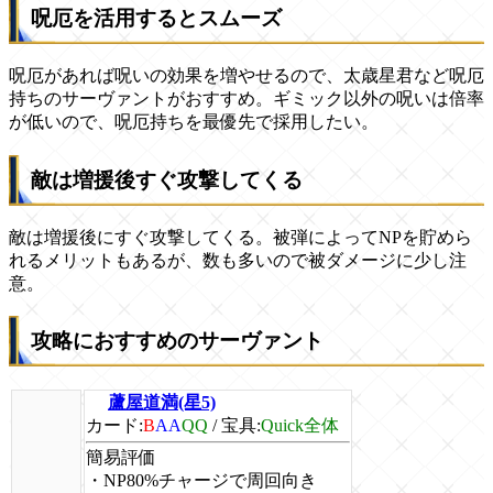
呪厄を活用するとスムーズ
呪厄があれば呪いの効果を増やせるので、太歳星君など呪厄
持ちのサーヴァントがおすすめ。ギミック以外の呪いは倍率
が低いので、呪厄持ちを最優先で採用したい。
敵は増援後すぐ攻撃してくる
敵は増援後にすぐ攻撃してくる。被弾によってNPを貯めら
れるメリットもあるが、数も多いので被ダメージに少し注
意。
攻略におすすめのサーヴァント
蘆屋道満(星5)
カード:
B
AA
QQ
/
宝具:
Quick全体
簡易評価
・NP80%チャージで周回向き