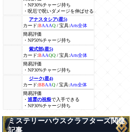
・NP30%チャージ持ち
・呪厄で呪いダメージを伸ばせる
アナスタシア(星5)
カード:
B
AAA
Q
/
宝具:
Arts全体
簡易評価
・NP50%チャージ持ち
紫式部(星5)
カード:
B
AA
QQ
/
宝具:
Arts全体
簡易評価
・NP30%チャージ持ち
ジーク(星4)
カード:
BB
AA
Q
/
宝具:
Arts全体
簡易評価
・
巡霊の祝祭
で入手できる
・NP30%チャージ持ち
ミステリーハウスクラフターズ関連
記事