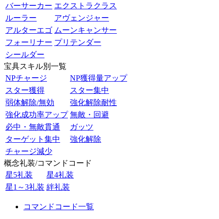
バーサーカー
エクストラクラス
ルーラー
アヴェンジャー
アルターエゴ
ムーンキャンサー
フォーリナー
プリテンダー
シールダー
宝具スキル別一覧
NPチャージ
NP獲得量アップ
スター獲得
スター集中
弱体解除/無効
強化解除耐性
強化成功率アップ
無敵・回避
必中・無敵貫通
ガッツ
ターゲット集中
強化解除
チャージ減少
概念礼装/コマンドコード
星5礼装
星4礼装
星1～3礼装
絆礼装
コマンドコード一覧