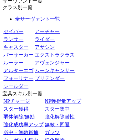
サーヴァント一覧
クラス別一覧
全サーヴァント一覧
セイバー
アーチャー
ランサー
ライダー
キャスター
アサシン
バーサーカー
エクストラクラス
ルーラー
アヴェンジャー
アルターエゴ
ムーンキャンサー
フォーリナー
プリテンダー
シールダー
宝具スキル別一覧
NPチャージ
NP獲得量アップ
スター獲得
スター集中
弱体解除/無効
強化解除耐性
強化成功率アップ
無敵・回避
必中・無敵貫通
ガッツ