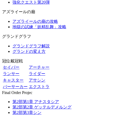
強化クエスト第20弾
アズライールの廟
アズライールの廟の攻略
地獄の試練「妖精乱舞」攻略
グランドグラフ
グランドグラフ解説
グランドの変え方
冠位戴冠戦
セイバー
アーチャー
ランサー
ライダー
キャスター
アサシン
バーサーカー
エクストラ
Final Order Projec
第2部第1章 アナスタシア
第2部第2章 ゲッテルデメルング
第2部第3章シン