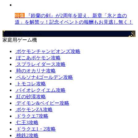
特集
『鈴蘭の剣』が2周年を迎え、新章「氷と血の
道」を解禁ッ！記念イベントの報酬もお見逃し無く！
攻略取扱いゲーム
家庭用ゲーム機
ポケモンチャンピオンズ攻略
ぽこあポケモン攻略
スプラレイダース攻略
時のオカリナ攻略
ペルソナ4ゴールデン攻略
トモコレ攻略
バイオレクイエム攻略
紅の砂漠攻略
デイモン&ベイビー攻略
ポケモンZA攻略
ドラクエ7攻略
仁王3攻略
ドラクエ1・2攻略
桃鉄2攻略