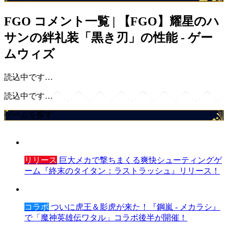
FGO
コメント一覧 | 【FGO】耀星のハ
サンの絆礼装「黒き刃」の性能 - ゲー
ムウィズ
読込中です…
読込中です…
ゲームを探す
リリース
巨大メカで撃ちまくる爽快シューティングゲ
ーム『終末のタイタン：ラストラッシュ』リリース！
コラボ
ついに虎王＆影虎が来た！『鋼嵐 - メカラシ』
で「魔神英雄伝ワタル」コラボ後半が開催！