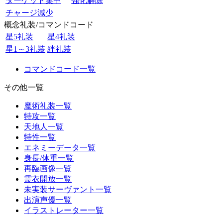
ターゲット集中
強化解除
チャージ減少
概念礼装/コマンドコード
星5礼装
星4礼装
星1～3礼装
絆礼装
コマンドコード一覧
その他一覧
魔術礼装一覧
特攻一覧
天地人一覧
特性一覧
エネミーデータ一覧
身長/体重一覧
再臨画像一覧
霊衣開放一覧
未実装サーヴァント一覧
出演声優一覧
イラストレーター一覧