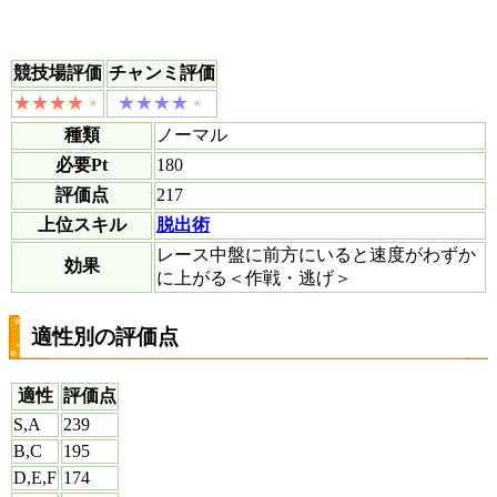
競技場評価
チャンミ評価
種類
ノーマル
必要Pt
180
評価点
217
上位スキル
脱出術
レース中盤に前方にいると速度がわずか
効果
に上がる＜作戦・逃げ＞
適性別の評価点
適性
評価点
S,A
239
B,C
195
D,E,F
174