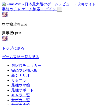
事前ガチャ
ゲーム検索
ログイン
ウマ娘攻略wiki
掲示板Q&A
トップに戻る
ゲーム攻略一覧を見る
選択肢チェッカー
完凸フレ掲示板
新シナリオ
リセマラ
最強ウマ娘
最強サポート
キャラ一覧
サポカ一覧
サポカ比較