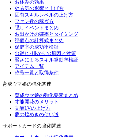
お休みの効果
やる気の影響と上げ方
固有スキルレベルの上げ方
ファン数の稼ぎ方
隠しイベントまとめ
お出かけの確率とタイミング
評価点の計算式まとめ
保健室の成功率検証
出遅れ･掛かりの原因と対策
賢さによるスキル発動率検証
アイテム一覧
称号一覧と取得条件
育成ウマ娘の強化関連
育成ウマ娘の強化要素まとめ
才能開花のメリット
覚醒LVの上げ方
夢の煌めきの使い道
サポートカードの強化関連