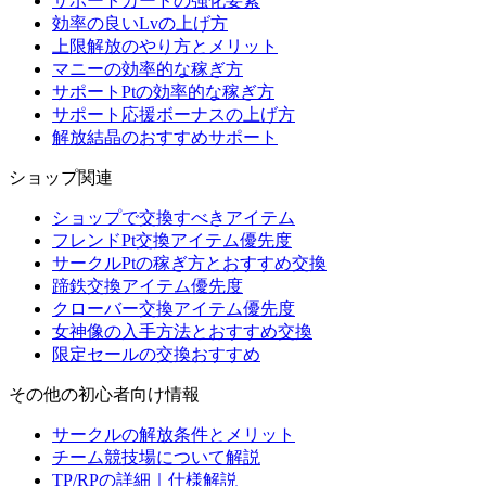
サポートカードの強化要素
効率の良いLvの上げ方
上限解放のやり方とメリット
マニーの効率的な稼ぎ方
サポートPtの効率的な稼ぎ方
サポート応援ボーナスの上げ方
解放結晶のおすすめサポート
ショップ関連
ショップで交換すべきアイテム
フレンドPt交換アイテム優先度
サークルPtの稼ぎ方とおすすめ交換
蹄鉄交換アイテム優先度
クローバー交換アイテム優先度
女神像の入手方法とおすすめ交換
限定セールの交換おすすめ
その他の初心者向け情報
サークルの解放条件とメリット
チーム競技場について解説
TP/RPの詳細｜仕様解説