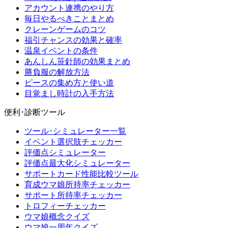
アカウント連携のやり方
毎日やるべきことまとめ
クレーンゲームのコツ
福引チャンスの効果と確率
温泉イベントの条件
あんしん笹針師の効果まとめ
勝負服の解放方法
ピースの集め方と使い道
目覚まし時計の入手方法
便利･診断ツール
ツール･シミュレーター一覧
イベント選択肢チェッカー
評価点シミュレーター
評価点最大化シミュレーター
サポートカード性能比較ツール
育成ウマ娘所持率チェッカー
サポート所持率チェッカー
トロフィーチェッカー
ウマ娘概念クイズ
ウマ娘一周年クイズ