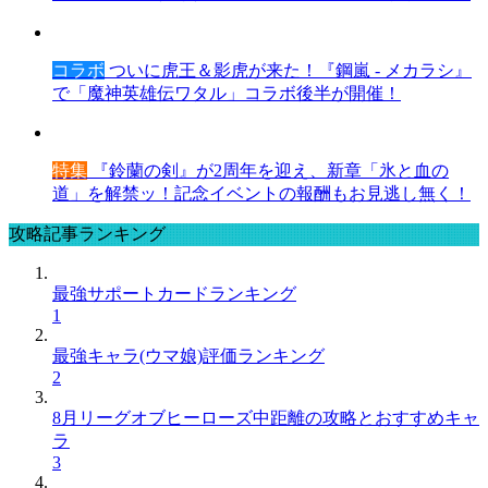
コラボ
ついに虎王＆影虎が来た！『鋼嵐 - メカラシ』
で「魔神英雄伝ワタル」コラボ後半が開催！
特集
『鈴蘭の剣』が2周年を迎え、新章「氷と血の
道」を解禁ッ！記念イベントの報酬もお見逃し無く！
攻略記事ランキング
最強サポートカードランキング
1
最強キャラ(ウマ娘)評価ランキング
2
8月リーグオブヒーローズ中距離の攻略とおすすめキャ
ラ
3