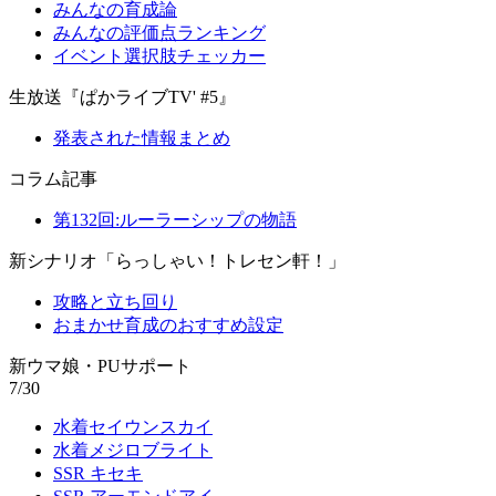
みんなの育成論
みんなの評価点ランキング
イベント選択肢チェッカー
生放送『ぱかライブTV' #5』
発表された情報まとめ
コラム記事
第132回:ルーラーシップの物語
新シナリオ「らっしゃい！トレセン軒！」
攻略と立ち回り
おまかせ育成のおすすめ設定
新ウマ娘・PUサポート
7/30
水着セイウンスカイ
水着メジロブライト
SSR キセキ