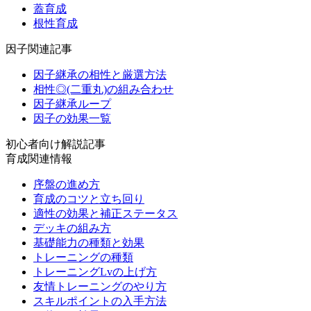
蓋育成
根性育成
因子関連記事
因子継承の相性と厳選方法
相性◎(二重丸)の組み合わせ
因子継承ループ
因子の効果一覧
初心者向け解説記事
育成関連情報
序盤の進め方
育成のコツと立ち回り
適性の効果と補正ステータス
デッキの組み方
基礎能力の種類と効果
トレーニングの種類
トレーニングLvの上げ方
友情トレーニングのやり方
スキルポイントの入手方法