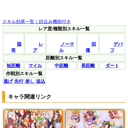
スキル効果一覧｜絞込み機能付き
レア度/種類別スキル一覧
固
レ
ノーマ
回
デバ
有
ア
ル
復
フ
距離別スキル一覧
短距離
マイル
中距離
長距離
ダート
作戦別スキル一覧
逃げ
先行
差し
追込
キャラ関連リンク