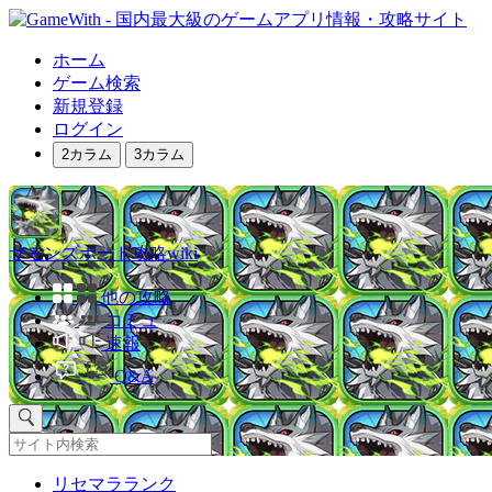
ホーム
ゲーム検索
新規登録
ログイン
2カラム
3カラム
サモンズボード攻略wiki
他の攻略
コミュ
速報
Q&A
リセマラランク