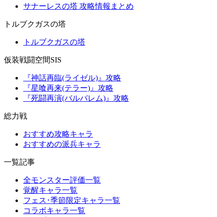
サナーレスの塔 攻略情報まとめ
トルブクガスの塔
トルブクガスの塔
仮装戦闘空間SIS
『神話再臨(ライゼル)』攻略
『星喰再来(テラー)』攻略
『死闘再演(バルバレム)』攻略
総力戦
おすすめ攻略キャラ
おすすめの派兵キャラ
一覧記事
全モンスター評価一覧
覚醒キャラ一覧
フェス･季節限定キャラ一覧
コラボキャラ一覧