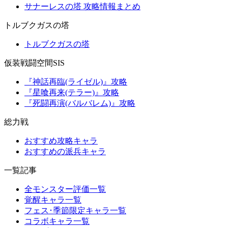
サナーレスの塔 攻略情報まとめ
トルブクガスの塔
トルブクガスの塔
仮装戦闘空間SIS
『神話再臨(ライゼル)』攻略
『星喰再来(テラー)』攻略
『死闘再演(バルバレム)』攻略
総力戦
おすすめ攻略キャラ
おすすめの派兵キャラ
一覧記事
全モンスター評価一覧
覚醒キャラ一覧
フェス･季節限定キャラ一覧
コラボキャラ一覧