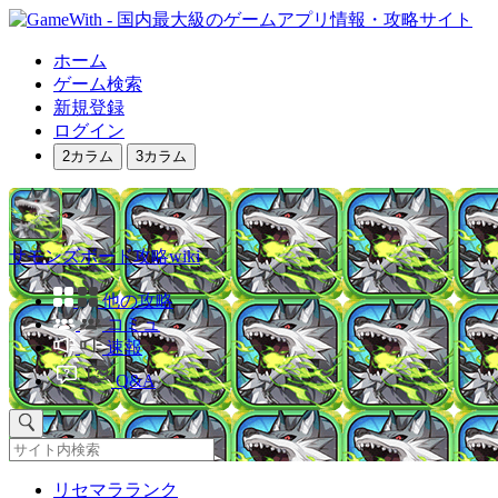
ホーム
ゲーム検索
新規登録
ログイン
2カラム
3カラム
サモンズボード攻略wiki
他の攻略
コミュ
速報
Q&A
リセマラランク