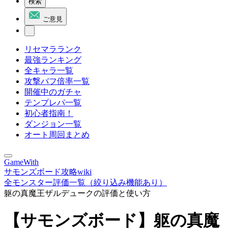
検索
ご意見
リセマラランク
最強ランキング
全キャラ一覧
攻撃バフ倍率一覧
開催中のガチャ
テンプレパ一覧
初心者指南！
ダンジョン一覧
オート周回まとめ
GameWith
サモンズボード攻略wiki
全モンスター評価一覧（絞り込み機能あり）
躯の真魔王ザルデュークの評価と使い方
【サモンズボード】躯の真魔