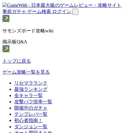
事前ガチャ
ゲーム検索
ログイン
サモンズボード攻略wiki
掲示板Q&A
トップに戻る
ゲーム攻略一覧を見る
リセマラランク
最強ランキング
全キャラ一覧
攻撃バフ倍率一覧
開催中のガチャ
テンプレパ一覧
初心者指南！
ダンジョン一覧
オート周回まとめ