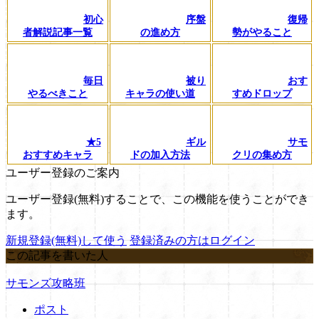
初心
序盤
復帰
者解説記事一覧
の進め方
勢がやること
毎日
被り
おす
やるべきこと
キャラの使い道
すめドロップ
★5
ギル
サモ
おすすめキャラ
ドの加入方法
クリの集め方
ユーザー登録のご案内
ユーザー登録(無料)することで、この機能を使うことができ
ます。
新規登録(無料)して使う
登録済みの方はログイン
この記事を書いた人
サモンズ攻略班
ポスト