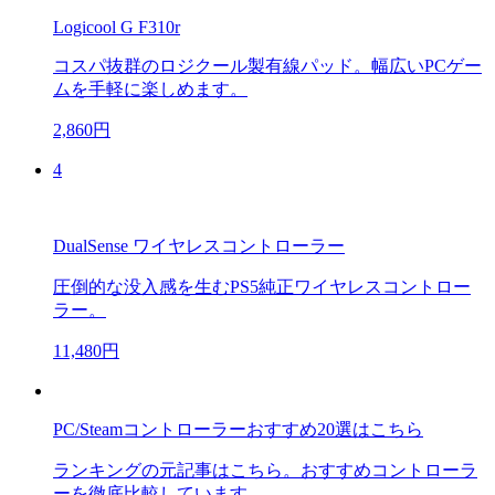
Logicool G F310r
コスパ抜群のロジクール製有線パッド。幅広いPCゲー
ムを手軽に楽しめます。
2,860円
4
DualSense ワイヤレスコントローラー
圧倒的な没入感を生むPS5純正ワイヤレスコントロー
ラー。
11,480円
PC/Steamコントローラーおすすめ20選はこちら
ランキングの元記事はこちら。おすすめコントローラ
ーを徹底比較しています