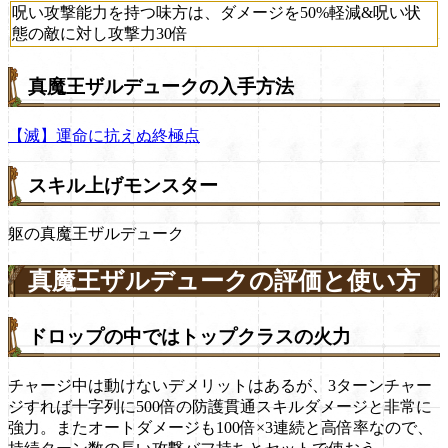
呪い攻撃能力を持つ味方は、ダメージを50%軽減&呪い状
態の敵に対し攻撃力30倍
真魔王ザルデュークの入手方法
【滅】運命に抗えぬ終極点
スキル上げモンスター
躯の真魔王ザルデューク
真魔王ザルデュークの評価と使い方
ドロップの中ではトップクラスの火力
チャージ中は動けないデメリットはあるが、3ターンチャー
ジすれば十字列に500倍の防護貫通スキルダメージと非常に
強力。またオートダメージも100倍×3連続と高倍率なので、