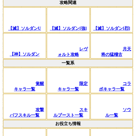
攻略関連
【滅】ソルダンU
【滅】ソルダン[強]
【滅】ソルダン[烈]
レヴ
月天
【神】ソルダン
ォルト攻略
将の猛稽古
一覧系
覚醒
限定
コラ
キャラ一覧
キャラ一覧
ボキャラ一覧
攻撃
スキ
ソウ
バフスキル一覧
ルブースト一覧
ル一覧
お役立ち情報