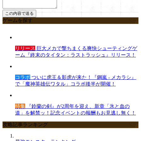
ゲームを探す
リリース
巨大メカで撃ちまくる爽快シューティングゲ
ーム『終末のタイタン：ラストラッシュ』リリース！
コラボ
ついに虎王＆影虎が来た！『鋼嵐 - メカラシ』
で「魔神英雄伝ワタル」コラボ後半が開催！
特集
『鈴蘭の剣』が2周年を迎え、新章「氷と血の
道」を解禁ッ！記念イベントの報酬もお見逃し無く！
攻略記事ランキング