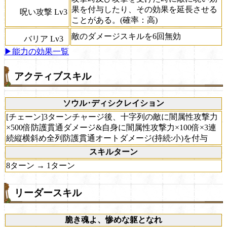
果を付与したり、その効果を延長させる
呪い攻撃 Lv3
ことがある。(確率：高)
敵のダメージスキルを6回無効
バリア Lv3
▶能力の効果一覧
アクティブスキル
ソウル･ディシクレイション
[チェーン]3ターンチャージ後、十字列の敵に闇属性攻撃力
×500倍防護貫通ダメージ&自身に闇属性攻撃力×100倍×3連
続縦横斜め全列防護貫通オートダメージ(持続:小)を付与
スキルターン
8ターン → 1ターン
リーダースキル
脆き魂よ、惨めな躯となれ