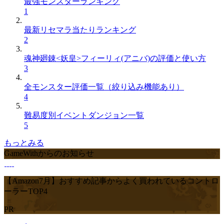
最強モンスターランキング
1
最新リセマラ当たりランキング
2
魂神廻錬<妖皇>フィーリィ(アニバ)の評価と使い方
3
全モンスター評価一覧（絞り込み機能あり）
4
難易度別イベントダンジョン一覧
5
もっとみる
GameWithからのお知らせ
【Amazon7月】おすすめ記事からよく買われているコントロ
ーラーTOP4
PR