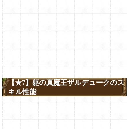
【★7】躯の真魔王ザルデュークのス
キル性能