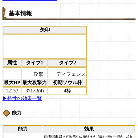
基本情報
矢印
属性
タイプ1
タイプ2
攻撃
ディフェンス
最大HP
最大攻撃力
初期ソウル枠
12157
371×3(4)
4枠
▶特性の効果一覧
能力
能力
効果
攻撃時及び攻撃を受けた時に敵に呪い効