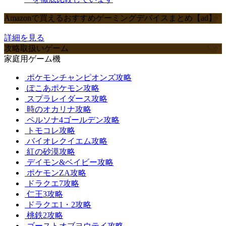
Amazonで買えるおすすめゲーミングデバイスまとめ【ad】
詳細を見る
攻略取扱いゲーム
家庭用ゲーム機
ポケモンチャンピオンズ攻略
ぽこあポケモン攻略
スプラレイダース攻略
時のオカリナ攻略
ペルソナ4ゴールデン攻略
トモコレ攻略
バイオレクイエム攻略
紅の砂漠攻略
デイモン&ベイビー攻略
ポケモンZA攻略
ドラクエ7攻略
仁王3攻略
ドラクエ1・2攻略
桃鉄2攻略
ゴーストオブヨウテイ攻略