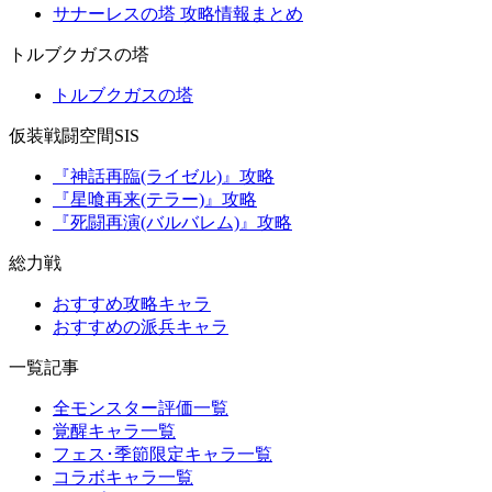
サナーレスの塔 攻略情報まとめ
トルブクガスの塔
トルブクガスの塔
仮装戦闘空間SIS
『神話再臨(ライゼル)』攻略
『星喰再来(テラー)』攻略
『死闘再演(バルバレム)』攻略
総力戦
おすすめ攻略キャラ
おすすめの派兵キャラ
一覧記事
全モンスター評価一覧
覚醒キャラ一覧
フェス･季節限定キャラ一覧
コラボキャラ一覧