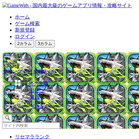
ホーム
ゲーム検索
新規登録
ログイン
2カラム
3カラム
サモンズボード攻略wiki
他の攻略
コミュ
速報
Q&A
リセマラランク