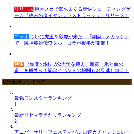
リリース
巨大メカで撃ちまくる爽快シューティングゲ
ーム『終末のタイタン：ラストラッシュ』リリース！
コラボ
ついに虎王＆影虎が来た！『鋼嵐 - メカラシ』
で「魔神英雄伝ワタル」コラボ後半が開催！
特集
『鈴蘭の剣』が2周年を迎え、新章「氷と血の
道」を解禁ッ！記念イベントの報酬もお見逃し無く！
攻略記事ランキング
最強モンスターランキング
1
最新リセマラ当たりランキング
2
アニバーサリーフェスティバル 11連ガチャシミュレー