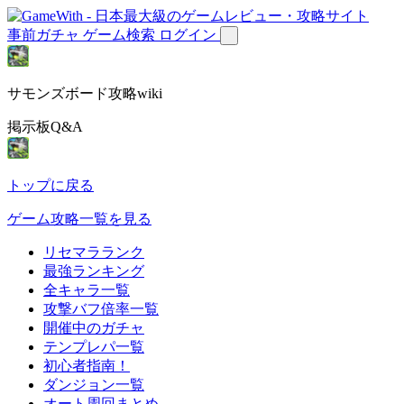
事前ガチャ
ゲーム検索
ログイン
サモンズボード攻略wiki
掲示板Q&A
トップに戻る
ゲーム攻略一覧を見る
リセマラランク
最強ランキング
全キャラ一覧
攻撃バフ倍率一覧
開催中のガチャ
テンプレパ一覧
初心者指南！
ダンジョン一覧
オート周回まとめ