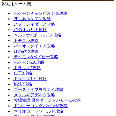
家庭用ゲーム機
ポケモンチャンピオンズ攻略
ぽこあポケモン攻略
スプラレイダース攻略
時のオカリナ攻略
ペルソナ4ゴールデン攻略
トモコレ攻略
バイオレクイエム攻略
紅の砂漠攻略
デイモン&ベイビー攻略
ポケモンZA攻略
ドラクエ7攻略
仁王3攻略
ドラクエ1・2攻略
桃鉄2攻略
ゴーストオブヨウテイ攻略
メタルギアデルタ攻略
牧場物語 風のグランドバザール攻略
ドンキーコングバナンザ攻略
マリオカートワールド攻略