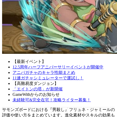
【最新イベント】
12.5周年ハーフアニバーサリーイベントが開催中
アニバガチャのキャラ性能まとめ
11連ガチャシミュレーターで運試し！
【高難易度ダンジョン】
「エイトンの塔」が新開催
GameWithからのお知らせ
未経験可&完全在宅！攻略ライター募集！
サモンズボードにおける『男殺し』フリュネ・ジャミールの
評価や使い方をまとめています。進化素材やスキルの効果も