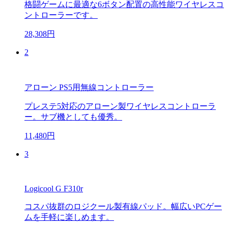
格闘ゲームに最適な6ボタン配置の高性能ワイヤレスコ
ントローラーです。
28,308円
2
アローン PS5用無線コントローラー
プレステ5対応のアローン製ワイヤレスコントローラ
ー。サブ機としても優秀。
11,480円
3
Logicool G F310r
コスパ抜群のロジクール製有線パッド。幅広いPCゲー
ムを手軽に楽しめます。