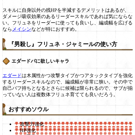
スキルに自身以外の残HPを半減するデメリットはあるが、
ダメージ吸収効果のあるリーダースキルであれば気にならな
い。フリュネをリーダーに使っても良いし、編成幅を広げる
なら
メイシン
などが特におすすめ。
『男殺し』フリュネ・ジャミールの使い方
エダードパに欲しいキャラ
エダード
は木属性かつ攻撃タイプかつアタックタイプを強化
するリーダースキルなので、編成幅が非常に狭い。その中で
自己バフ持ちとなるとさらに候補は限られるので、サブが揃
っていない人は複数体フリュネ育てても良いだろう。
おすすめソウル
攻撃力強化
HP強化