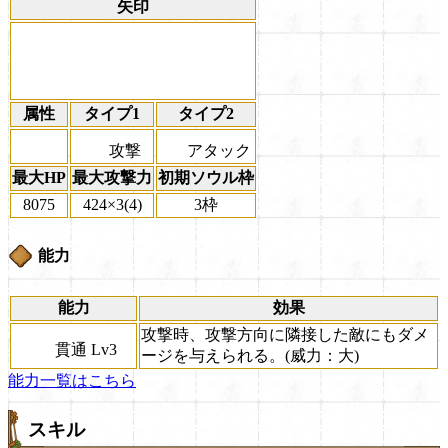
矢印
属性
タイプ1
タイプ2
攻撃
アタック
最大HP
最大攻撃力
初期ソウル枠
8075
424×3(4)
3枠
能力
能力
効果
攻撃時、攻撃方向に隣接した敵にもダメ
貫通 Lv3
ージを与えられる。(威力：大)
能力一覧はこちら
スキル