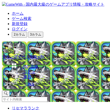
ホーム
ゲーム検索
新規登録
ログイン
2カラム
3カラム
サモンズボード攻略wiki
他の攻略
コミュ
速報
Q&A
リセマラランク