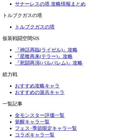
サナーレスの塔 攻略情報まとめ
トルブクガスの塔
トルブクガスの塔
仮装戦闘空間SIS
『神話再臨(ライゼル)』攻略
『星喰再来(テラー)』攻略
『死闘再演(バルバレム)』攻略
総力戦
おすすめ攻略キャラ
おすすめの派兵キャラ
一覧記事
全モンスター評価一覧
覚醒キャラ一覧
フェス･季節限定キャラ一覧
コラボキャラ一覧